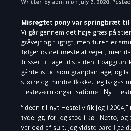
Written by
admin
on
July 2, 2020
. Posted
Misrøgtet pony var springbræt til
Vi går gennem det høje græs på sti
gråvejr og fugtigt, men turen er sm
følger os det meste af vejen, men da
trisser tilbage til stalden. I baggru
gårdens tid som granplantage, og lan
større og mindre flokke. Jeg følges
Hesteværnsorganisationen Nyt Hesteli
”Ideen til nyt Hesteliv fik jeg i 2004,
tydeligt, for jeg stod i kø i Netto, og
var død af sult. Jeg vidste bare lige 