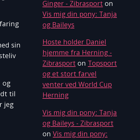
Ginger - Zibrasport
on
Vis mig din pony: Tanja
faring
og Baileys
Hoste holder Daniel
med sin
hjemme fra Herning -
teliv
Zibrasport
on
Topsport
og et stort farvel
, og
venter ved World Cup
dt til
Herning
r jeg
Vis mig din pony: Tanja
og Baileys - Zibrasport
on
Vis mig din pony: