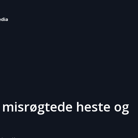
edia
il misrøgtede heste og