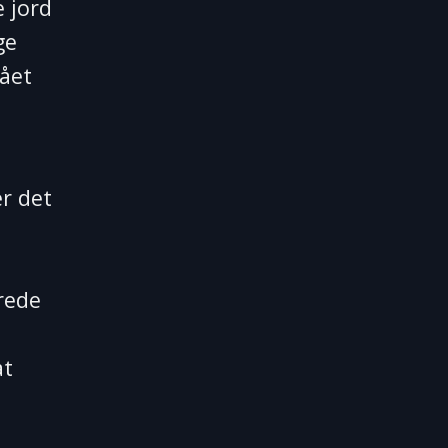
e jord
ge
nået
r det
rede
at