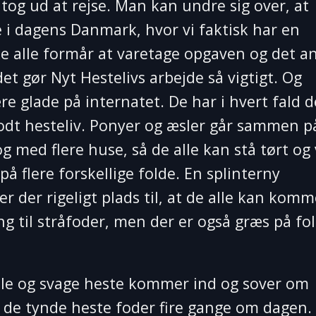
 tog ud at rejse. Man kan undre sig over, at
i dagens Danmark, hvor vi faktisk har en
ke alle formår at varetage opgaven og det an
et gør Nyt Hestelivs arbejde så vigtigt. Og
re glade på internatet. De har i hvert fald d
 godt hesteliv. Ponyer og æsler går sammen p
g med flere huse, så de alle kan stå tørt og
å flere forskellige folde. En splinterny
r der rigeligt plads til, at de alle kan komm
 til stråfoder, men der er også græs på fo
amle og svage heste kommer ind og sover om
 de tynde heste foder fire gange om dagen.