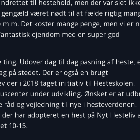
indrettet til hestehold, men der var slet ikk
l gengæld været nødt til at fælde rigtig man
de m.m. Det koster mange penge, men vi er 
en fantastisk ejendom med en super god
ing. Udover dag til dag pasning af heste, e
ag på stedet. Der er også en brugt
 der i 2018 taget initiativ til Hesteskolen.
uscenter under udvikling. Ønsket er at udb
 råd og vejledning til nye i hesteverdenen.
 der har adopteret en hest på Nyt Hesteliv 
et 10-15.