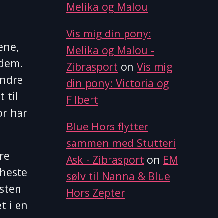
Melika og Malou
Vis mig din pony:
ene,
Melika og Malou -
 dem.
Zibrasport
on
Vis mig
andre
din pony: Victoria og
 til
Filbert
or har
Blue Hors flytter
sammen med Stutteri
re
Ask - Zibrasport
on
EM
 heste
sølv til Nanna & Blue
esten
Hors Zepter
t i en