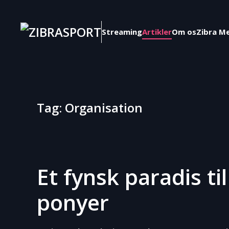
Skip to main content
Streaming
Artikler
Om os
Zibra M
Tag:
Organisation
Et fynsk paradis t
ponyer