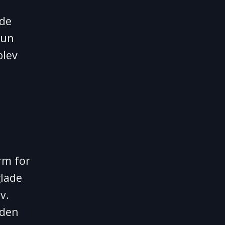
vde
Hun
blev
rm for
glade
v.
uden