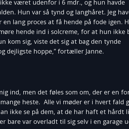
 ikke været udenfor i 6 mdr., og hun havde
talden. Hun var så tynd og langhåret. Jeg ha
ar en lang proces at få hende på fode igen. 
 smøre hende ind i solcreme, for at hun ikke 
 kom sig, viste det sig at bag den tynde
 dejligste hoppe,” fortæller Janne.
mig ind, men det føles som om, der er en fo
mange heste. Alle vi møder er i hvert fald 
n ikke se på dem, at de har haft et hårdt li
 bare var overladt til sig selv i en garage 