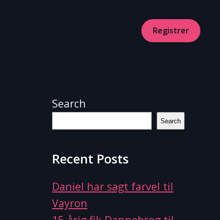
Registrer
Search
Search
Recent Posts
Daniel har sagt farvel til
Vayron
15-årig fik Dannebrog til