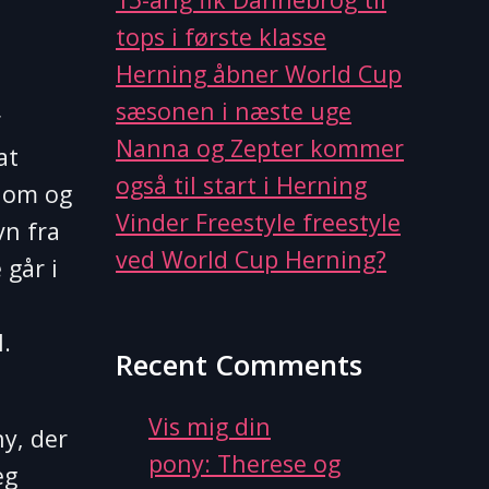
tops i første klasse
Herning åbner World Cup
sæsonen i næste uge
r
Nanna og Zepter kommer
at
også til start i Herning
n om og
Vinder Freestyle freestyle
vn fra
ved World Cup Herning?
 går i
.
Recent Comments
Vis mig din
ny, der
pony: Therese og
eg