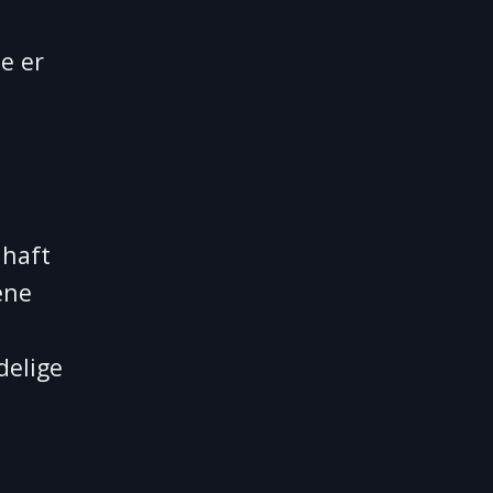
e er
 haft
ene
delige