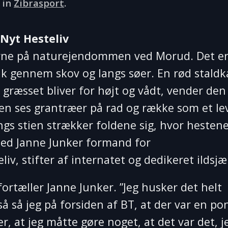
 in
Zibrasport
.
 Nyt Hesteliv
erne på naturejendommen ved Morud. Det e
uk gennem skov og langs søer. En rød staldk
 græsset bliver for højt og vådt, vender de
nden ses grantræer på rad og række som et le
gs stien strækker foldene sig, hvor hestene
 med Janne Junker formand for
v, stifter af internatet og dedikeret ildsjæl
” fortæller Janne Junker. ”Jeg husker det helt
 så så jeg på forsiden af BT, at der var en po
der, at jeg måtte gøre noget, at det var det, j