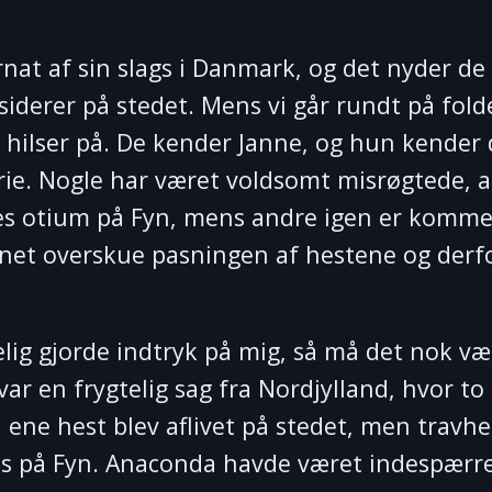
rnat af sin slags i Danmark, og det nyder de
siderer på stedet. Mens vi går rundt på fold
 hilser på. De kender Janne, og hun kender
orie. Nogle har været voldsomt misrøgtede, 
res otium på Fyn, mens andre igen er kommet
unnet overskue pasningen af hestene og derf
kelig gjorde indtryk på mig, så må det nok væ
var en frygtelig sag fra Nordjylland, hvor to
 ene hest blev aflivet på stedet, men travh
s på Fyn. Anaconda havde været indespærre