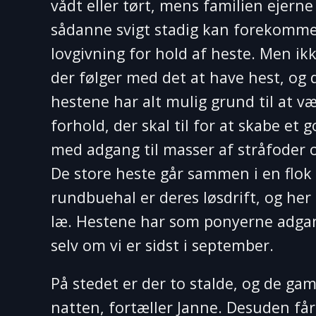
vådt eller tørt, mens familien ejerne
sådanne svigt stadig kan forekomme 
lovgivning for hold af heste. Men ik
der følger med det at have hest, og d
hestene har alt mulig grund til at væ
forhold, der skal til for at skabe et
med adgang til masser af stråfoder o
De store heste går sammen i en flok p
rundbuehal er deres løsdrift, og her e
læ. Hestene har som ponyerne adgang
selv om vi er sidst i september.
På stedet er der to stalde, og de g
natten, fortæller Janne. Desuden får