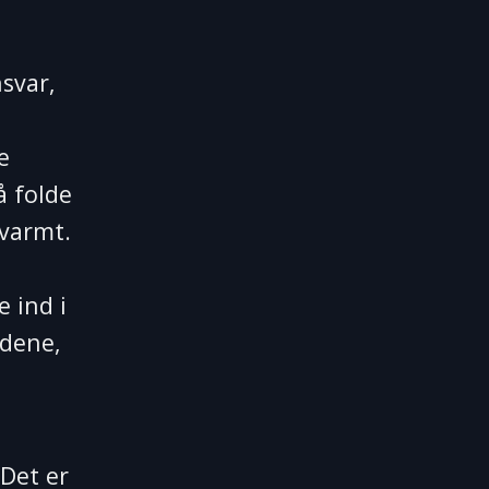
svar,
e
å folde
 varmt.
e ind i
ldene,
 Det er