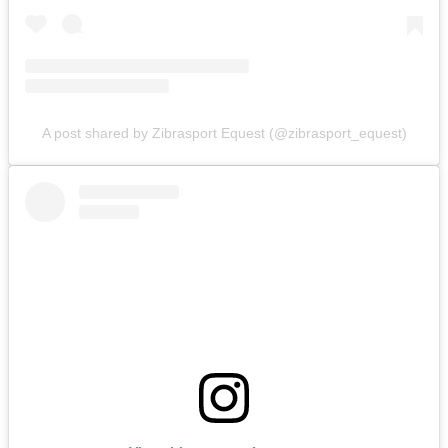
A post shared by Zibrasport Equest (@zibrasport_equest)