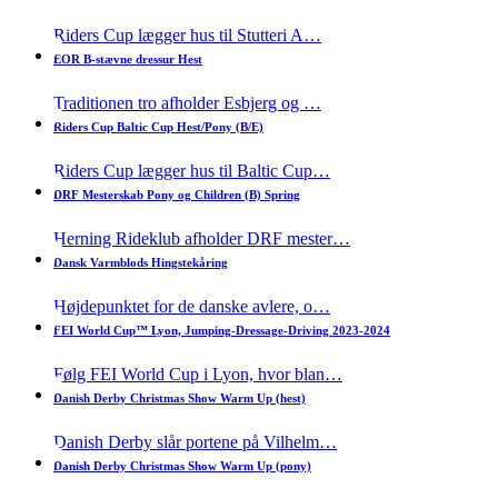
Riders Cup lægger hus til Stutteri A…
EOR B-stævne dressur Hest
2.-4. februar 2024
Traditionen tro afholder Esbjerg og …
Riders Cup Baltic Cup Hest/Pony (B/E)
2.- 3. marts 2024
Riders Cup lægger hus til Baltic Cup…
DRF Mesterskab Pony og Children (B) Spring
6.-10. marts 2024
Herning Rideklub afholder DRF mester…
Dansk Varmblods Hingstekåring
Afviklet
Højdepunktet for de danske avlere, o…
FEI World Cup™ Lyon, Jumping-Dressage-Driving 2023-2024
Afviklet
Følg FEI World Cup i Lyon, hvor blan…
Danish Derby Christmas Show Warm Up (hest)
Afviklet
Danish Derby slår portene på Vilhelm…
Danish Derby Christmas Show Warm Up (pony)
Afviklet