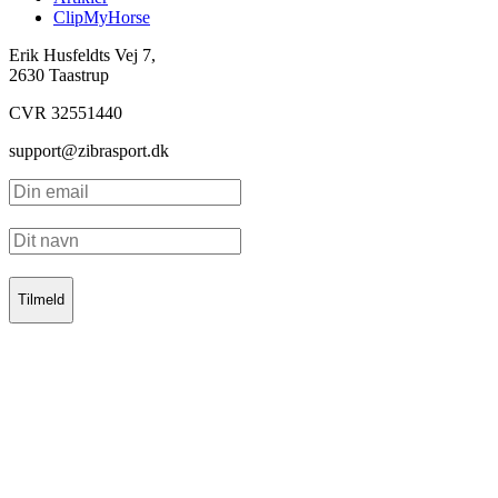
ClipMyHorse
Erik Husfeldts Vej 7,
2630 Taastrup
CVR 32551440
support@zibrasport.dk
Tilmeld