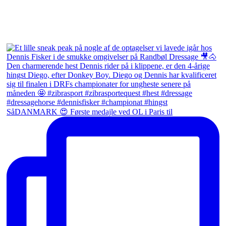
SåDANMARK 😍 Første medajle ved OL i Paris til