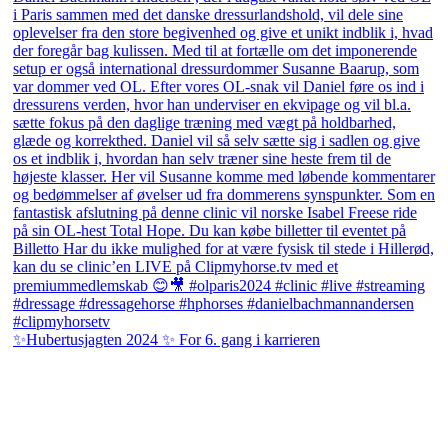
✨Hubertusjagten 2024 ✨ For 6. gang i karrieren