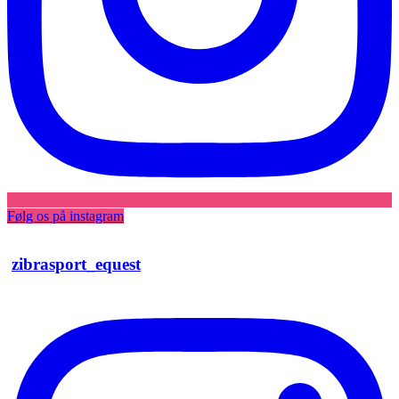
Følg os på instagram
zibrasport_equest