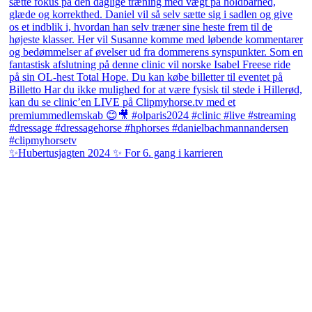
✨Hubertusjagten 2024 ✨ For 6. gang i karrieren