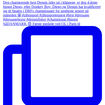
SåDANMARK 😍 Første medajle ved OL i Paris til