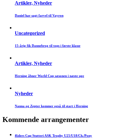
Artikler, Nyheder
Daniel har sagt farvel til Vayron
Uncategorized
15-årig fik Dannebrog til tops i første klasse
Artikler, Nyheder
Herning åbner World Cup sæsonen i næste uge
Nyheder
Nanna og Zepter kommer også til start i Herning
Afviklet
Kommende arrangementer
Riders Cup Stutteri ASK Trophy U25/U18/Ch./Pony
24.- 28. januar