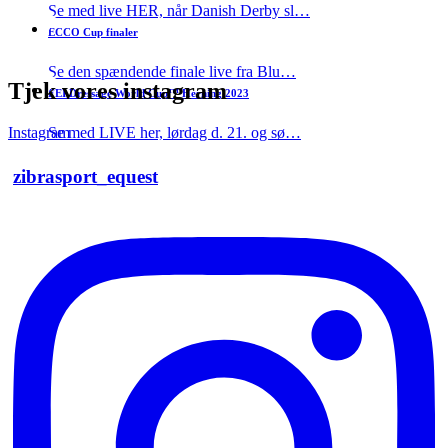
Se med live HER, når Danish Derby sl…
ECCO Cup finaler
Afviklet
Se den spændende finale live fra Blu…
Tjek vores instagram
FEI Dressage World Cup™ Herning 2023
Se med LIVE her, lørdag d. 21. og sø…
Instagram
zibrasport_equest