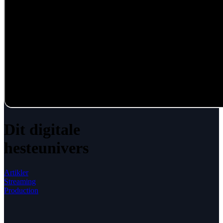
Dit digitale
hesteunivers
Artikler
Streaming
Production