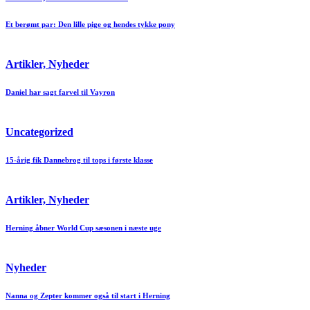
Et berømt par: Den lille pige og hendes tykke pony
Artikler, Nyheder
Daniel har sagt farvel til Vayron
Uncategorized
15-årig fik Dannebrog til tops i første klasse
Artikler, Nyheder
Herning åbner World Cup sæsonen i næste uge
Nyheder
Nanna og Zepter kommer også til start i Herning