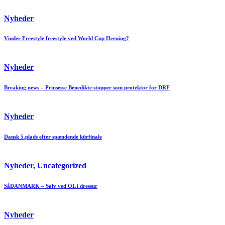
Nyheder
Vinder Freestyle freestyle ved World Cup Herning?
Nyheder
Breaking news – Prinsesse Benedikte stopper som protektor for DRF
Nyheder
Dansk 5.plads efter spændende kürfinale
Nyheder, Uncategorized
SåDANMARK – Sølv ved OL i dressur
Nyheder