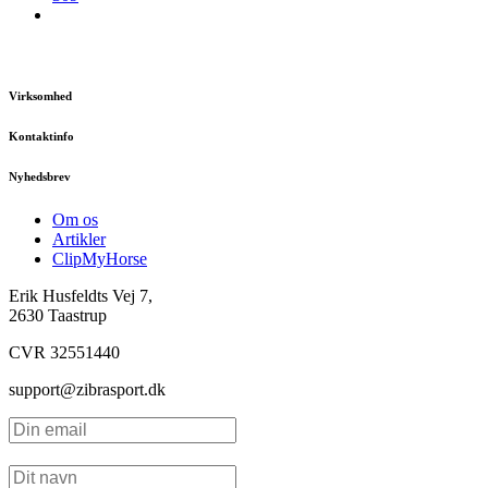
Virksomhed
Kontaktinfo
Nyhedsbrev
Om os
Artikler
ClipMyHorse
Erik Husfeldts Vej 7,
2630 Taastrup
CVR 32551440
support@zibrasport.dk