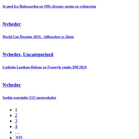
Se med fra Bækgaarden og NM i dressur, spring og voltigering
Nyheder
World Cup Herning 2024 – billetsalget er åbent
Nyheder, Uncategorized
Cathrine Laudrup-Dufour og Freestyle vinder DM 2024
Nyheder
Sophia genvinder U25 mesterskabet
1
2
3
4
…
309