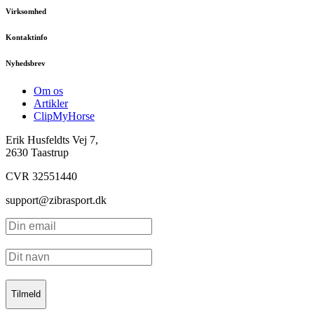
Virksomhed
Kontaktinfo
Nyhedsbrev
Om os
Artikler
ClipMyHorse
Erik Husfeldts Vej 7,
2630 Taastrup
CVR 32551440
support@zibrasport.dk
Tilmeld