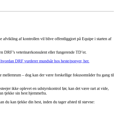
e afvikling af kontrollen vil blive offentliggjort på Equipe i starten af
ten DRF’s veterinærkonsulent eller fungerende TD’er.
f, hvordan DRF vurderer mundsår hos heste/ponyer, her.
ne mellemrum – dog kan der være forskellige fokusområder fra gang til
eejer ikke oplevet en udstyrskontrol før, kan det være rart at vide,
kan tjekke sin hest hjemmefra.
 du kan tjekke din hest, inden du tager afsted til stævne: