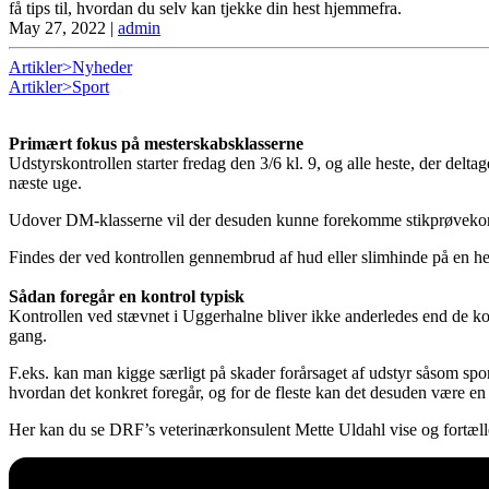
få tips til, hvordan du selv kan tjekke din hest hjemmefra.
May 27, 2022
|
admin
Artikler>Nyheder
Artikler>Sport
Primært fokus på mesterskabsklasserne
Udstyrskontrollen starter fredag den 3/6 kl. 9, og alle heste, der deltag
næste uge.
Udover DM-klasserne vil der desuden kunne forekomme stikprøvekontro
Findes der ved kontrollen gennembrud af hud eller slimhinde på en hest
Sådan foregår en kontrol typisk
Kontrollen ved stævnet i Uggerhalne bliver ikke anderledes end de ko
gang.
F.eks. kan man kigge særligt på skader forårsaget af udstyr såsom spor
hvordan det konkret foregår, og for de fleste kan det desuden være en 
Her kan du se DRF’s veterinærkonsulent Mette Uldahl vise og fortælle,