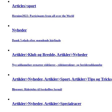
Articles>sport
Herning2022: Participants from all over the World
Nyheder
Dansk 5.plads efter spændende kürfinale
Artikler>Klub og Bredde, Artikler>Nyheder
Nye uddannelser erstatter ridelærer-, rideinstruktør- og berideruddannelse
Artikler>Nyheder, Artikler>Sport, Artikler>Tips og Tricks
Blogspot: Ridetights til forskellige formål
Artikler>Nyheder, Artikler>Specialracer