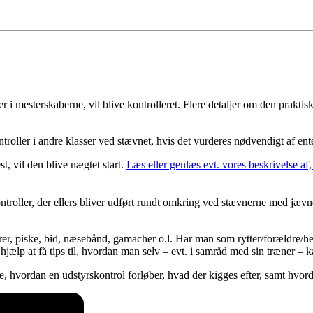
er i mesterskaberne, vil blive kontrolleret. Flere detaljer om den praktisk
ller i andre klasser ved stævnet, hvis det vurderes nødvendigt af en
, vil den blive nægtet start.
Læs eller genlæs evt. vores beskrivelse a
ntroller, der ellers bliver udført rundt omkring ved stævnerne med jæv
er, piske, bid, næsebånd, gamacher o.l. Har man som rytter/forældre/hest
hjælp at få tips til, hvordan man selv – evt. i samråd med sin træner – 
 hvordan en udstyrskontrol forløber, hvad der kigges efter, samt hvordan