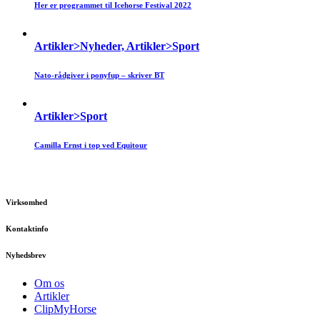
Her er programmet til Icehorse Festival 2022
Artikler>Nyheder, Artikler>Sport
Nato-rådgiver i ponyfup – skriver BT
Artikler>Sport
Camilla Ernst i top ved Equitour
Virksomhed
Kontaktinfo
Nyhedsbrev
Om os
Artikler
ClipMyHorse