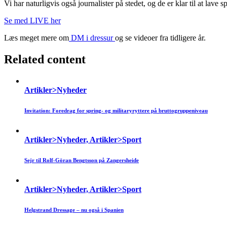
Vi har naturligvis også journalister på stedet, og de er klar til at l
Se med LIVE her
Læs meget mere om
DM i dressur
og se videoer fra tidligere år.
Related content
Artikler>Nyheder
Invitation: Foredrag for spring- og militaryryttere på bruttogruppeniveau
Artikler>Nyheder, Artikler>Sport
Sejr til Rolf-Göran Bengtsson på Zangersheide
Artikler>Nyheder, Artikler>Sport
Helgstrand Dressage – nu også i Spanien