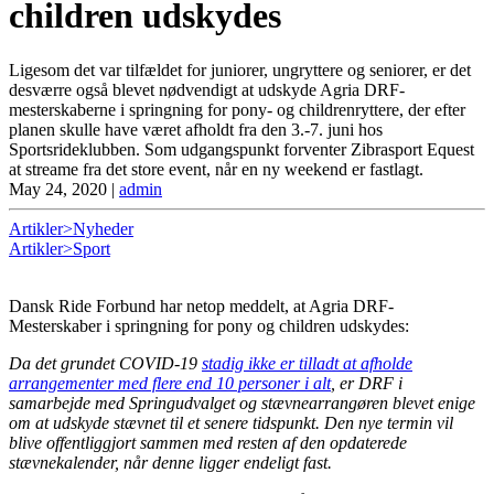
children udskydes
Ligesom det var tilfældet for juniorer, ungryttere og seniorer, er det
desværre også blevet nødvendigt at udskyde Agria DRF-
mesterskaberne i springning for pony- og childrenryttere, der efter
planen skulle have været afholdt fra den 3.-7. juni hos
Sportsrideklubben. Som udgangspunkt forventer Zibrasport Equest
at streame fra det store event, når en ny weekend er fastlagt.
May 24, 2020
|
admin
Artikler>Nyheder
Artikler>Sport
Dansk Ride Forbund har netop meddelt, at Agria DRF-
Mesterskaber i springning for pony og children udskydes:
Da det grundet COVID-19
stadig ikke er tilladt at afholde
arrangementer med flere end 10 personer i alt
, er DRF i
samarbejde med Springudvalget og stævnearrangøren blevet enige
om at udskyde stævnet til et senere tidspunkt. Den nye termin vil
blive offentliggjort sammen med resten af den opdaterede
stævnekalender, når denne ligger endeligt fast.