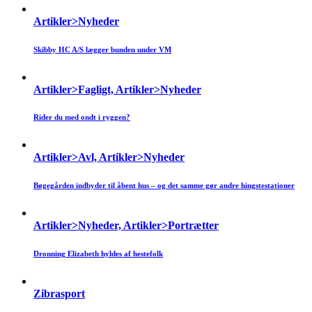
Artikler>Nyheder
Skibby HC A/S lægger bunden under VM
Artikler>Fagligt, Artikler>Nyheder
Rider du med ondt i ryggen?
Artikler>Avl, Artikler>Nyheder
Bøgegården indbyder til åbent hus – og det samme gør andre hingstestationer
Artikler>Nyheder, Artikler>Portrætter
Dronning Elizabeth hyldes af hestefolk
Zibrasport