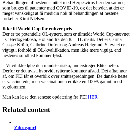
Behandlingen af hestene smittet med Herpesvirus I er den samme,
som bruges til patienter med COVID-19, og det betyder, at det er
meget vanskeligt at få medicin nok til behandlingen af hestene,
fortæller Kimi Nielsen.
Ikke til World Cup for enhver pris
Der er tre potentielle OL-ryttere, som er tilmeldt World Cup-stævnet
i s-’Hertogenbosh, Holland fra den 8. – 11. marts. Det er Carina
Cassøe Krüth, Cathrine Dufour og Andreas Helgrand. Stævnet er
vigtigt i forhold til OL-kvalifikation, men ikke mere vigtigt, end
hestenes sundhed kommer først.
– Vi vil ikke løbe den mindste risiko, understreger Elitechefen.
Derfor er det uvist, hvorvidt rytterne kommer afsted. Det afhænger
af, om FEI får et overblik over smittespredningen. De danske heste
er vaccinerede, men vaccinationen er ikke en 100% garanti mod
sygdommen.
Man kan læse den seneste opdatering fra FEI
HER
Related content
Zibrasport