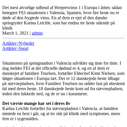
Det mest alvorlige udbrud af Herpresvirus 1 i Europa i årtier, sådan
betegner FEI situationen i Valensia, Spanien, hvor fire heste nu er
døde af den frygtede virus. En af dem er ejet af den danske
springrytter Karina Leichle, som har endnu tre heste stående på
klinik
March 1, 2021
|
admin
Artikler>Nyheder
Artikler>Sport
Situationen på springstadion i Valencia udvikler sig time for time. I
dag melder FEI at det officielle dødstal er 4, og en af dem er
danskejet af familien Truelsen, fortæller Elitechef Kimi Nielsen, som
følger situationen i Europa tæt. Der er 12 danskejede heste tilbage
på stævnepladsen, hvor Familien Truelsen nu sidder fast på ubestemt
tid med deres heste. 18 danskejede heste kom ud fra stævnepladsen,
inden den lukkede ned, og de er nu i karantæne.
Det værste mange har set i deres liv
Karina Leichle fortæller fra stævnepladsen i Valencia, at familien
mistede en hest i går, og at tre står på klinik med symptomer, mens
fem er i sygestalden.