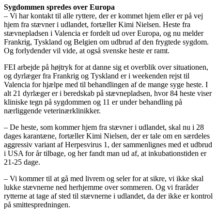
Sygdommen spredes over Europa
– Vi har kontakt til alle ryttere, der er kommet hjem eller er på vej
hjem fra stævner i udlandet, fortæller Kimi Nielsen. Heste fra
stævnepladsen i Valencia er fordelt ud over Europa, og nu melder
Frankrig, Tyskland og Belgien om udbrud af den frygtede sygdom.
Og forlydender vil vide, at også svenske heste er ramt.
FEI arbejde på højtryk for at danne sig et overblik over situationen,
og dyrlæger fra Frankrig og Tyskland er i weekenden rejst til
Valencia for hjælpe med til behandlingen af de mange syge heste. I
alt 21 dyrlæger er i beredskab på stævnepladsen, hvor 84 heste viser
kliniske tegn på sygdommen og 11 er under behandling på
nærliggende veterinærklinikker.
– De heste, som kommer hjem fra stævner i udlandet, skal nu i 28
dages karantæne, fortæller Kimi Nielsen, der er tale om en særdeles
aggressiv variant af Herpesvirus 1, der sammenlignes med et udbrud
i USA for år tilbage, og her fandt man ud af, at inkubationstiden er
21-25 dage.
– Vi kommer til at gå med livrem og seler for at sikre, vi ikke skal
lukke stævnerne ned herhjemme over sommeren. Og vi fraråder
rytterne at tage af sted til stævnerne i udlandet, da der ikke er kontrol
på smittespredningen.