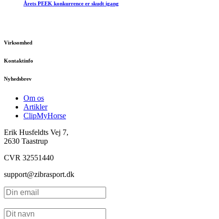
Årets PEEK konkurrence er skudt igang
Virksomhed
Kontaktinfo
Nyhedsbrev
Om os
Artikler
ClipMyHorse
Erik Husfeldts Vej 7,
2630 Taastrup
CVR 32551440
support@zibrasport.dk