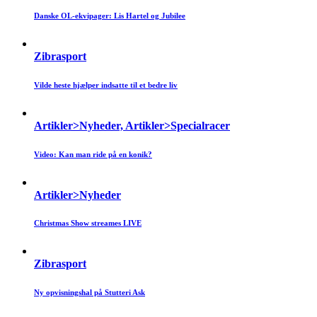
Danske OL-ekvipager: Lis Hartel og Jubilee
Zibrasport
Vilde heste hjælper indsatte til et bedre liv
Artikler>Nyheder, Artikler>Specialracer
Video: Kan man ride på en konik?
Artikler>Nyheder
Christmas Show streames LIVE
Zibrasport
Ny opvisningshal på Stutteri Ask