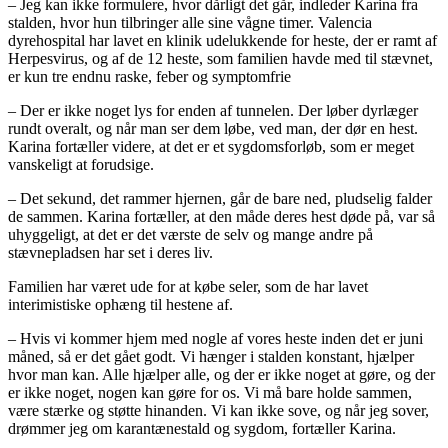
– Jeg kan ikke formulere, hvor dårligt det går, indleder Karina fra
stalden, hvor hun tilbringer alle sine vågne timer. Valencia
dyrehospital har lavet en klinik udelukkende for heste, der er ramt af
Herpesvirus, og af de 12 heste, som familien havde med til stævnet,
er kun tre endnu raske, feber og symptomfrie
– Der er ikke noget lys for enden af tunnelen. Der løber dyrlæger
rundt overalt, og når man ser dem løbe, ved man, der dør en hest.
Karina fortæller videre, at det er et sygdomsforløb, som er meget
vanskeligt at forudsige.
– Det sekund, det rammer hjernen, går de bare ned, pludselig falder
de sammen. Karina fortæller, at den måde deres hest døde på, var så
uhyggeligt, at det er det værste de selv og mange andre på
stævnepladsen har set i deres liv.
Familien har været ude for at købe seler, som de har lavet
interimistiske ophæng til hestene af.
– Hvis vi kommer hjem med nogle af vores heste inden det er juni
måned, så er det gået godt. Vi hænger i stalden konstant, hjælper
hvor man kan. Alle hjælper alle, og der er ikke noget at gøre, og der
er ikke noget, nogen kan gøre for os. Vi må bare holde sammen,
være stærke og støtte hinanden. Vi kan ikke sove, og når jeg sover,
drømmer jeg om karantænestald og sygdom, fortæller Karina.