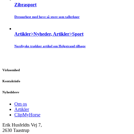
Zibrasport
Dressurhest med hove så store som tallerkner
Artikler>Nyheder, Artikler>Sport
Nordjyske trækker artikel om Helgstrand tilbage
Virksomhed
Kontaktinfo
Nyhedsbrev
Om os
Artikler
ClipMyHorse
Erik Husfeldts Vej 7,
2630 Taastrup