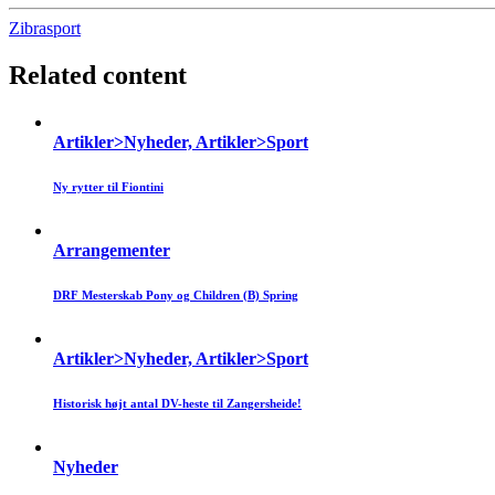
Zibrasport
Related content
Artikler>Nyheder, Artikler>Sport
Ny rytter til Fiontini
Arrangementer
DRF Mesterskab Pony og Children (B) Spring
Artikler>Nyheder, Artikler>Sport
Historisk højt antal DV-heste til Zangersheide!
Nyheder