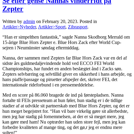
Se eller gense Nannas vinderridt på
Zepter
Written by
admin
on
February 20, 2023
. Posted in
Artikler>Nyheder
,
Artikler>Sport
,
Zibrasport
.
“Han er simpelthen fantastisk,” sagde Nanna Skodborg Merrald om
15-årige Blue Hors Zepter e. Blue Hors Zack efter World Cup-
sejren i Neumünster søndag eftermiddag.
Nanna, der sammen med Zepters far Blue Hors Zack var en del af
sidste års guldmedaljevindende hold ved ECCO FEI World
Championships, har fundet en anden beslægtet ånd i Zacks søn.
Zepters selvbæring og selvtillid giver en sikkerhed i hans arbejde, og
hans piaffe/passage og piruetter afspejler det, skriver FEI, det
internationale rideforbund i en pressemeddelelse.
Med en score på 86.060 bragede de ind på førstepladsen. Nanna
fortalte til FEIs presseteam at hun føler, hun stadig er i de tidlige
stadier af at udvikle sit partnerskab med Blue Hors Zepter, og det er
hun meget begejstret for. “Han vil bare virkelig gøre sit allerbedste,
men jeg har stadig på fornemmelsen, at der er så meget mere, jeg
kan gøre med ham! Nu optræder han uden store fejl, men jeg kan
forbedre kvaliteten af mange ting, og det gø,r jeg er endnu mere
sulten!”