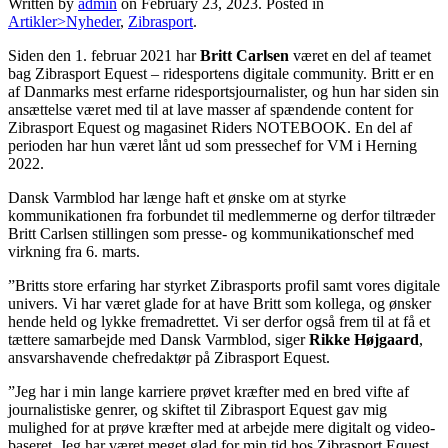
Written by
admin
on
February 23, 2023
. Posted in
Artikler>Nyheder
,
Zibrasport
.
Siden den 1. februar 2021 har
Britt Carlsen
været en del af teamet
bag Zibrasport Equest – ridesportens digitale community. Britt er en
af Danmarks mest erfarne ridesportsjournalister, og hun har siden sin
ansættelse været med til at lave masser af spændende content for
Zibrasport Equest og magasinet Riders NOTEBOOK. En del af
perioden har hun været lånt ud som pressechef for VM i Herning
2022.
Dansk Varmblod har længe haft et ønske om at styrke
kommunikationen fra forbundet til medlemmerne og derfor tiltræder
Britt Carlsen stillingen som presse- og kommunikationschef med
virkning fra 6. marts.
”Britts store erfaring har styrket Zibrasports profil samt vores digitale
univers. Vi har været glade for at have Britt som kollega, og ønsker
hende held og lykke fremadrettet. Vi ser derfor også frem til at få et
tættere samarbejde med Dansk Varmblod, siger
Rikke Højgaard
,
ansvarshavende chefredaktør på Zibrasport Equest.
”Jeg har i min lange karriere prøvet kræfter med en bred vifte af
journalistiske genrer, og skiftet til Zibrasport Equest gav mig
mulighed for at prøve kræfter med at arbejde mere digitalt og video-
baseret. Jeg har været meget glad for min tid hos Zibrasport Equest,