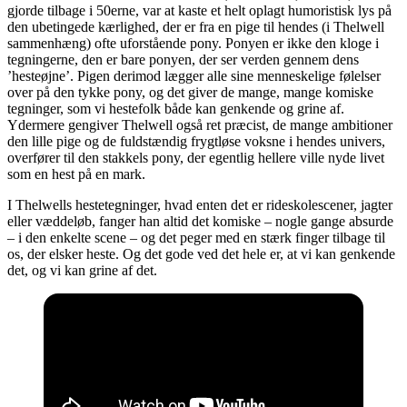
gjorde tilbage i 50erne, var at kaste et helt oplagt humoristisk lys på
den ubetingede kærlighed, der er fra en pige til hendes (i Thelwell
sammenhæng) ofte uforstående pony. Ponyen er ikke den kloge i
tegningerne, den er bare ponyen, der ser verden gennem dens
’hesteøjne’. Pigen derimod lægger alle sine menneskelige følelser
over på den tykke pony, og det giver de mange, mange komiske
tegninger, som vi hestefolk både kan genkende og grine af.
Ydermere gengiver Thelwell også ret præcist, de mange ambitioner
den lille pige og de fuldstændig frygtløse voksne i hendes univers,
overfører til den stakkels pony, der egentlig hellere ville nyde livet
som en hest på en mark.
I Thelwells hestetegninger, hvad enten det er rideskolescener, jagter
eller væddeløb, fanger han altid det komiske – nogle gange absurde
– i den enkelte scene – og det peger med en stærk finger tilbage til
os, der elsker heste. Og det gode ved det hele er, at vi kan genkende
det, og vi kan grine af det.