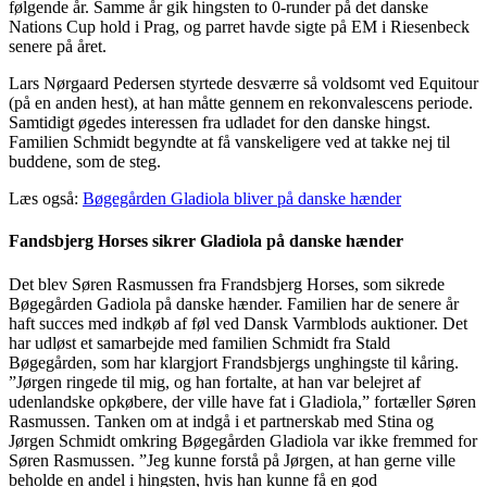
følgende år. Samme år gik hingsten to 0-runder på det danske
Nations Cup hold i Prag, og parret havde sigte på EM i Riesenbeck
senere på året.
Lars Nørgaard Pedersen styrtede desværre så voldsomt ved Equitour
(på en anden hest), at han måtte gennem en rekonvalescens periode.
Samtidigt øgedes interessen fra udladet for den danske hingst.
Familien Schmidt begyndte at få vanskeligere ved at takke nej til
buddene, som de steg.
Læs også:
Bøgegården Gladiola bliver på danske hænder
Fandsbjerg Horses sikrer Gladiola på danske hænder
Det blev Søren Rasmussen fra Frandsbjerg Horses, som sikrede
Bøgegården Gadiola på danske hænder. Familien har de senere år
haft succes med indkøb af føl ved Dansk Varmblods auktioner. Det
har udløst et samarbejde med familien Schmidt fra Stald
Bøgegården, som har klargjort Frandsbjergs unghingste til kåring.
”Jørgen ringede til mig, og han fortalte, at han var belejret af
udenlandske opkøbere, der ville have fat i Gladiola,” fortæller Søren
Rasmussen. Tanken om at indgå i et partnerskab med Stina og
Jørgen Schmidt omkring Bøgegården Gladiola var ikke fremmed for
Søren Rasmussen. ”Jeg kunne forstå på Jørgen, at han gerne ville
beholde en andel i hingsten, hvis han kunne få en god