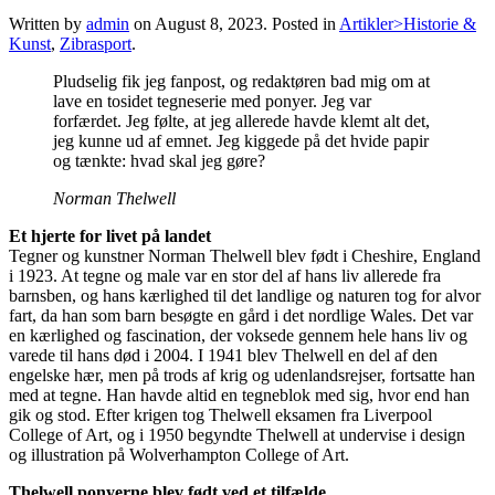
Written by
admin
on
August 8, 2023
. Posted in
Artikler>Historie &
Kunst
,
Zibrasport
.
Pludselig fik jeg fanpost, og redaktøren bad mig om at
lave en tosidet tegneserie med ponyer. Jeg var
forfærdet. Jeg følte, at jeg allerede havde klemt alt det,
jeg kunne ud af emnet. Jeg kiggede på det hvide papir
og tænkte: hvad skal jeg gøre?
Norman Thelwell
Et hjerte for livet på landet
Tegner og kunstner Norman Thelwell blev født i Cheshire, England
i 1923. At tegne og male var en stor del af hans liv allerede fra
barnsben, og hans kærlighed til det landlige og naturen tog for alvor
fart, da han som barn besøgte en gård i det nordlige Wales. Det var
en kærlighed og fascination, der voksede gennem hele hans liv og
varede til hans død i 2004. I 1941 blev Thelwell en del af den
engelske hær, men på trods af krig og udenlandsrejser, fortsatte han
med at tegne. Han havde altid en tegneblok med sig, hvor end han
gik og stod. Efter krigen tog Thelwell eksamen fra Liverpool
College of Art, og i 1950 begyndte Thelwell at undervise i design
og illustration på Wolverhampton College of Art.
Thelwell ponyerne blev født ved et tilfælde