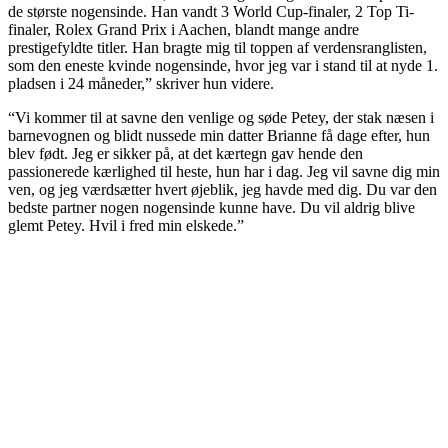
de største nogensinde. Han vandt 3 World Cup-finaler, 2 Top Ti-
finaler, Rolex Grand Prix i Aachen, blandt mange andre
prestigefyldte titler. Han bragte mig til toppen af verdensranglisten,
som den eneste kvinde nogensinde, hvor jeg var i stand til at nyde 1.
pladsen i 24 måneder,” skriver hun videre.
“Vi kommer til at savne den venlige og søde Petey, der stak næsen i
barnevognen og blidt nussede min datter Brianne få dage efter, hun
blev født. Jeg er sikker på, at det kærtegn gav hende den
passionerede kærlighed til heste, hun har i dag. Jeg vil savne dig min
ven, og jeg værdsætter hvert øjeblik, jeg havde med dig. Du var den
bedste partner nogen nogensinde kunne have. Du vil aldrig blive
glemt Petey. Hvil i fred min elskede.”