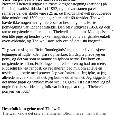
Norman Thelwell udgav sin første vittighedstegning (cartoon) på
Punch (et satirisk tidsskrift) i 1952, og det var starten på et
samarbejde, der skulle vare i 25 år, og hvortil Thelwell producerede
ikke mindre end 1500 tegninger, herunder 60 forsider. Thelwell
havde ikke nogen særlig interesse for heste, og hans første
ponytegning var lidt af et tilfælde. Den blev udgivet i 1953, og den
ramte omgående et eller andet i Thelwells publikum. Modtagelsen af
den lille pige og hendes tykke, langpelsede pony var ganske enkelt
overvældende, og Thelwell satte selv ord på det i sin biografi:
”Jeg var en slags uofficiel ’bondegårds’ tegner, der lavede sjove
tegninger af fugle, køer, grise og fjerkræ. En dag tegnede jeg en
pony, og det var som at ramme en følsom nerve. Der kom en
omgående reaktion. Folk ringede til redaktøren og bad om mere.
Pludselig fik jeg fanpost, og redaktøren bad mig om at lave en
tosidet tegneserie med ponyer. Jeg var forfærdet. Jeg følte, at jeg
allerede havde klemt alt det, jeg kunne ud af emnet. Jeg kiggede på
det hvide papir og tænkte: hvad skal jeg gøre? Til sidst fandt jeg på
nogle flere heste-ideer, og folk var helt oppe at ringe. Thelwell
ponyen var født.”
Hestefolk kan grine med Thelwell
Thelwell kaldte det selv at ramme en følsom nerve, men det, han