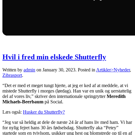
Hvil i fred min elskede Shutterfly
Written by
admin
on
January 30, 2023
. Posted in
Artikler>Nyheder
,
Zibrasport
.
“Det er med et meget tungt hjerte, at jeg er ked af at meddele, at vi
mistede Shutterfly i morges (lørdag). Han var en unik og uerstattelig
del af vores liv,” skriver den internationale springrytter
Meredith
Michaels-Beerbaum
på Social.
Læs også:
Husker du Shutterfly?
“Jeg var så heldig at dele de næste 24 år af hans liv med ham. Vi har
for nylig fejret hans 30 års fødselsdag. Shutterfly aka “Petey”
startede som en tvivlsom, usikker ung hest og blomstrede op til en af