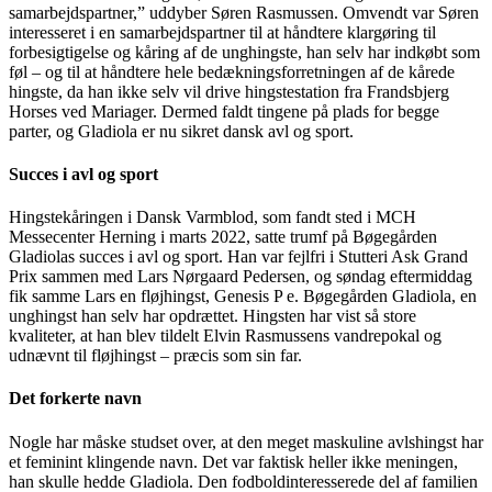
samarbejdspartner,” uddyber Søren Rasmussen. Omvendt var Søren
interesseret i en samarbejdspartner til at håndtere klargøring til
forbesigtigelse og kåring af de unghingste, han selv har indkøbt som
føl – og til at håndtere hele bedækningsforretningen af de kårede
hingste, da han ikke selv vil drive hingstestation fra Frandsbjerg
Horses ved Mariager. Dermed faldt tingene på plads for begge
parter, og Gladiola er nu sikret dansk avl og sport.
Succes i avl og sport
Hingstekåringen i Dansk Varmblod, som fandt sted i MCH
Messecenter Herning i marts 2022, satte trumf på Bøgegården
Gladiolas succes i avl og sport. Han var fejlfri i Stutteri Ask Grand
Prix sammen med Lars Nørgaard Pedersen, og søndag eftermiddag
fik samme Lars en fløjhingst, Genesis P e. Bøgegården Gladiola, en
unghingst han selv har opdrættet. Hingsten har vist så store
kvaliteter, at han blev tildelt Elvin Rasmussens vandrepokal og
udnævnt til fløjhingst – præcis som sin far.
Det forkerte navn
Nogle har måske studset over, at den meget maskuline avlshingst har
et feminint klingende navn. Det var faktisk heller ikke meningen,
han skulle hedde Gladiola. Den fodboldinteresserede del af familien