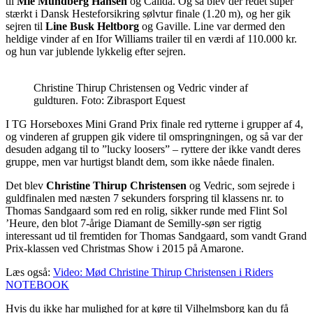
til
Mie Mundberg Hansen
og Calida. Og så blev der redet super
stærkt i Dansk Hesteforsikring sølvtur finale (1.20 m), og her gik
sejren til
Line Busk Heltborg
og Gaville. Line var dermed den
heldige vinder af en Ifor Williams trailer til en værdi af 110.000 kr.
og hun var jublende lykkelig efter sejren.
Christine Thirup Christensen og Vedric vinder af
guldturen. Foto: Zibrasport Equest
I TG Horseboxes Mini Grand Prix finale red rytterne i grupper af 4,
og vinderen af gruppen gik videre til omspringningen, og så var der
desuden adgang til to ”lucky loosers” – ryttere der ikke vandt deres
gruppe, men var hurtigst blandt dem, som ikke nåede finalen.
Det blev
Christine Thirup Christensen
og Vedric, som sejrede i
guldfinalen med næsten 7 sekunders forspring til klassens nr. to
Thomas Sandgaard som red en rolig, sikker runde med Flint Sol
’Heure, den blot 7-årige Diamant de Semilly-søn ser rigtig
interessant ud til fremtiden for Thomas Sandgaard, som vandt Grand
Prix-klassen ved Christmas Show i 2015 på Amarone.
Læs også:
Video: Mød Christine Thirup Christensen i Riders
NOTEBOOK
Hvis du ikke har mulighed for at køre til Vilhelmsborg kan du få