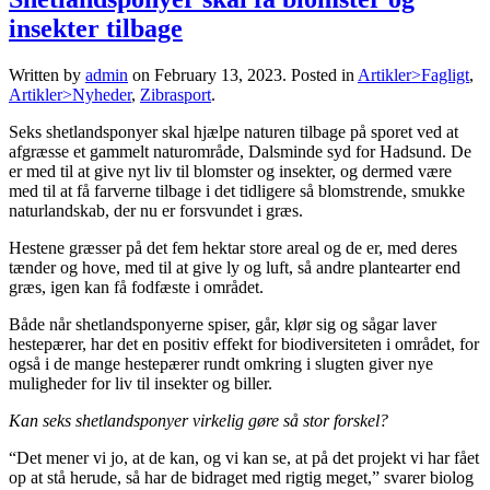
insekter tilbage
Written by
admin
on
February 13, 2023
. Posted in
Artikler>Fagligt
,
Artikler>Nyheder
,
Zibrasport
.
Seks shetlandsponyer skal hjælpe naturen tilbage på sporet ved at
afgræsse et gammelt naturområde, Dalsminde syd for Hadsund. De
er med til at give nyt liv til blomster og insekter, og dermed være
med til at få farverne tilbage i det tidligere så blomstrende, smukke
naturlandskab, der nu er forsvundet i græs.
Hestene græsser på det fem hektar store areal og de er, med deres
tænder og hove, med til at give ly og luft, så andre plantearter end
græs, igen kan få fodfæste i området.
Både når shetlandsponyerne spiser, går, klør sig og sågar laver
hestepærer, har det en positiv effekt for biodiversiteten i området, for
også i de mange hestepærer rundt omkring i slugten giver nye
muligheder for liv til insekter og biller.
Kan seks shetlandsponyer virkelig gøre så stor forskel?
“Det mener vi jo, at de kan, og vi kan se, at på det projekt vi har fået
op at stå herude, så har de bidraget med rigtig meget,” svarer biolog