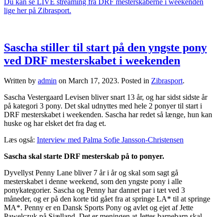
Du kan se LIVE streaming fra DRF mesterskaberne i weekenden
lige her på Zibrasport.
Sascha stiller til start på den yngste pony
ved DRF mesterskabet i weekenden
Written by
admin
on
March 17, 2023
. Posted in
Zibrasport
.
Sascha Vestergaard Levisen bliver snart 13 år, og har sidst sidste år
på kategori 3 pony. Det skal udnyttes med hele 2 ponyer til start i
DRF mesterskabet i weekenden. Sascha har redet så længe, hun kan
huske og har elsket det fra dag et.
Læs også:
Interview med Palma Sofie Jansson-Christensen
Sascha skal starte DRF mesterskab på to ponyer.
Dyvellyst Penny Lane bliver 7 år i år og skal som sagt gå
mesterskabet i denne weekend, som den yngste pony i alle
ponykategorier. Sascha og Penny har dannet par i tæt ved 3
måneder, og er på den korte tid gået fra at springe LA* til at springe
MA*. Penny er en Dansk Sports Pony og avlet og ejet af Jette
Pawelczuk på Sjælland. Det er meningen at Jettes barnebarn skal