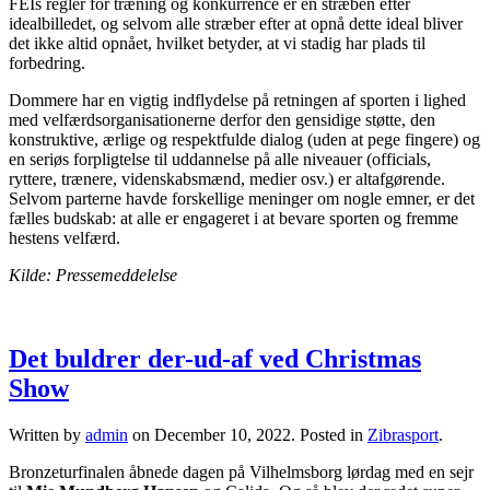
FEIs regler for træning og konkurrence er en stræben efter
idealbilledet, og selvom alle stræber efter at opnå dette ideal bliver
det ikke altid opnået, hvilket betyder, at vi stadig har plads til
forbedring.
Dommere har en vigtig indflydelse på retningen af sporten i lighed
med velfærdsorganisationerne derfor den gensidige støtte, den
konstruktive, ærlige og respektfulde dialog (uden at pege fingere) og
en seriøs forpligtelse til uddannelse på alle niveauer (officials,
ryttere, trænere, videnskabsmænd, medier osv.) er altafgørende.
Selvom parterne havde forskellige meninger om nogle emner, er det
fælles budskab: at alle er engageret i at bevare sporten og fremme
hestens velfærd.
Kilde: Pressemeddelelse
Det buldrer der-ud-af ved Christmas
Show
Written by
admin
on
December 10, 2022
. Posted in
Zibrasport
.
Bronzeturfinalen åbnede dagen på Vilhelmsborg lørdag med en sejr