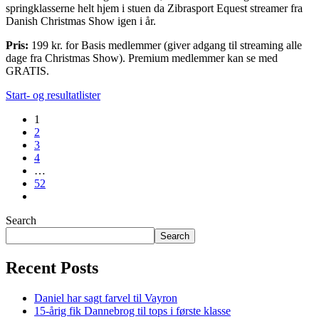
springklasserne helt hjem i stuen da Zibrasport Equest streamer fra
Danish Christmas Show igen i år.
Pris:
199 kr. for Basis medlemmer (giver adgang til streaming alle
dage fra Christmas Show). Premium medlemmer kan se med
GRATIS.
Start- og resultatlister
1
2
3
4
…
52
Search
Search
Recent Posts
Daniel har sagt farvel til Vayron
15-årig fik Dannebrog til tops i første klasse