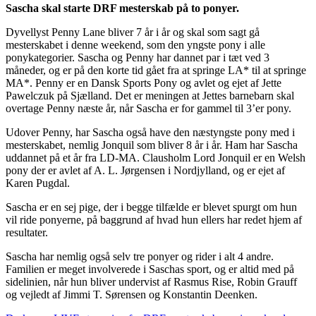
Sascha skal starte DRF mesterskab på to ponyer.
Dyvellyst Penny Lane bliver 7 år i år og skal som sagt gå
mesterskabet i denne weekend, som den yngste pony i alle
ponykategorier. Sascha og Penny har dannet par i tæt ved 3
måneder, og er på den korte tid gået fra at springe LA* til at springe
MA*. Penny er en Dansk Sports Pony og avlet og ejet af Jette
Pawelczuk på Sjælland. Det er meningen at Jettes barnebarn skal
overtage Penny næste år, når Sascha er for gammel til 3’er pony.
Udover Penny, har Sascha også have den næstyngste pony med i
mesterskabet, nemlig Jonquil som bliver 8 år i år. Ham har Sascha
uddannet på et år fra LD-MA. Clausholm Lord Jonquil er en Welsh
pony der er avlet af A. L. Jørgensen i Nordjylland, og er ejet af
Karen Pugdal.
Sascha er en sej pige, der i begge tilfælde er blevet spurgt om hun
vil ride ponyerne, på baggrund af hvad hun ellers har redet hjem af
resultater.
Sascha har nemlig også selv tre ponyer og rider i alt 4 andre.
Familien er meget involverede i Saschas sport, og er altid med på
sidelinien, når hun bliver undervist af Rasmus Rise, Robin Grauff
og vejledt af Jimmi T. Sørensen og Konstantin Deenken.