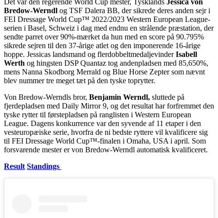
Det var den regerende World Cup mester, Tysklands
Jessica von
Bredow-Werndl
og TSF Dalera BB, der sikrede deres anden sejr i
FEI Dressage World Cup™ 2022/2023 Western European League-
serien i Basel, Schweiz i dag med endnu en strålende præstation, der
sendte parret over 90%-mærket da hun med en score på 90.795%
sikrede sejren til den 37-årige atlet og den imponerende 16-årige
hoppe. Jessicas landsmand og flerdobbeltmedaljevinder
Isabell
Werth
og hingsten DSP Quantaz tog andenpladsen med 85,650%,
mens Nanna Skodborg Merrald og Blue Horse Zepter som nævnt
blev nummer tre meget tæt på den tyske toprytter.
Von Bredow-Werndls bror,
Benjamin Werndl,
sluttede på
fjerdepladsen med Daily Mirror 9, og det resultat har forfremmet den
tyske rytter til førstepladsen på ranglisten i Western European
League. Dagens konkurrence var den syvende af 11 etaper i den
vesteuropæiske serie, hvorfra de ni bedste ryttere vil kvalificere sig
til FEI Dressage World Cup™-finalen i Omaha, USA i april. Som
forsvarende mester er von Bredow-Werndl automatisk kvalificeret.
Result
Standings