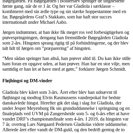
Bøgegården. På Bøgegården i Bolderslev springer de unghestene
første gang, når de er 1 år. Og her var Gladiola i særklasse –
kombineret med sin ædle type og sin stærke hoppestamme med en
far, Bøgegårdens Graf’s Stakkato, som har haft stor succes
internationalt under Michael Aabo.
Jørgen indrømmer, at han ikke fik meget ros ved forbesigtigelsen og
prøvespringningen, dengang han fremstillede Bøgegården Gladiola
som 2-års. Hingsten sprang rigtig til på forhindringerne, og der blev
talt lidt til Jørgen om ”præparering” af hingsten.
”Men sådan springer han altså, han prøver altid til. Du kan ikke stille
ham foran en opgave uden, at han prøver. Han har en stor vilje, men
samtidig er han let at have med at gøre,” forklarer Jørgen Schmidt.
Fløjhingst og DM-vinder
Gladiola blev kåret som 3-års. Året efter blev han udnævnt til
fløjhingst og modtog Elvin Rasmussens vandrepokal for bedste
danskavlede hingst. Herefter gik det slag i slag for Gladiola, der
under Jesper Meyenburg fik sin grunduddannelse i springning og en
finaleplads ved UVM på Zangersheide som 5- og 6-års efter at have
vundet DRF’s championatsfinale som 4-års. I 2019, da hingsten var
7 år, overtog Lars Nørgaard Pedersen Gladiolas videre uddannelse.
Allerede året efter vandt de DM-guld, og den bedrift gentog de to