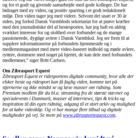
og for et godt og givende samarbejde med gode kolleger. De har
bidraget med ny viden, og positiv sparring i et godt redaktionelt
miljø. Den viden tager jeg med videre. Selvom det snart er 30 år
siden, jeg forlod Dansk Varmblods sekretariat for at prøve kræfter
med den journalistiske del af hestesporten, har jeg haft en aldrig
svækket interesse for og stolthed over forbundet og de mange
passionerede, dygtige avlere i Dansk Varmblod. Jeg ser frem til at
supplere informationerne på forbundets hjemmeside og i
medlemsmagasinet med mere video-baseret indhold og møde avlere,
ryttere, dommere med noget på hjertet, de kan dele med forbundets
medlemmer,” siger Britt Carlsen.
Om Zibrasport Equest
Zibrasport Equest er ridesportens digitale community, hvor alle der
elsker heste og ridesport kan få faglig viden, komme tæt på
stjernerne og ikke mindst se og læse masser om ridning. Som
Premium medlem får du bl.a. streaming fra de største stævner og
specialevents i Danmark, masser af interviews, tips & tricks og
inspiration til din egen ridning, adgang til et stort arkiv og mulighed
for at købe videoklip. Og vi har mange flere tilbud og digitale
muligheder på vej. Se mere på
www.zibrasportequest.com
.