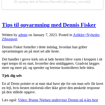
Et opslag delt af Nanna Merrald (@nanna_merrald)
Tips til opvarmning med Dennis Fisker
Written by
admin
on
January 7, 2023
. Posted in
Artikler>Nyheder
,
Zibrasport
.
Dennis Fisker fortæller i dette indslag, hvordan han griber
opvarmningen an på stort set alle heste.
Det handler i grove træk om at lade hesten blive varm i kroppen i sit
eget tempo til en start, hvorefter den smidiggøres. Gradvist lægges
mere og mere på, og speeder og bremse kontrolleres hele tiden.
Tjek dig selv
En af Denis pointer er at man skal have øje for om man selv får lavet
en fejl, hvis hesten misforstå eller ikke giver den ønskede response
på den stillede opgave.
Læs også:
Video: Bjarne Nielsen underviser Dennis på 4-års hest