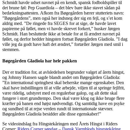
Schmidt havde udset navnet på en kendt, spansk fodboldspiller til
det brune føl: Pep Guardiola – det blev bare ikke stavet sådan på
bedækningsattesten. Afkom fra Bøgegården bærer stutteriets navn:
”Bøgegårdens”, men også her indsneg der sig en fejl, og s’et kom
aldrig med. ”De ringede fra SEGES for at sige, de havde lavet
papirerne på føllet, men vi havde skrevet forkert,” husker Jørgen
Schmidt. Han besluttede ikke at betale for at få ændret navnet på
føllet, og derfor hedder hingsten fortsat Bøgegården Gladiola. ”I dag
ville jeg da godt have haft det ændret,” fortæller Jørgen med smil i
stemmen.
Bøgegården Gladiola har hele pakken
Der er tradition for, at avlsledelsen begrunder valget af årets hingst,
og Johnny Hansen sagde blandt andet om Bøgegården Gladiola:
”En international springhest skal beherske mange egenskaber. Den
skal have indstillingen til at ville arbejde, viljen til at springe fejlfrit,
være ridelig, udstyret med en regulerbar galop, og alt dette skal
fungere i stort grundtempo. Den skal være klog og ikke bruge flere
kræfter på banen end højst nødvendigt. Og samtidig have en psyke
og sundhed til at rejse verden rundt til internationale stævner.
Bøgegården Gladiola besidder alle disse egenskaber!”
Se videoindslag fra Hingstekåringen med Årets Hingst i Riders
Corner:
Riders Corner søndag – Dansk Varmblods hingstekåring