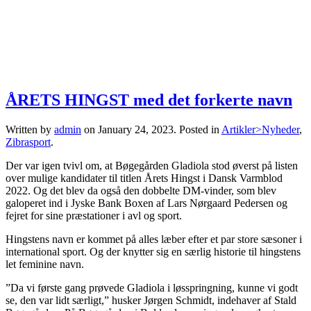
ÅRETS HINGST med det forkerte navn
Written by
admin
on
January 24, 2023
. Posted in
Artikler>Nyheder
,
Zibrasport
.
Der var igen tvivl om, at Bøgegården Gladiola stod øverst på listen
over mulige kandidater til titlen Årets Hingst i Dansk Varmblod
2022. Og det blev da også den dobbelte DM-vinder, som blev
galoperet ind i Jyske Bank Boxen af Lars Nørgaard Pedersen og
fejret for sine præstationer i avl og sport.
Hingstens navn er kommet på alles læber efter et par store sæsoner i
international sport. Og der knytter sig en særlig historie til hingstens
let feminine navn.
”Da vi første gang prøvede Gladiola i løsspringning, kunne vi godt
se, den var lidt særligt,” husker Jørgen Schmidt, indehaver af Stald