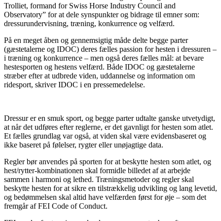
Trolliet, formand for Swiss Horse Industry Council and
Observatory” for at dele synspunkter og bidrage til emner som:
dressurundervisning, træning, konkurrence og velfærd.
På en meget åben og gennemsigtig måde delte begge parter
(gæstetalerne og IDOC) deres fælles passion for hesten i dressuren –
i træning og konkurrence – men også deres fælles mål: at bevare
hestesporten og hestens velfærd. Både IDOC og gæstetalerne
stræber efter at udbrede viden, uddannelse og information om
ridesport, skriver IDOC i en pressemedelelse.
Dressur er en smuk sport, og begge parter udtalte ganske utvetydigt,
at når det udføres efter reglerne, er det gavnligt for hesten som atlet.
Et fælles grundlag var også, at viden skal være evidensbaseret og
ikke baseret på følelser, rygter eller unøjagtige data.
Regler bør anvendes på sporten for at beskytte hesten som atlet, og
hest/rytter-kombinationen skal formidle billedet af at arbejde
sammen i harmoni og lethed. Træningsmetoder og regler skal
beskytte hesten for at sikre en tilstrækkelig udvikling og lang levetid,
og bedømmelsen skal altid have velfærden først for øje – som det
fremgår af FEI Code of Conduct.