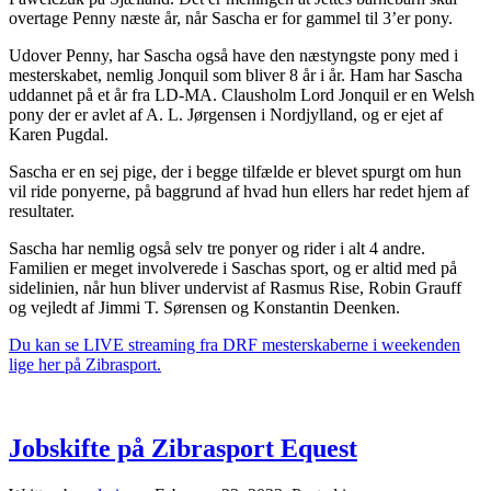
overtage Penny næste år, når Sascha er for gammel til 3’er pony.
Udover Penny, har Sascha også have den næstyngste pony med i
mesterskabet, nemlig Jonquil som bliver 8 år i år. Ham har Sascha
uddannet på et år fra LD-MA. Clausholm Lord Jonquil er en Welsh
pony der er avlet af A. L. Jørgensen i Nordjylland, og er ejet af
Karen Pugdal.
Sascha er en sej pige, der i begge tilfælde er blevet spurgt om hun
vil ride ponyerne, på baggrund af hvad hun ellers har redet hjem af
resultater.
Sascha har nemlig også selv tre ponyer og rider i alt 4 andre.
Familien er meget involverede i Saschas sport, og er altid med på
sidelinien, når hun bliver undervist af Rasmus Rise, Robin Grauff
og vejledt af Jimmi T. Sørensen og Konstantin Deenken.
Du kan se LIVE streaming fra DRF mesterskaberne i weekenden
lige her på Zibrasport.
Jobskifte på Zibrasport Equest