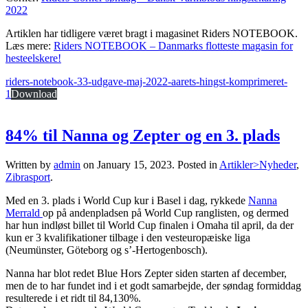
2022
Artiklen har tidligere været bragt i magasinet Riders NOTEBOOK.
Læs mere:
Riders NOTEBOOK – Danmarks flotteste magasin for
hesteelskere!
riders-notebook-33-udgave-maj-2022-aarets-hingst-komprimeret-
1
Download
84% til Nanna og Zepter og en 3. plads
Written by
admin
on
January 15, 2023
. Posted in
Artikler>Nyheder
,
Zibrasport
.
Med en 3. plads i World Cup kur i Basel i dag, rykkede
Nanna
Merrald
op på andenpladsen på World Cup ranglisten, og dermed
har hun indløst billet til World Cup finalen i Omaha til april, da der
kun er 3 kvalifikationer tilbage i den vesteuropæiske liga
(Neumünster, Göteborg og s’-Hertogenbosch).
Nanna har blot redet Blue Hors Zepter siden starten af december,
men de to har fundet ind i et godt samarbejde, der søndag formiddag
resulterede i et ridt til 84,130%.