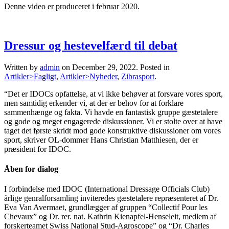
Denne video er produceret i februar 2020.
Dressur og hestevelfærd til debat
Written by
admin
on
December 29, 2022
. Posted in
Artikler>Fagligt
,
Artikler>Nyheder
,
Zibrasport
.
“Det er IDOCs opfattelse, at vi ikke behøver at forsvare vores sport,
men samtidig erkender vi, at der er behov for at forklare
sammenhænge og fakta. Vi havde en fantastisk gruppe gæstetalere
og gode og meget engagerede diskussioner. Vi er stolte over at have
taget det første skridt mod gode konstruktive diskussioner om vores
sport, skriver OL-dommer Hans Christian Matthiesen, der er
præsident for IDOC.
Åben for dialog
I forbindelse med IDOC (International Dressage Officials Club)
årlige genralforsamling inviteredes gæstetalere repræsenteret af Dr.
Eva Van Avermaet, grundlægger af gruppen “Collectif Pour les
Chevaux” og Dr. rer. nat. Kathrin Kienapfel-Henseleit, medlem af
forskerteamet Swiss National Stud-Agroscope” og “Dr. Charles