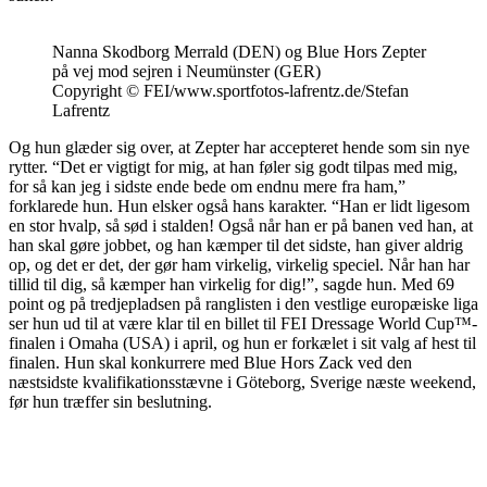
Nanna Skodborg Merrald (DEN) og Blue Hors Zepter
på vej mod sejren i Neumünster (GER)
Copyright © FEI/www.sportfotos-lafrentz.de/Stefan
Lafrentz
Og hun glæder sig over, at Zepter har accepteret hende som sin nye
rytter. “Det er vigtigt for mig, at han føler sig godt tilpas med mig,
for så kan jeg i sidste ende bede om endnu mere fra ham,”
forklarede hun. Hun elsker også hans karakter. “Han er lidt ligesom
en stor hvalp, så sød i stalden! Også når han er på banen ved han, at
han skal gøre jobbet, og han kæmper til det sidste, han giver aldrig
op, og det er det, der gør ham virkelig, virkelig speciel. Når han har
tillid til dig, så kæmper han virkelig for dig!”, sagde hun. Med 69
point og på tredjepladsen på ranglisten i den vestlige europæiske liga
ser hun ud til at være klar til en billet til FEI Dressage World Cup™-
finalen i Omaha (USA) i april, og hun er forkælet i sit valg af hest til
finalen. Hun skal konkurrere med Blue Hors Zack ved den
næstsidste kvalifikationsstævne i Göteborg, Sverige næste weekend,
før hun træffer sin beslutning.