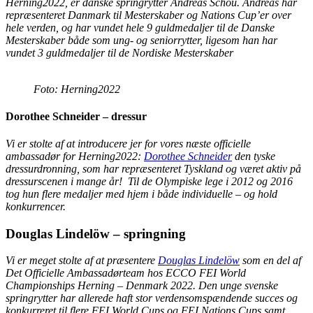
Herning2022, er danske springrytter Andreas Schou. Andreas har
repræsenteret Danmark til Mesterskaber og Nations Cup’er over
hele verden, og har vundet hele 9 guldmedaljer til de Danske
Mesterskaber både som ung- og seniorrytter, ligesom han har
vundet 3 guldmedaljer til de Nordiske Mesterskaber
Foto: Herning2022
Dorothee Schneider – dressur
Vi er stolte af at introducere jer for vores næste officielle
ambassadør for Herning2022:
Dorothee Schneider
den tyske
dressurdronning, som har repræsenteret Tyskland og været aktiv på
dressurscenen i mange år! Til de Olympiske lege i 2012 og 2016
tog hun flere medaljer med hjem i både individuelle – og hold
konkurrencer.
Douglas Lindelöw – springning
Vi er meget stolte af at præsentere
Douglas Lindelöw
som en del af
Det Officielle Ambassadørteam hos ECCO FEI World
Championships Herning – Denmark 2022. Den unge svenske
springrytter har allerede haft stor verdensomspændende succes og
konkurreret til flere FEI World Cups og FEI Nations Cups samt