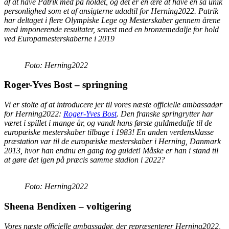
af at have Patrik med på holdet, og det er en ære at have en så unik
personlighed som et af ansigterne udadtil for Herning2022. Patrik
har deltaget i flere Olympiske Lege og Mesterskaber gennem årene
med imponerende resultater, senest med en bronzemedalje for hold
ved Europamesterskaberne i 2019
Foto: Herning2022
Roger-Yves Bost – springning
Vi er stolte af at introducere jer til vores næste officielle ambassadør
for Herning2022:
Roger-Yves Bost
. Den franske springrytter har
været i spillet i mange år, og vandt hans første guldmedalje til de
europæiske mesterskaber tilbage i 1983! En anden verdensklasse
præstation var til de europæiske mesterskaber i Herning, Danmark
2013, hvor han endnu en gang tog guldet! Måske er han i stand til
at gøre det igen på præcis samme stadion i 2022?
Foto: Herning2022
Sheena Bendixen – voltigering
Vores næste officielle ambassadør, der repræsenterer Herning2022,