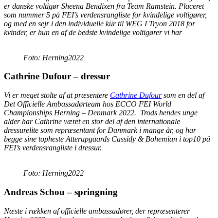
er danske voltigør Sheena Bendixen fra Team Ramstein. Placeret
som nummer 5 på FEI’s verdensrangliste for kvindelige voltigører,
og med en sejr i den individuelle kür til WEG I Tryon 2018 for
kvinder, er hun en af de bedste kvindelige voltigører vi har
Foto: Herning2022
Cathrine Dufour – dressur
Vi er meget stolte af at præsentere
Cathrine Dufour
som en del af
Det Officielle Ambassadørteam hos ECCO FEI World
Championships Herning – Denmark 2022. Trods hendes unge
alder har Cathrine været en stor del af den internationale
dressurelite som repræsentant for Danmark i mange år, og har
begge sine topheste Atterupgaards Cassidy & Bohemian i top10 på
FEI’s verdensrangliste i dressur.
Foto: Herning2022
Andreas Schou – springning
Næste i rækken af officielle ambassadører, der repræsenterer