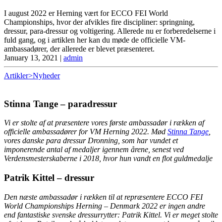
I august 2022 er Herning vært for ECCO FEI World
Championships, hvor der afvikles fire discipliner: springning,
dressur, para-dressur og voltigering. Allerede nu er forberedelserne i
fuld gang, og i artiklen her kan du møde de officielle VM-
ambassadører, der allerede er blevet præsenteret.
January 13, 2021
|
admin
Artikler>Nyheder
Stinna Tange – paradressur
Vi er stolte af at præsentere vores første ambassadør i rækken af
officielle ambassadører for VM Herning 2022. Mød
Stinna Tange
,
vores danske para dressur Dronning, som har vundet et
imponerende antal af medaljer igennem årene, senest ved
Verdensmesterskaberne i 2018, hvor hun vandt en flot guldmedalje
Patrik Kittel – dressur
Den næste ambassadør i rækken til at repræsentere ECCO FEI
World Championships Herning – Denmark 2022 er ingen andre
end fantastiske svenske dressurrytter: Patrik Kittel. Vi er meget stolte