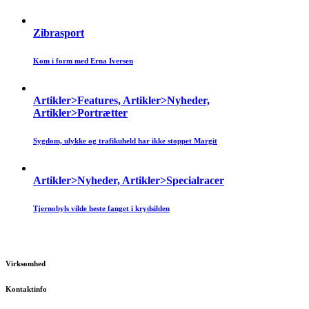
Zibrasport
Kom i form med Erna Iversen
Artikler>Features, Artikler>Nyheder,
Artikler>Portrætter
Sygdom, ulykke og trafikuheld har ikke stoppet Margit
Artikler>Nyheder, Artikler>Specialracer
Tjernobyls vilde heste fanget i krydsilden
Virksomhed
Kontaktinfo