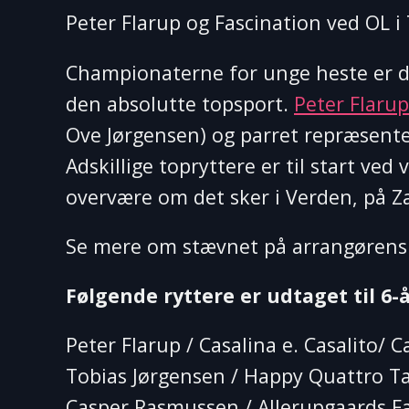
Peter Flarup og Fascination ved OL 
Championaterne for unge heste er d
den absolutte topsport.
Peter Flaru
Ove Jørgensen) og parret repræsent
Adskillige topryttere er til start ve
overvære om det sker i Verden, på Za
Se mere om stævnet på arrangøren
Følgende ryttere er udtaget til 6-å
Peter Flarup / Casalina e. Casalito/
Tobias Jørgensen / Happy Quattro Tag
Casper Rasmussen / Allerupgaards Fa