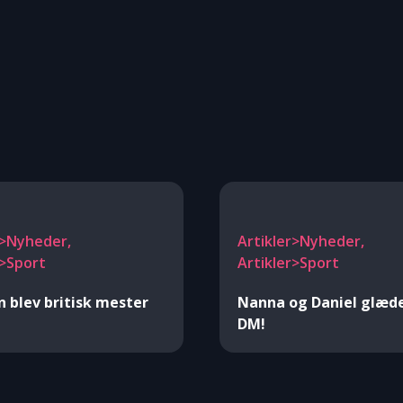
r>Nyheder,
Artikler>Nyheder,
r>Sport
Artikler>Sport
n blev britisk mester
Nanna og Daniel glæder
DM!