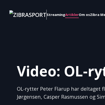
Skip to main content
Streaming
Artikler
Om os
Zibra M
Video: OL-ryt
OL-rytter Peter Flarup har deltaget 
Jørgensen, Casper Rasmussen og Si