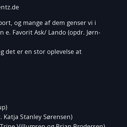
entz.de
ort, og mange af dem genser vi i
n e. Favorit Ask/ Lando (opdr. Jørn-
g det er en stor oplevelse at
up)
. Katja Stanley Sørensen)
 Trine Villumsen og Brian Brodersen)