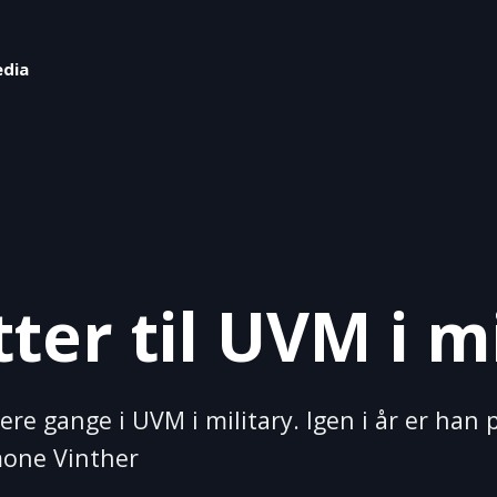
edia
ter til UVM i m
flere gange i UVM i military. Igen i år er ha
mone Vinther