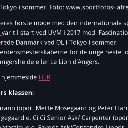
i Tokyo i sommer. Foto: www.sportfotos-lafr
eres første møde med den internationale sp
p
var til start ved UVM i 2017 med Fascinatio
erede Danmark ved OL i Tokyo i sommer.
d verdensmesterskaberne for de unge heste, o
ngersheide eller Le Lion d’Angers.
s hjemmeside
HER
rs klassen:
 Carano (opdr. Mette Mosegaard og Peter Flar
egaard e. Ci Ci Senior Ask/ Carpenter (opdr
ntastique e. Favorit Ask/Contendro I (opdr.