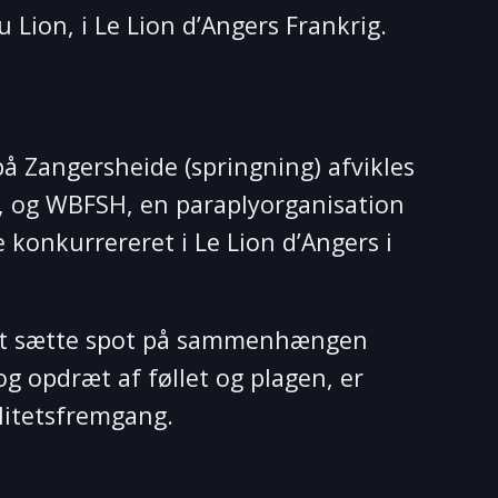
 Lion, i Le Lion d’Angers Frankrig.
å Zangersheide (springning) afvikles
d, og WBFSH, en paraplyorganisation
 konkurrereret i Le Lion d’Angers i
l at sætte spot på sammenhængen
og opdræt af føllet og plagen, er
alitetsfremgang.