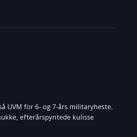
å UVM for 6- og 7-års militaryheste.
mukke, efterårspyntede kulisse