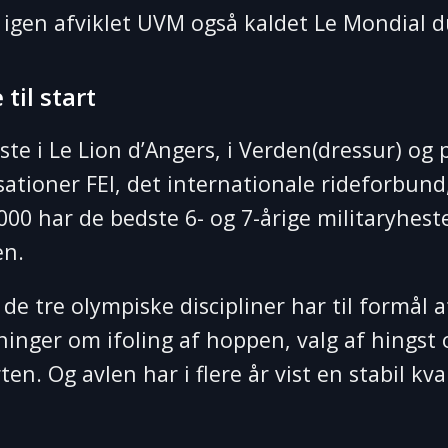
 igen afviklet UVM også kaldet Le Mondial du
til start
 i Le Lion d’Angers, i Verden(dressur) og p
sationer FEI, det internationale rideforbun
00 har de bedste 6- og 7-årige militaryheste
en.
de tre olympiske discipliner har til formå
ninger om ifoling af hoppen, valg af hingst 
en. Og avlen har i flere år vist en stabil kv