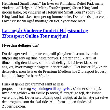
Helgstrand Small Tour1* får hver en Kingsland Relief Pad, mens
vinderen af Helgstrand Micro Tour2* (pony) får en Kingsland
groom taske, og vinderen af Helgstrand Small Tour1* (pony) får
Kingsland høtaske, strømper og lommebælte. De tre bedst placerede
i hver klasse vil også modtage en flot ZyberRide roset.
Læs også: Vinderne fundet i Helgstrand og
Zibrasport Online Tour maj/juni
Hvordan deltager du?
Du deltager ved at oprette en profil på zyberride.com, hvor du
tilføjer dig selv og dine heste/ponyer. Herefter er du klar til at
tilmelde dig den klasse, som du vil deltage i. På hver klasse er
angivet, hvor mange deltagere, der er plads til. Det koster 75,- kr. pr.
deltagelse, men hvis er du Premium Medlem hos Zibrasport Equest,
kan du deltage for bare 60,- kr.
Husk at tjekke programmet samt at læse
propositionerne og
vejledningen til optagelse
, så du er sikker på,
hvad der gælder – du skulle jo nødig få ærgerlige fejl, der kunne
være undgået. Det er selvfølgelig også vigtigt, at du har styr på selve
det program, som du skal ride. Al informationen findes på
Zyberride.com.