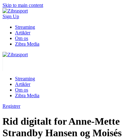
Skip to main content
Sign Up
Streaming
Artikler
Om os
Zibra Media
Streaming
Artikler
Om os
Zibra Media
Registrer
Rid digitalt for Anne-Mette
Strandby Hansen og Moisés