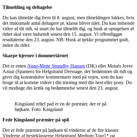
Tilmelding og deltagelse
Du kan tilmelde dig frem til 8. august, men tilmeldingen lukkes, hvis
det maksimale antal deltagere pr. klasse bliver nået. Du kan indsende
video af dit ridt, så snart du har tilmeldt dig, og husk at optagelsen af
ridtet skal være indsendt senest den 15. august. Vi offentliggør
resultaterne den 23. august. NB: Husk at tjekke programmet godt,
inden du rider.
Skarpe hjerner i dommertårnet
Det er enten
Anne-Mette Strandby Hansen
(DK) eller Moisés Jover
Azuar (Spanien) fra Helgstrand Dressage, der bedømmer dit ridt og
giver dig konstruktive kommentarer med på vejen, som du kan
bruge til at komme videre i din træning med din hest eller pony. Du
vil modtage din kritik og bedømmelse senest den 23. august.
Kingsland relief pad er en de præmier, der er på
højkant. Foto: Kingsland
Fede Kingsland præmier på spil
Der er fede præmier på højkant til vinderne af de fire klasser.
Vinderne af hesteklasserne Helgstrand Medium Tour1* og