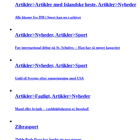
Artikler>Artikler med Islandske heste, Artikler>Nyheder
Alle klasser fra DM i Sport kan ses i arkivet
Artikler>Nyheder, Artikler>Sport
Før international debut på St. Schufro: – Han har så meget kapacitet
Artikler>Nyheder, Artikler>Sport
Guld til Sverige efter omspringning mod USA
Artikler>Fagligt, Artikler>Nyheder
Mand eller kvinde – væddeløbshesten er ligeglad!
Zibrasport
Thilde Rude Hare har fundet sin nye stjerne