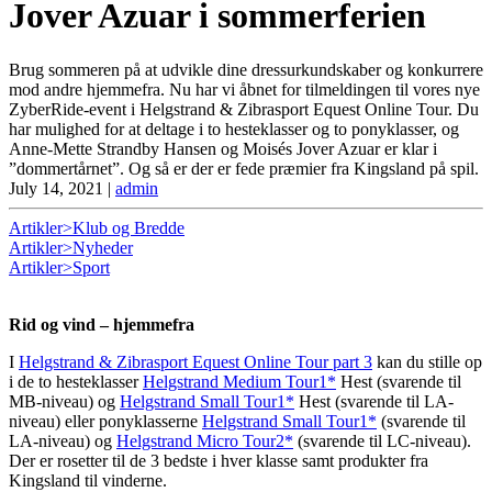
Jover Azuar i sommerferien
Brug sommeren på at udvikle dine dressurkundskaber og konkurrere
mod andre hjemmefra. Nu har vi åbnet for tilmeldingen til vores nye
ZyberRide-event i Helgstrand & Zibrasport Equest Online Tour. Du
har mulighed for at deltage i to hesteklasser og to ponyklasser, og
Anne-Mette Strandby Hansen og Moisés Jover Azuar er klar i
”dommertårnet”. Og så er der er fede præmier fra Kingsland på spil.
July 14, 2021
|
admin
Artikler>Klub og Bredde
Artikler>Nyheder
Artikler>Sport
Rid og vind – hjemmefra
I
Helgstrand & Zibrasport Equest Online Tour part 3
kan du stille op
i de to hesteklasser
Helgstrand Medium Tour1*
Hest (svarende til
MB-niveau) og
Helgstrand Small Tour1*
Hest (svarende til LA-
niveau) eller ponyklasserne
Helgstrand Small Tour1*
(svarende til
LA-niveau) og
Helgstrand Micro Tour2*
(svarende til LC-niveau).
Der er rosetter til de 3 bedste i hver klasse samt produkter fra
Kingsland til vinderne.