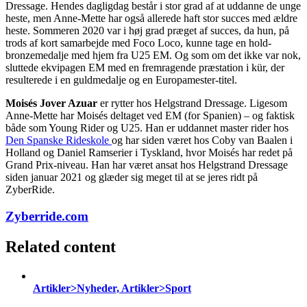
Dressage. Hendes dagligdag består i stor grad af at uddanne de unge
heste, men Anne-Mette har også allerede haft stor succes med ældre
heste. Sommeren 2020 var i høj grad præget af succes, da hun, på
trods af kort samarbejde med Foco Loco, kunne tage en hold-
bronzemedalje med hjem fra U25 EM. Og som om det ikke var nok,
sluttede ekvipagen EM med en fremragende præstation i kür, der
resulterede i en guldmedalje og en Europamester-titel.
Moisés Jover Azuar
er rytter hos Helgstrand Dressage. Ligesom
Anne-Mette har Moisés deltaget ved EM (for Spanien) – og faktisk
både som Young Rider og U25. Han er uddannet master rider hos
Den Spanske Rideskole
og har siden været hos Coby van Baalen i
Holland og Daniel Ramserier i Tyskland, hvor Moisés har redet på
Grand Prix-niveau. Han har været ansat hos Helgstrand Dressage
siden januar 2021 og glæder sig meget til at se jeres ridt på
ZyberRide.
Zyberride.com
Related content
Artikler>Nyheder, Artikler>Sport