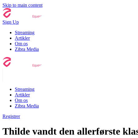
Skip to main content
Sign Up
Streaming
Artikler
Om os
Zibra Media
Streaming
Artikler
Om os
Zibra Media
Registrer
Thilde vandt den allerførste kl