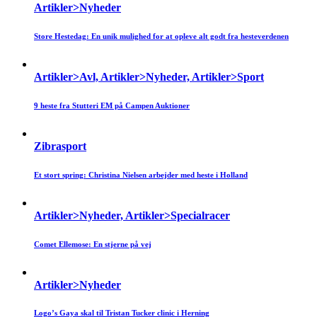
Artikler>Nyheder
Store Hestedag: En unik mulighed for at opleve alt godt fra hesteverdenen
Artikler>Avl, Artikler>Nyheder, Artikler>Sport
9 heste fra Stutteri EM på Campen Auktioner
Zibrasport
Et stort spring: Christina Nielsen arbejder med heste i Holland
Artikler>Nyheder, Artikler>Specialracer
Comet Ellemose: En stjerne på vej
Artikler>Nyheder
Logo’s Gaya skal til Tristan Tucker clinic i Herning