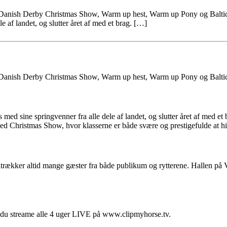
 Danish Derby Christmas Show, Warm up hest, Warm up Pony og Baltic c
 af landet, og slutter året af med et brag. […]
, Danish Derby Christmas Show, Warm up hest, Warm up Pony og Baltic
med sine springvenner fra alle dele af landet, og slutter året af med 
ed Christmas Show, hvor klasserne er både svære og prestigefulde at hi
 tiltrækker altid mange gæster fra både publikum og rytterene. Hallen på
n du streame alle 4 uger LIVE på www.clipmyhorse.tv.