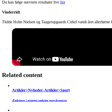
Du kan følge stævnets resultater live
her
Vinderridt
Thilde Holm Nielsen og Taagerupgaards Cirkel vandt året allerførste 
Related content
Artikler>Nyheder, Artikler>Sport
Ændringer i setuppet omkring ponydressuren