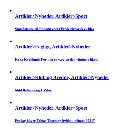
Artikler>Nyheder, Artikler>Sport
Startlisterne til landsstævnet i Frederiksværk er klar
Artikler>Fagligt, Artikler>Nyheder
Kyra Kyrklund: For mig er vægten den vigtigste hjælp
Artikler>Klub og Bredde, Artikler>Nyheder
Mød Rebecca og G-Star
Artikler>Nyheder, Artikler>Sport
Fredag bliver Tobias Thorning hyldet i “Sport 2021”