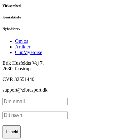
Virksomhed
Kontaktinfo
Nyhedsbrev
Om os
Artikler
ClipMyHorse
Erik Husfeldts Vej 7,
2630 Taastrup
CVR 32551440
support@zibrasport.dk
Tilmeld