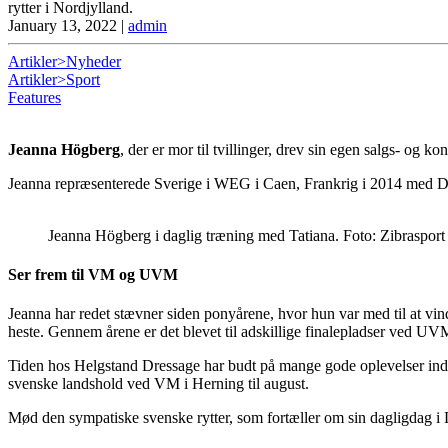
rytter i Nordjylland.
January 13, 2022
|
admin
Artikler>Nyheder
Artikler>Sport
Features
Jeanna Högberg
, der er mor til tvillinger, drev sin egen salgs- og ko
Jeanna repræsenterede Sverige i WEG i Caen, Frankrig i 2014 med Da
Jeanna Högberg i daglig træning med Tatiana. Foto: Zibrasport
Ser frem til VM og UVM
Jeanna har redet stævner siden ponyårene, hvor hun var med til at v
heste. Gennem årene er det blevet til adskillige finalepladser ved 
Tiden hos Helgstand Dressage har budt på mange gode oplevelser indt
svenske landshold ved VM i Herning til august.
Mød den sympatiske svenske rytter, som fortæller om sin dagligdag i