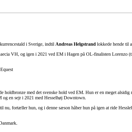
nkurrencestald i Sverige, indtil
Andreas Helgstrand
lokkede hende til a
ecia VH, og igen i 2021 ved EM i Hagen på OL-finalisten Lorenzo (tid
 Equest
inde holdbronze med det svenske hold ved EM. Hun er en meget alsidig 
UVM og en sejr i 2021 med Hesselhøj Downtown.
il nu, fortæller hun, og i denne sæson håber hun på igen at ride Hess
 Danmark.