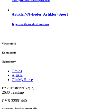
Pararytter med militarydrømme
Artikler>Nyheder, Artikler>Sport
Toprytter kloner sin dressurhest
Virksomhed
Kontaktinfo
Nyhedsbrev
Om os
Artikler
ClipMyHorse
Erik Husfeldts Vej 7,
2630 Taastrup
CVR 32551440
support@zibrasport.dk