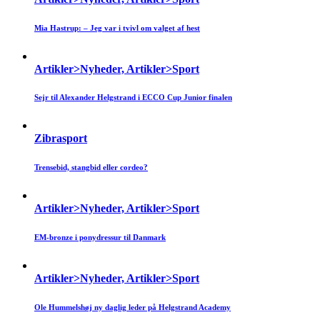
Mia Hastrup: – Jeg var i tvivl om valget af hest
Artikler>Nyheder, Artikler>Sport
Sejr til Alexander Helgstrand i ECCO Cup Junior finalen
Zibrasport
Trensebid, stangbid eller cordeo?
Artikler>Nyheder, Artikler>Sport
EM-bronze i ponydressur til Danmark
Artikler>Nyheder, Artikler>Sport
Ole Hummelshøj ny daglig leder på Helgstrand Academy