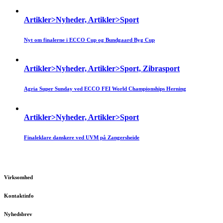
Artikler>Nyheder, Artikler>Sport
Nyt om finalerne i ECCO Cup og Bundgaard Byg Cup
Artikler>Nyheder, Artikler>Sport, Zibrasport
Agria Super Sunday ved ECCO FEI World Championships Herning
Artikler>Nyheder, Artikler>Sport
Finaleklare danskere ved UVM på Zangersheide
Virksomhed
Kontaktinfo
Nyhedsbrev