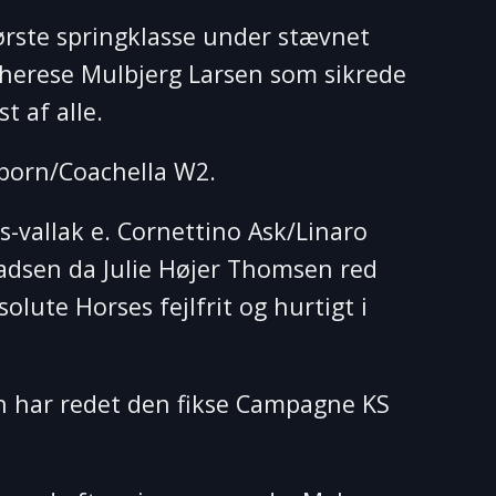
ørste springklasse under stævnet
u Therese Mulbjerg Larsen som sikrede
t af alle.
mborn/Coachella W2.
-vallak e. Cornettino Ask/Linaro
ladsen da Julie Højer Thomsen red
ute Horses fejlfrit og hurtigt i
un har redet den fikse Campagne KS