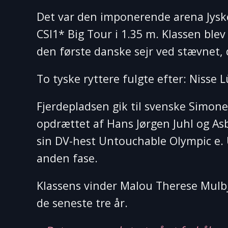
Det var den imponerende arena Jyske
CSI1* Big Tour i 1.35 m. Klassen ble
den første danske sejr ved stævnet, 
To tyske ryttere fulgte efter: Niss
Fjerdepladsen gik til svenske Simon
opdrættet af Hans Jørgen Juhl og Asb
sin DV-hest Untouchable Olympic e. 
anden fase.
Klassens vinder Malou Therese Mulbj
de seneste tre år.