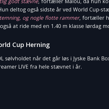
tlig godt stævne
, fortæller Malou, da hun k
. Hun deltog også sidste år ved World Cup-st
stemning, og nogle flotte rammer
, fortæller 
å også at ride med en 1.40 m klasse lørdag 
orld Cup Herning
L sølvholdet når det går løs i Jyske Bank B
eamer LIVE fra hele stævnet i år.