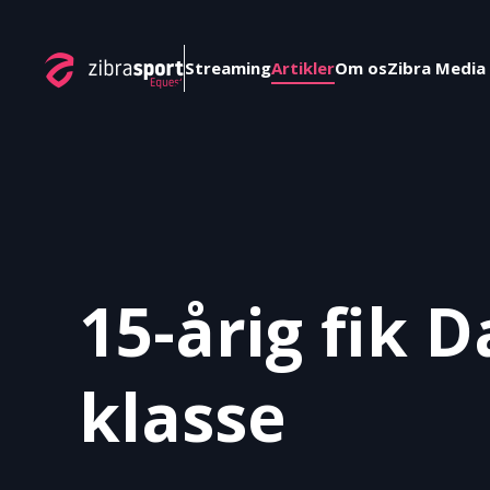
Skip to main content
Streaming
Artikler
Om os
Zibra Media
15-årig fik D
klasse