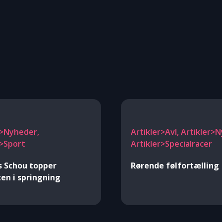
r>Nyheder,
Artikler>Avl, Artikler>
r>Sport
Artikler>Specialracer
 Schou topper
Rørende følfortælling
ten i springning