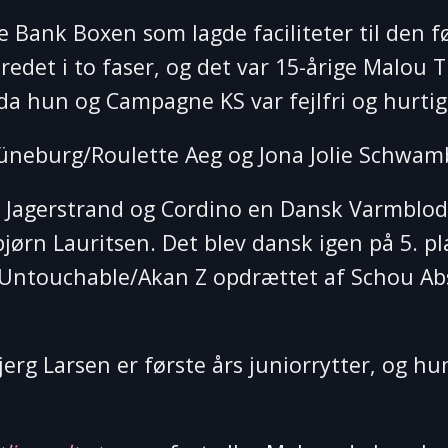
 Bank Boxen som lagde faciliteter til den f
v redet i to faser, og det var 15-årige Malo
da hun og Campagne KS var fejlfri og hurtigs
e Lüneburg/Roulette Aeg og Jona Jolie Schwa
e Jagerstrand og Cordino en Dansk Varmblods
jørn Lauritsen. Det blev dansk igen på 5. p
Untouchable/Akan Z opdrættet af Schou Absol
erg Larsen er første års juniorrytter, og h