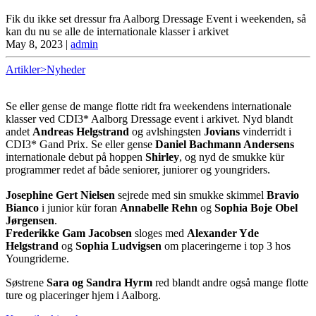
Fik du ikke set dressur fra Aalborg Dressage Event i weekenden, så
kan du nu se alle de internationale klasser i arkivet
May 8, 2023
|
admin
Artikler>Nyheder
Se eller gense de mange flotte ridt fra weekendens internationale
klasser ved CDI3* Aalborg Dressage event i arkivet. Nyd blandt
andet
Andreas Helgstrand
og avlshingsten
Jovians
vinderridt i
CDI3* Gand Prix. Se eller gense
Daniel Bachmann Andersens
internationale debut på hoppen
Shirley
, og nyd de smukke kür
programmer redet af både seniorer, juniorer og youngriders.
Josephine Gert Nielsen
sejrede med sin smukke skimmel
Bravio
Bianco
i junior kür foran
Annabelle Rehn
og
Sophia Boje Obel
Jørgensen
.
Frederikke Gam Jacobsen
sloges med
Alexander Yde
Helgstrand
og
Sophia Ludvigsen
om placeringerne i top 3 hos
Youngriderne.
Søstrene
Sara og Sandra Hyrm
red blandt andre også mange flotte
ture og placeringer hjem i Aalborg.