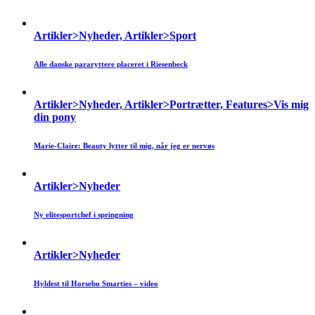
Artikler>Nyheder, Artikler>Sport
Alle danske pararyttere placeret i Riesenbeck
Artikler>Nyheder, Artikler>Portrætter, Features>Vis mig
din pony
Marie-Claire: Beauty lytter til mig, når jeg er nervøs
Artikler>Nyheder
Ny elitesportchef i springning
Artikler>Nyheder
Hyldest til Horsebo Smarties – video