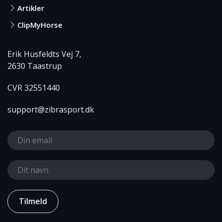
Artikler
ClipMyHorse
Erik Husfeldts Vej 7,
2630 Taastrup
CVR 32551440
support@zibrasport.dk
Tilmeld