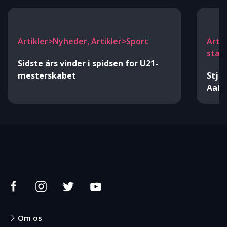
Artikler>Nyheder, Artikler>Sport
Arti
stæv
Sidste års vinder i spidsen for U21-
mesterskabet
Stje
Aalb
Om os