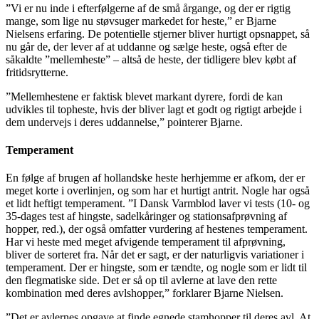
”Vi er nu inde i efterfølgerne af de små årgange, og der er rigtig
mange, som lige nu støvsuger markedet for heste,” er Bjarne
Nielsens erfaring. De potentielle stjerner bliver hurtigt opsnappet, så
nu går de, der lever af at uddanne og sælge heste, også efter de
såkaldte ”mellemheste” – altså de heste, der tidligere blev købt af
fritidsrytterne.
”Mellemhestene er faktisk blevet markant dyrere, fordi de kan
udvikles til topheste, hvis der bliver lagt et godt og rigtigt arbejde i
dem undervejs i deres uddannelse,” pointerer Bjarne.
Temperament
En følge af brugen af hollandske heste herhjemme er afkom, der er
meget korte i overlinjen, og som har et hurtigt antrit. Nogle har også
et lidt heftigt temperament. ”I Dansk Varmblod laver vi tests (10- og
35-dages test af hingste, sadelkåringer og stationsafprøvning af
hopper, red.), der også omfatter vurdering af hestenes temperament.
Har vi heste med meget afvigende temperament til afprøvning,
bliver de sorteret fra. Når det er sagt, er der naturligvis variationer i
temperament. Der er hingste, som er tændte, og nogle som er lidt til
den flegmatiske side. Det er så op til avlerne at lave den rette
kombination med deres avlshopper,” forklarer Bjarne Nielsen.
”Det er avlernes opgave at finde egnede stamhopper til deres avl. At