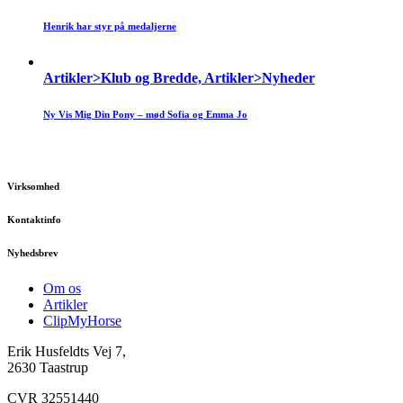
Henrik har styr på medaljerne
Artikler>Klub og Bredde, Artikler>Nyheder
Ny Vis Mig Din Pony – mød Sofia og Emma Jo
Virksomhed
Kontaktinfo
Nyhedsbrev
Om os
Artikler
ClipMyHorse
Erik Husfeldts Vej 7,
2630 Taastrup
CVR 32551440