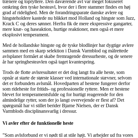
trænere og topryttere. Den daværende avl var meget fokuseret
omkring den tyske hesteavl, hvor der i flere stammer findes en høj
grad af ridelighed. Men de forandringsparate danske avlere og
hingsteholdere kastede nu blikket mod Holland og hingste som Jazz,
Krack C og deres sønner. Herfra fik de mere ekspressive gangarter,
mere knæ- og haseaktion, hurtige reaktioner, men også et mere
eksplosivt temperament.
Med de hollandske hingste og de tyske blodlinjer har dygtige avlere
sammen med en skarp selektion i Dansk Varmblod og målrettede
avlsplaner formået at skabe fremragende dressurheste, og de senere
år har springhesteavlen også taget kvantespring.
Trods de flotte avlsresultater er det dog langt fra alle heste, som
opnår at starte de største klasser ved internationale stævner, selvom
det er forbundets avlsmål. Hovedparten af hestene fungerer derfor
som rideheste for fritids- og professionelle ryttere. Men er hestene
blevet for temperamentsfulde og for hurtigt reagerende for den
almindelige rytter, som der jo langt overvejende er flest af? Det
spørgsmål har vi stillet berider Bjarne Nielsen, der er Dansk
Varmblods disciplinansvarlig i dressur.
Vi avler efter de funktionelle heste
”Som avlsforbund er vi nødt til at stile højt. Vi arbejder ud fra vores