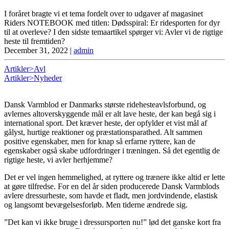
I foråret bragte vi et tema fordelt over to udgaver af magasinet
Riders NOTEBOOK med titlen: Dødsspiral: Er ridesporten for dyr
til at overleve? I den sidste temaartikel spørger vi: Avler vi de rigtige
heste til fremtiden?
December 31, 2022
|
admin
Artikler>Avl
Artikler>Nyheder
Dansk Varmblod er Danmarks største ridehesteavlsforbund, og
avlernes altoverskyggende mål er alt lave heste, der kan begå sig i
international sport. Det kræver heste, der opfylder et vist mål af
gålyst, hurtige reaktioner og præstationsparathed. Alt sammen
positive egenskaber, men for knap så erfarne ryttere, kan de
egenskaber også skabe udfordringer i træningen. Så det egentlig de
rigtige heste, vi avler herhjemme?
Det er vel ingen hemmelighed, at ryttere og trænere ikke altid er lette
at gøre tilfredse. For en del år siden producerede Dansk Varmblods
avlere dressurheste, som havde et fladt, men jordvindende, elastisk
og langsomt bevægelsesforløb. Men tiderne ændrede sig.
”Det kan vi ikke bruge i dressursporten nu!” lød det ganske kort fra