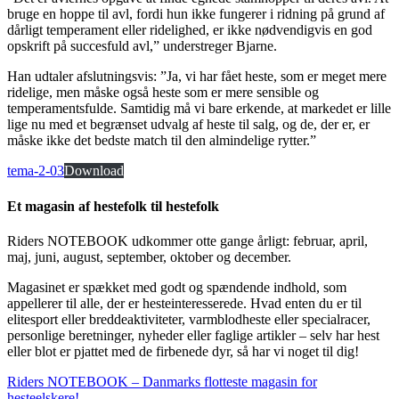
bruge en hoppe til avl, fordi hun ikke fungerer i ridning på grund af
dårligt temperament eller ridelighed, er ikke nødvendigvis en god
opskrift på succesfuld avl,” understreger Bjarne.
Han udtaler afslutningsvis: ”Ja, vi har fået heste, som er meget mere
ridelige, men måske også heste som er mere sensible og
temperamentsfulde. Samtidig må vi bare erkende, at markedet er lille
lige nu med et begrænset udvalg af heste til salg, og de, der er, er
måske ikke det bedste match til den almindelige rytter.”
tema-2-03
Download
Et magasin af hestefolk til hestefolk
Riders NOTEBOOK udkommer otte gange årligt: februar, april,
maj, juni, august, september, oktober og december.
Magasinet er spækket med godt og spændende indhold, som
appellerer til alle, der er hesteinteresserede. Hvad enten du er til
elitesport eller breddeaktiviteter, varmblodheste eller specialracer,
personlige beretninger, nyheder eller faglige artikler – selv har hest
eller blot er pjattet med de firbenede dyr, så har vi noget til dig!
Riders NOTEBOOK – Danmarks flotteste magasin for
hesteelskere!