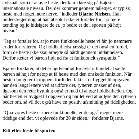
avlsmål, som er at avle heste, der kan klare sig på højeste
internationale niveau. De, der kommer gennem nåleøjet, er typisk
heste med noget mere nerve,” indleder
Bjarne Nielsen
. Han
understreger dog, at han absolut ikke er fortaler for; ’jo mere
tænding og jo hidsigere de er, jo bedre er de i sporten på højt
niveau’.
”Jeg er fortaler for, at jo mere funktionelle heste vi får, jo nemmere
er det for rytteren. Og holdbarhedsmæssigt er det også en fordel,
fordi de heste ikke skal arbejde så hårdt gennem uddannelsen.
Derfor sætter vi barren højt ud fra et funktionelt synspunkt.”
Bjarne forklarer, at det er nødvendigt for avlsforbundet at sætte
barren så højt for netop at få heste med den ønskede funktion. Når
hesten fungerer i kroppen, fordi den faktisk er bygget til opgaven,
har den langt lettere ved at udføre det, rytteren ønsker af den,
ligesom den rette bygning også er med til at øge holdbarheden. Og
når hesten er bygget til opgaven og har let ved at udføre det, rytteren
beder om, så vil det også have en positiv afsmitning på rideligheden.
”Qua vores heste er mere funktionelle, er de også meget mere
ridelige end det, vi oplevede for 20 år siden,” forklarer Bjarne.
Rift efter heste til sporten