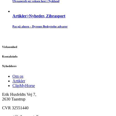
Ulveangreb på voksen hest i Tyskland
Artikler>Nyheder, Zibrasport
Pas på ahorn – Dyrenes Beskyttelse advarer
Virksomhed
Kontaktinfo
Nyhedsbrev
Om os
Artikler
ClipMyHorse
Erik Husfeldts Vej 7,
2630 Taastrup
CVR 32551440