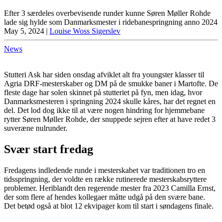
Efter 3 særdeles overbevisende runder kunne Søren Møller Rohde
lade sig hylde som Danmarksmester i ridebanespringning anno 2024
May 5, 2024
|
Louise Woss Sigerslev
News
Stutteri Ask har siden onsdag afviklet alt fra youngster klasser til
Agria DRF-mesterskaber og DM på de smukke baner i Martofte. De
fleste dage har solen skinnet på stutteriet på fyn, men idag, hvor
Danmarksmesteren i springning 2024 skulle kåres, har det regnet en
del. Det lod dog ikke til at være nogen hindring for hjemmebane
rytter Søren Møller Rohde, der snuppede sejren efter at have redet 3
suveræne nulrunder.
Svær start fredag
Fredagens indledende runde i mesterskabet var traditionen tro en
tidsspringning, der voldte en række rutinerede mesterskabsryttere
problemer. Heriblandt den regerende mester fra 2023 Camilla Ernst,
der som flere af hendes kollegaer måtte udgå på den svære bane.
Det betød også at blot 12 ekvipager kom til start i søndagens finale.