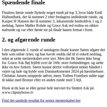
Spændende finale
Finalens første runde flyttede noget rundt på top 3, hvor både Emil
Hallundbæk, der lå nummer 2 efter fredagens indledende runde, og
Kasper H Hansen der lå nummer 3, inkasserede henholdvis 1 og 2
nedslag. Søren Møller Rohde og Grace Ask red endnu en sikker
nulrunde og var efter første tur på finale banen fortsat i front.
2. og afgørende runde
I den afgørende 2. runde af søndagens finale kunne Søren afgøre det
hele som sidste rytter, og han havde endda råd til et enkelt nedslag,
uden at sætte mesterskabet over styr. Men det fik Søren ikke brug
for. Grace Ask fløj fejlfrit over de 160c store forhindringer, og sætte
ikke en hov forkert. Søren kunne derfor velfortjent række hånden i
vejret og lade sig hylde som Danmarksmester 2024 på hjemmebane.
Christian Jansen snuppede sølvet, mens Torben Frandsen måtte tage
til takke med Bronze efter en anden runde med 5 fejl.
Husk at du kan se eller gense hele stævnet fra Stutteri Ask på
www.clipmyhorse.tv
Find det samlede resultat for senior mesterskabet her