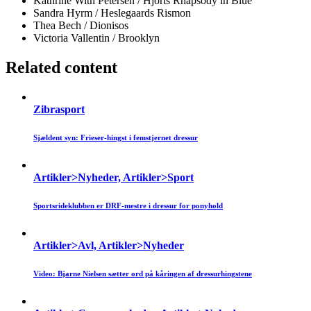
Kathrine With Petersen / Hjorts Rhapsody in Blue
Sandra Hyrm / Heslegaards Rismon
Thea Bech / Dionisos
Victoria Vallentin / Brooklyn
Related content
Zibrasport
Sjældent syn: Frieser-hingst i femstjernet dressur
Artikler>Nyheder, Artikler>Sport
Sportsrideklubben er DRF-mestre i dressur for ponyhold
Artikler>Avl, Artikler>Nyheder
Video: Bjarne Nielsen sætter ord på kåringen af dressurhingstene