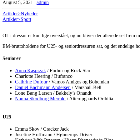
August 5, 2021
|
admin
Artikler>Nyheder
Artikler>Sport
OL i dressur er kun lige overstået, og nu bliver der allerede set frem
EM-bruttoholdene for U25- og seniordressuren sat, og det endelige ho
Seniorer
Anna Kasprzak
/ Furhur og Rock Star
Charlotte Heering / Bufranco
Cathrine Dufour
/ Vamos Amigos og Bohemian
Daniel Bachmann Andersen
/ Marshall-Bell
Lone Bang Larsen / Bakkely’s Onandt
Nanna Skodborg Merrald
/ Atterupgaards Orthilia
U25
Emma Skov / Cracker Jack
Josefine Hoffmann / Hønnerups Driver