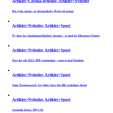
Artikler>Corona-nyheder, Artikler>Nyheder
Det tyske spring- og dressurderby flyttes til august
Artikler>Nyheder, Artikler>Sport
Ny dato for championatsfinalen i dressur – se med på Zibrasport Equest
Artikler>Nyheder, Artikler>Sport
Året der gik 2022: DM i springning – gensyn med Gladiola
Artikler>Nyheder, Artikler>Sport
Anne Troensegaard: Jeg elsker bare den lille trakehner-dreng
Artikler>Nyheder, Artikler>Sport
Japanske læger: Aflys OL