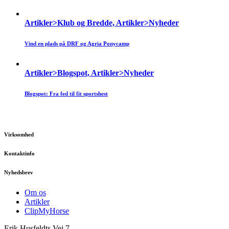
Artikler>Klub og Bredde, Artikler>Nyheder
Vind en plads på DRF og Agria Ponycamp
Artikler>Blogspot, Artikler>Nyheder
Blogspot: Fra fed til fit sportshest
Virksomhed
Kontaktinfo
Nyhedsbrev
Om os
Artikler
ClipMyHorse
Erik Husfeldts Vej 7,