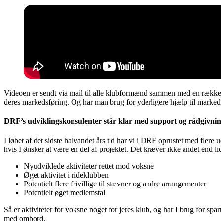
Videoen er sendt via mail til alle klubformænd sammen med en række fors
deres markedsføring. Og har man brug for yderligere hjælp til markeds
DRF’s udviklingskonsulenter står klar med support og rådgivni
I løbet af det sidste halvandet års tid har vi i DRF oprustet med flere 
hvis I ønsker at være en del af projektet. Det kræver ikke andet end lidt
Nyudviklede aktiviteter rettet mod voksne
Øget aktivitet i rideklubben
Potentielt flere frivillige til stævner og andre arrangementer
Potentielt øget medlemstal
Så er aktiviteter for voksne noget for jeres klub, og har I brug for spar
med ombord.