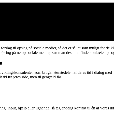
lag til opslag på sociale medier, så det er så let som muligt for de klu
føring på netop sociale medier, kan man desuden finde konkrete tips og
ng
udviklingskonsulenter, som bruger størstedelen af deres tid i dialog med- 
 tid fra jeres side, men til gengæld får
ring, input, hjælp eller lignende, så tag endelig kontakt til én af vores ud