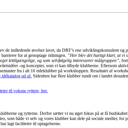
er blev de indledende øvelser lavet, da DRF’s ene udviklingskonsulent o
 barrierer for at genoptage ridningen.
”Her blev det hurtigt klart, at vi 
r meget lettilgængelige, og som selvfølgelig interesserer målgruppen”
, for
etsidéer -og koncepter, som vi kan tilbyde klubberne. Eftersom aktivitet
æsentanter fra i alt 10 rideklubber på workshoppen. Resultatet af work
e idékatalog ud af.
Sidenhen har flere klubber rundt om i landet desuden f
ter til voksne ryttere, her.
or klubberne og rytterne. Derfor sætter vi nu øget fokus på at få budskabe
ideo, som både vi selv og vores klubber kan dele på sociale medier, for 
r lagt faciliteter til optagelserne.