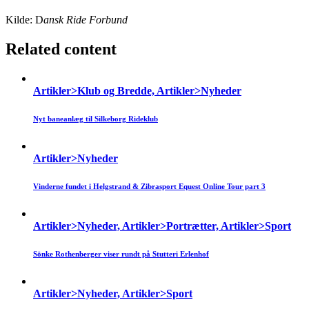
Kilde: D
ansk Ride Forbund
Related content
Artikler>Klub og Bredde, Artikler>Nyheder
Nyt baneanlæg til Silkeborg Rideklub
Artikler>Nyheder
Vinderne fundet i Helgstrand & Zibrasport Equest Online Tour part 3
Artikler>Nyheder, Artikler>Portrætter, Artikler>Sport
Sönke Rothenberger viser rundt på Stutteri Erlenhof
Artikler>Nyheder, Artikler>Sport