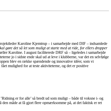
g projektleder Karoline Kjemtrup – i samarbejde med DIF – indsamlede
skal gøre det så let som muligt at starte med at ride, for ellers dropper
tæller Karoline. I august faciliterede DRF så – ligeledes i samarbejde
erne jo i sidste ende skal ud at leve i klubberne, var det en selvfølge
shoppen blev en række spændende og innovative idéer, som vi
ået mulighed for at teste aktiviteterne, og det er positive
t ’Ridning er for alle’ så bredt ud som muligt – både til voksne i- og
på den måde at få gjort flere opmærksomme på, at det faktisk er ret