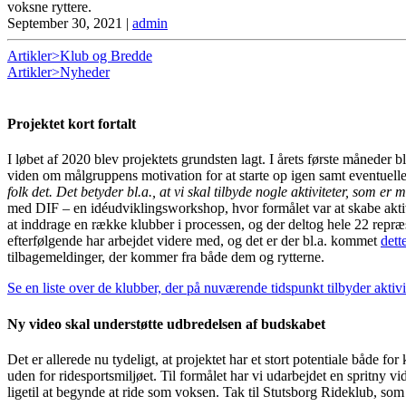
voksne ryttere.
September 30, 2021
|
admin
Artikler>Klub og Bredde
Artikler>Nyheder
Projektet kort fortalt
I løbet af 2020 blev projektets grundsten lagt. I årets første måned
viden om målgruppens motivation for at starte op igen samt eventuelle
folk det. Det betyder bl.a., at vi skal tilbyde nogle aktiviteter, som e
med DIF – en idéudviklingsworkshop, hvor formålet var at skabe aktivit
at inddrage en række klubber i processen, og der deltog hele 22 repr
efterfølgende har arbejdet videre med, og det er der bl.a. kommet
dett
tilbagemeldinger, der kommer fra både dem og rytterne.
Se en liste over de klubber, der på nuværende tidspunkt tilbyder aktivite
Ny video skal understøtte udbredelsen af budskabet
Det er allerede nu tydeligt, at projektet har et stort potentiale både f
uden for ridesportsmiljøet. Til formålet har vi udarbejdet en spritny v
ligetil at begynde at ride som voksen. Tak til Stutsborg Rideklub, som ha