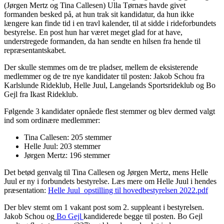
(Jørgen Mertz og Tina Callesen) Ulla Tørnæs havde givet
formanden besked på, at hun trak sit kandidatur, da hun ikke
længere kan finde tid i en travl kalender, til at sidde i rideforbundets
bestyrelse. En post hun har været meget glad for at have,
understregede formanden, da han sendte en hilsen fra hende til
repræsentantskabet.
Der skulle stemmes om de tre pladser, mellem de eksisterende
medlemmer og de tre nye kandidater til posten: Jakob Schou fra
Karlslunde Rideklub, Helle Juul, Langelands Sportsrideklub og Bo
Gejl fra Ikast Rideklub.
Følgende 3 kandidater opnåede flest stemmer og blev dermed valgt
ind som ordinære medlemmer:
Tina Callesen: 205 stemmer
Helle Juul: 203 stemmer
Jørgen Mertz: 196 stemmer
Det betød genvalg til Tina Callesen og Jørgen Mertz, mens Helle
Juul er ny i forbundets bestyrelse. Læs mere om Helle Juul i hendes
præsentation:
Helle Juul_opstilling til hovedbestyrelsen 2022.pdf
Der blev stemt om 1 vakant post som 2. suppleant i bestyrelsen.
Jakob Schou og
Bo Gejl
kandiderede begge til posten. Bo Gejl