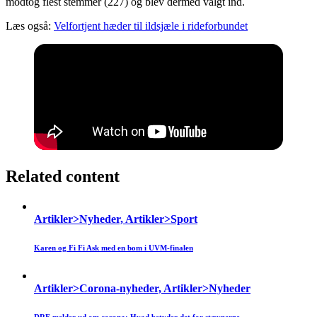
modtog flest stemmer (227) og blev dermed valgt ind.
Læs også:
Velfortjent hæder til ildsjæle i rideforbundet
Related content
Artikler>Nyheder, Artikler>Sport
Karen og Fi Fi Ask med en bom i UVM-finalen
Artikler>Corona-nyheder, Artikler>Nyheder