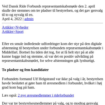
Ved Dansk Ride Forbunds repræsentantskabsmøde den 2. april
skulle der stemmes om tre pladser til bestyrelsen, og det gav genvalg
til to og nyvalg til en.
April 4, 2022
|
admin
Artikler>Nyheder
Artikler>Sport
Efter en smule indledende udfordringer kom der styr på den digitale
afstemning til bestyrelsen under forbundets repræsentantskabsmøde i
Middelfart. Bortset fra tiden det tog, for at få helt styr på at alle
kunne logge ind og stemme, så var det en positiv udvikling på
repræsentantskabsmødet, for selve afstemningen gik lynhurtigt.
To pladser og fem kandidater
Forbundets formand Ulf Helgstrand var ikke på valg i år, bestyrelsen
havde besluttet at gøre ham til æresmedlem i forbundet, hvilket i høj
grad kom bag på ham.
Læs også:
2 nye æresmedlemmer i rideforbundet
Der var tre bestyrelsesmedlemmer på valg, og to modtog genvalg