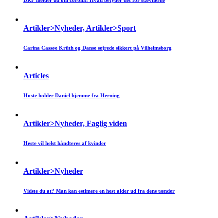
DRF melder ud om corona: Hvad betyder det for stævnerne
Artikler>Nyheder, Artikler>Sport
Carina Cassøe Krüth og Danse sejrede sikkert på Vilhelmsborg
Articles
Hoste holder Daniel hjemme fra Herning
Artikler>Nyheder, Faglig viden
Heste vil helst håndteres af kvinder
Artikler>Nyheder
Vidste du at? Man kan estimere en hest alder ud fra dens tænder