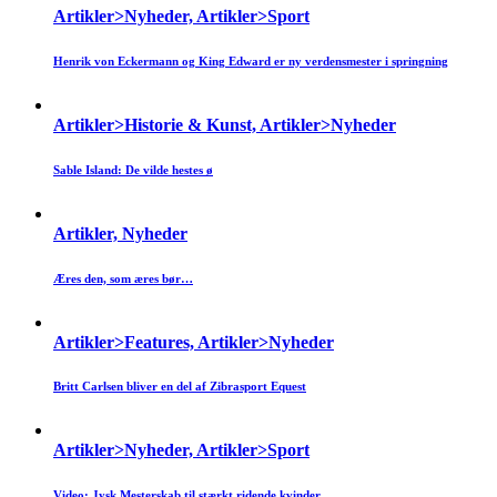
Artikler>Nyheder, Artikler>Sport
Henrik von Eckermann og King Edward er ny verdensmester i springning
Artikler>Historie & Kunst, Artikler>Nyheder
Sable Island: De vilde hestes ø
Artikler, Nyheder
Æres den, som æres bør…
Artikler>Features, Artikler>Nyheder
Britt Carlsen bliver en del af Zibrasport Equest
Artikler>Nyheder, Artikler>Sport
Video: Jysk Mesterskab til stærkt ridende kvinder