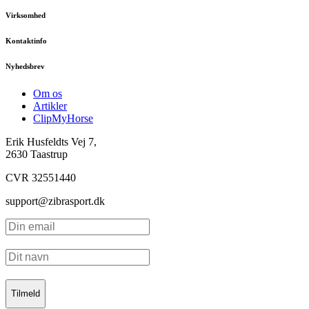
Virksomhed
Kontaktinfo
Nyhedsbrev
Om os
Artikler
ClipMyHorse
Erik Husfeldts Vej 7,
2630 Taastrup
CVR 32551440
support@zibrasport.dk
Tilmeld