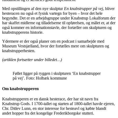
Med opstillingen af den nye skulptur
En knabstrupper på vej
, bliver
hesteracen nu også et fysisk vartegn for byen – hvor det hele
begyndte. Det er en arbejdsgruppe under Knabstrup Lokalforum der
har skaffet midlerne og tilladelserne til opførelsen, og målet er, at der
også kommer en informationstavle, der fortæller om skulpturen og
knabstrupperens historie.
Ydermere er der også planer om en podcast i samarbejde med
Museum Vestsjælland, hvor der fortælles mere om skulpturen og
knabstrupperhesten.
(artiklen fortsætter under billedet…)
Føllet ligger på ryggen i skulpturen ‘En knabstrupper
på vej’. Foto: Holbæk kommune
Om knabstrupperen
Knabstrupperen er en dansk hesterace, der har sit navn fra
Knabstrup Gods. I 1700-tallet og starten af 1800-tallet havde ejeren,
Chr. Ditlev Lunn, en stor interesse for hesteavl og købte blandt
andet hopper fra det kongelige Frederikborgske stutteri.