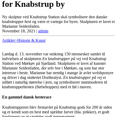
for Knabstrup by
Ny skulptur ved Knabstrup Station skal symbolisere den danske
knabstrupper hest og være et vartegn for byen. Skulpturen er lavet er
Marianne Seidenfaden.
November 18, 2021
|
admin
Artikler>Historie & Kunst
Lørdag d. 13. november var omkring 150 mennesker samlet til
indvielsen af skulpturen
En knabstrupper på vej
ved Knabstrup
Station ved Mørkøv på Sjælland. Skulpturen er lavet af kunster
Marianne Seidenfaden, der selv bor i Mørkøv, og som har stor
interesse i heste. Marianne har nemlig i mange år avlet welshponyer
og driver i dag stutteriet Dorthealyst.
En knabstrupper på vej
er
udført i naturlig størrelse i jern, og symboliserer stammoderen til
knabstrupperhesten (flæbehoppen) med et føl i maven.
En gammel dansk hesterace
Knabstrupperen blev fremavlet på Knabstrup gods for 200 år siden
og er kendt som en hest med sjældne farver (bla. prikker), et godt
fundament og et særdeles godt temperament.