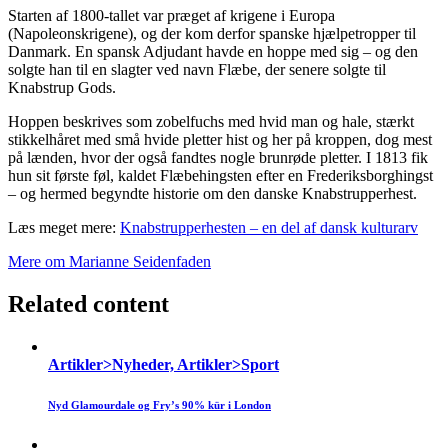
Starten af 1800-tallet var præget af krigene i Europa
(Napoleonskrigene), og der kom derfor spanske hjælpetropper til
Danmark. En spansk Adjudant havde en hoppe med sig – og den
solgte han til en slagter ved navn Flæbe, der senere solgte til
Knabstrup Gods.
Hoppen beskrives som zobelfuchs med hvid man og hale, stærkt
stikkelhåret med små hvide pletter hist og her på kroppen, dog mest
på lænden, hvor der også fandtes nogle brunrøde pletter. I 1813 fik
hun sit første føl, kaldet Flæbehingsten efter en Frederiksborghingst
– og hermed begyndte historie om den danske Knabstrupperhest.
Læs meget mere:
Knabstrupperhesten – en del af dansk kulturarv
Mere om Marianne Seidenfaden
Related content
Artikler>Nyheder, Artikler>Sport
Nyd Glamourdale og Fry’s 90% kür i London