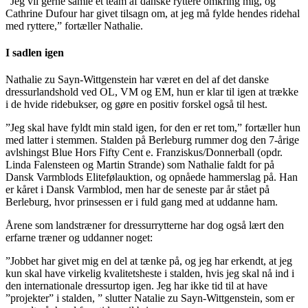
”Jeg vil gerne samle et team af danske ryttere omkring mig, og
Cathrine Dufour har givet tilsagn om, at jeg må fylde hendes ridehal
med ryttere,” fortæller Nathalie.
I sadlen igen
Nathalie zu Sayn-Wittgenstein har været en del af det danske
dressurlandshold ved OL, VM og EM, hun er klar til igen at trække
i de hvide ridebukser, og gøre en positiv forskel også til hest.
”Jeg skal have fyldt min stald igen, for den er ret tom,” fortæller hun
med latter i stemmen. Stalden på Berleburg rummer dog den 7-årige
avlshingst Blue Hors Fifty Cent e. Franziskus/Donnerball (opdr.
Linda Falensteen og Martin Strande) som Nathalie faldt for på
Dansk Varmblods Elitefølauktion, og opnåede hammerslag på. Han
er kåret i Dansk Varmblod, men har de seneste par år stået på
Berleburg, hvor prinsessen er i fuld gang med at uddanne ham.
Årene som landstræner for dressurrytterne har dog også lært den
erfarne træner og uddanner noget:
”Jobbet har givet mig en del at tænke på, og jeg har erkendt, at jeg
kun skal have virkelig kvalitetsheste i stalden, hvis jeg skal nå ind i
den internationale dressurtop igen. Jeg har ikke tid til at have
”projekter” i stalden, ” slutter Natalie zu Sayn-Wittgenstein, som er