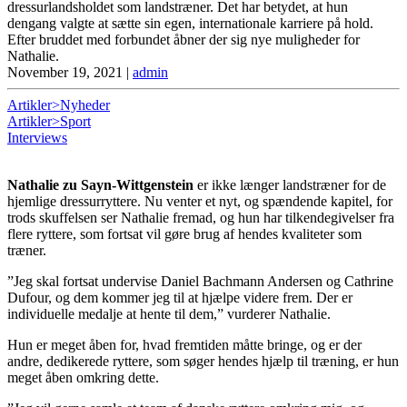
dressurlandsholdet som landstræner. Det har betydet, at hun
dengang valgte at sætte sin egen, internationale karriere på hold.
Efter bruddet med forbundet åbner der sig nye muligheder for
Nathalie.
November 19, 2021
|
admin
Artikler>Nyheder
Artikler>Sport
Interviews
Nathalie zu Sayn-Wittgenstein
er ikke længer landstræner for de
hjemlige dressurryttere. Nu venter et nyt, og spændende kapitel, for
trods skuffelsen ser Nathalie fremad, og hun har tilkendegivelser fra
flere ryttere, som fortsat vil gøre brug af hendes kvaliteter som
træner.
”Jeg skal fortsat undervise Daniel Bachmann Andersen og Cathrine
Dufour, og dem kommer jeg til at hjælpe videre frem. Der er
individuelle medalje at hente til dem,” vurderer Nathalie.
Hun er meget åben for, hvad fremtiden måtte bringe, og er der
andre, dedikerede ryttere, som søger hendes hjælp til træning, er hun
meget åben omkring dette.