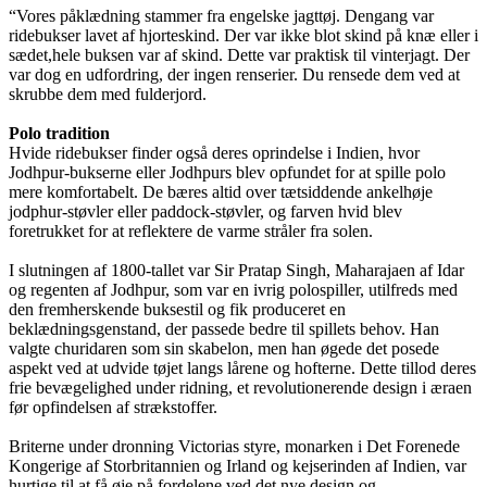
“Vores påklædning stammer fra engelske jagttøj. Dengang var
ridebukser lavet af hjorteskind. Der var ikke blot skind på knæ eller i
sædet,hele buksen var af skind. Dette var praktisk til vinterjagt. Der
var dog en udfordring, der ingen renserier. Du rensede dem ved at
skrubbe dem med fulderjord.
Polo tradition
Hvide ridebukser finder også deres oprindelse i Indien, hvor
Jodhpur-bukserne eller Jodhpurs blev opfundet for at spille polo
mere komfortabelt. De bæres altid over tætsiddende ankelhøje
jodphur-støvler eller paddock-støvler, og farven hvid blev
foretrukket for at reflektere de varme stråler fra solen.
I slutningen af ​​1800-tallet var Sir Pratap Singh, Maharajaen af ​​Idar
og regenten af ​​Jodhpur, som var en ivrig polospiller, utilfreds med
den fremherskende buksestil og fik produceret en
beklædningsgenstand, der passede bedre til spillets behov. Han
valgte churidaren som sin skabelon, men han øgede det posede
aspekt ved at udvide tøjet langs lårene og hofterne. Dette tillod deres
frie bevægelighed under ridning, et revolutionerende design i æraen
før opfindelsen af ​​strækstoffer.
Briterne under dronning Victorias styre, monarken i Det Forenede
Kongerige af Storbritannien og Irland og kejserinden af ​​Indien, var
hurtige til at få øje på fordelene ved det nye design og