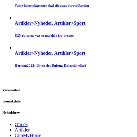
Tyske hingstekåringer skal tilpasses dyrevelfærden
Artikler>Nyheder, Artikler>Sport
U25-rytterne var et mulehår fra bronze
Artikler>Nyheder, Artikler>Sport
Herning2022: Bliver det Dufour, Dujardin eller?
Virksomhed
Kontaktinfo
Nyhedsbrev
Om os
Artikler
ClipMyHorse