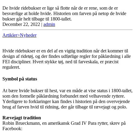
De hvide ridebukser er lige så flotte når de er rene, som de er
besværlige at holde hvide. Historien om farven på netop de hvide
bukser går helt tilbage til 1800-tallet.
December 22, 2022
|
admin
Artikler>Nyheder
Hvide ridebukser er en del af en vigtig tradition når det kommer til
design af ridetøj, og der findes udførlige regler for påklædning i alle
FEI discipliner. Hvert stykke tøj, ned til farveskala, er præcist
reguleret.
Symbol på status
At bære hvide bukser til hest, var en måde at vise status i 1800-tallet,
som den formelle påklædning forbundet med velhavende ryttere.
Yderligere to forklaringer kan findes i historien på den overvejende
brug af farven hvid til ridning, der går tilbage til rævejagt og polo.
Rævejagt tradition
Robin Brueckmann, en amerikansk Grad IV Para rytter, skrev på
Facebook: