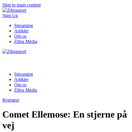
Skip to main content
Sign Up
Streaming
Artikler
Om os
Zibra Media
Streaming
Artikler
Om os
Zibra Media
Registrer
Comet Ellemose: En stjerne på
vej