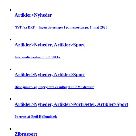
Artikler>Nyheder
NYT fra DRF – Ingen doteringer i ponysporten pr. 1. maj 2023
Artikler>Nyheder, Artikler>Sport
Intermediaire-hest for 7.000 kr.
Artikler>Nyheder, Artikler>Sport
Disse junior- og ungryttere er udtaget til EM i dressur
Artikler>Nyheder, Artikler>Portrætter, Artikler>Sport
Portræt af Emil Hallundbæk
Zibrasport