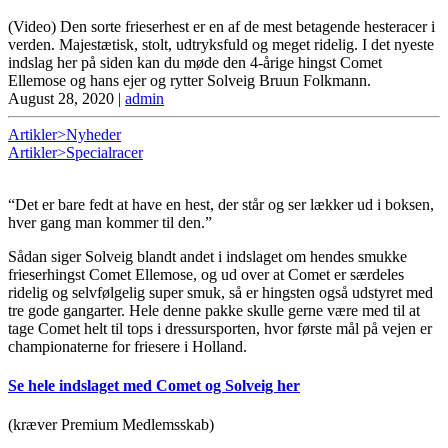
(Video) Den sorte frieserhest er en af de mest betagende hesteracer i
verden. Majestætisk, stolt, udtryksfuld og meget ridelig. I det nyeste
indslag her på siden kan du møde den 4-årige hingst Comet
Ellemose og hans ejer og rytter Solveig Bruun Folkmann.
August 28, 2020
|
admin
Artikler>Nyheder
Artikler>Specialracer
“Det er bare fedt at have en hest, der står og ser lækker ud i boksen,
hver gang man kommer til den.”
Sådan siger Solveig blandt andet i indslaget om hendes smukke
frieserhingst Comet Ellemose, og ud over at Comet er særdeles
ridelig og selvfølgelig super smuk, så er hingsten også udstyret med
tre gode gangarter. Hele denne pakke skulle gerne være med til at
tage Comet helt til tops i dressursporten, hvor første mål på vejen er
championaterne for friesere i Holland.
Se hele indslaget med Comet og Solveig her
(kræver Premium Medlemsskab)