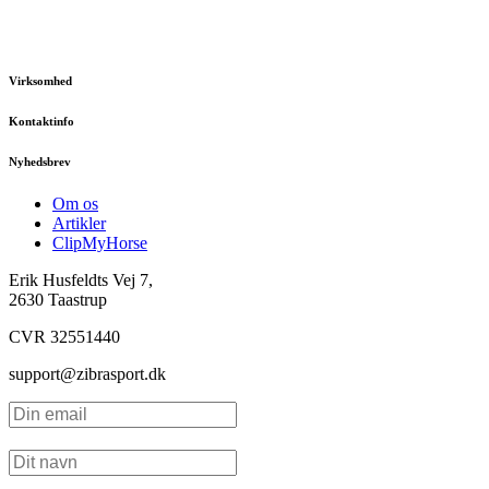
Virksomhed
Kontaktinfo
Nyhedsbrev
Om os
Artikler
ClipMyHorse
Erik Husfeldts Vej 7,
2630 Taastrup
CVR 32551440
support@zibrasport.dk