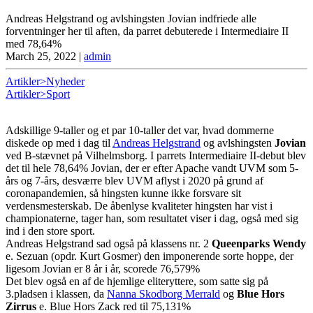
Andreas Helgstrand og avlshingsten Jovian indfriede alle
forventninger her til aften, da parret debuterede i Intermediaire II
med 78,64%
March 25, 2022
|
admin
Artikler>Nyheder
Artikler>Sport
Adskillige 9-taller og et par 10-taller det var, hvad dommerne
diskede op med i dag til
Andreas Helgstrand
og avlshingsten
Jovian
ved B-stævnet på Vilhelmsborg. I parrets Intermediaire II-debut blev
det til hele 78,64% Jovian, der er efter Apache vandt UVM som 5-
års og 7-års, desværre blev UVM aflyst i 2020 på grund af
coronapandemien, så hingsten kunne ikke forsvare sit
verdensmesterskab. De åbenlyse kvaliteter hingsten har vist i
championaterne, tager han, som resultatet viser i dag, også med sig
ind i den store sport.
Andreas Helgstrand sad også på klassens nr. 2
Queenparks Wendy
e. Sezuan (opdr. Kurt Gosmer) den imponerende sorte hoppe, der
ligesom Jovian er 8 år i år, scorede 76,579%
Det blev også en af de hjemlige eliteryttere, som satte sig på
3.pladsen i klassen, da
Nanna Skodborg Merrald
og
Blue
Hors
Zirrus
e. Blue Hors Zack red til 75,131%