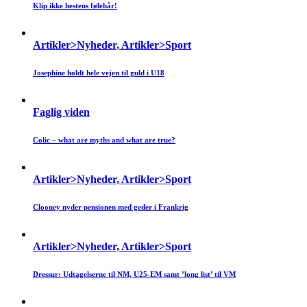
Klip ikke hestens følehår!
Artikler>Nyheder, Artikler>Sport
Josephine holdt hele vejen til guld i U18
Faglig viden
Colic – what are myths and what are true?
Artikler>Nyheder, Artikler>Sport
Clooney nyder pensionen med geder i Frankrig
Artikler>Nyheder, Artikler>Sport
Dressur: Udtagelserne til NM, U25-EM samt ’long list’ til VM