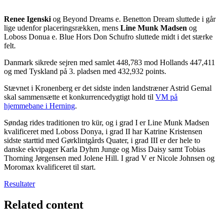
Renee Igenski
og Beyond Dreams e. Benetton Dream sluttede i går
lige udenfor placeringsrækken, mens
Line Munk Madsen
og
Loboss Donua e. Blue Hors Don Schufro sluttede midt i det stærke
felt.
Danmark sikrede sejren med samlet 448,783 mod Hollands 447,411
og med Tyskland på 3. pladsen med 432,932 points.
Stævnet i Kronenberg er det sidste inden landstræner Astrid Gemal
skal sammensætte et konkurrencedygtigt hold til
VM på
hjemmebane i Herning
.
Søndag rides traditionen tro kür, og i grad I er Line Munk Madsen
kvalificeret med Loboss Donya, i grad II har Katrine Kristensen
sidste starttid med Gørklintgårds Quater, i grad III er der hele to
danske ekvipager Karla Dyhm Junge og Miss Daisy samt Tobias
Thorning Jørgensen med Jolene Hill. I grad V er Nicole Johnsen og
Moromax kvalificeret til start.
Resultater
Related content