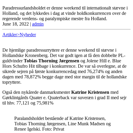
Paradressurlandsholdet er denne weekend til internationalt stævne i
Holland, og det lykkedes i dag at vinde holdkonkurrencen over de
regerende verdens- og paralympiske mestre fra Holland.
June 18, 2022
|
admin
Artikler>Nyheder
De hjemlige paradressurryttere er denne weekend til stævne i
Hollandske Kronenberg. Det var godt igen at få den dobbelte PL-
guldvinder
Tobias Thorning Jørgensen
og Jolene Hill e. Blue
Hors Schufro Hit tilbage i konkurrence. De var så overlegne, at de
sikrede sejren på første konkurrencedag med 76,274% og anden
dagen med 78,872% begge dage med stor margin til de hollandske
topryttere.
Også den nykårede danmarksmester
Katrine Kristensen
med
Gørklintgårds Quater e. Quaterback var suveræn i grad II med sejr
til hhv. 77,121 og 75,981%
Paralandsholdet bestående af Katrine Kristensen,
Tobias Thorning Jørgensen, Line Munk Madsen og
Renee Igelski. Foto: Privat