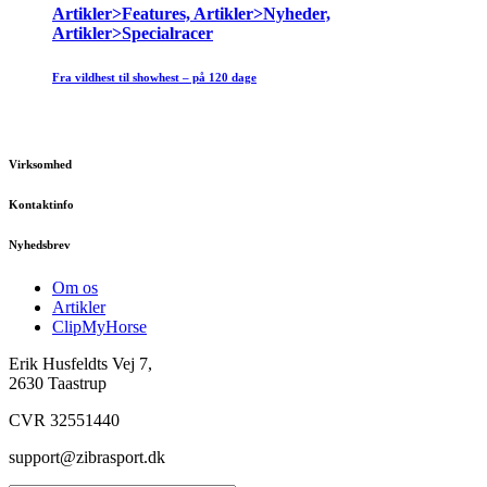
Artikler>Features, Artikler>Nyheder,
Artikler>Specialracer
Fra vildhest til showhest – på 120 dage
Virksomhed
Kontaktinfo
Nyhedsbrev
Om os
Artikler
ClipMyHorse
Erik Husfeldts Vej 7,
2630 Taastrup
CVR 32551440
support@zibrasport.dk