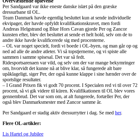
Overvældende oplevelse
Per Sandgaard var ikke eneste danske islæt på den græske
dressurbane til OL.
Team Danmark havde egentlig besluttet kun at sende individuelle
ekvipager, der havde opfyldt kvalifikationskravet, men fordi
Andreas Helgstrand og Blue Hors Cavan gjorde Per og Zancor
kunsten efter, blev det besluttet at sende et helt hold, selv om de to
andre ikke havde kvalificerede sig med procenterne.
– OL var noget specielt, fordi vi boede i OL-byen, og man går op og
ned ad alle de andre atleter. Vi så topstjernerne, og vi spiste alle
sammen i samme spisesal. Det var så fedt.
Ridesportsarenaen var vild, og selv om der var mange bekymringer
om, hvorvidt det kunne nå at blive klar, så fungerede alt bare
upåklageligt, siger Per, der også kunne klappe i sine hænder over de
sportslige resultater.
– I Grand Prixen fik vi godt 70 procent. I Specialen red vi til over 72
procent, så vi gik videre til küren. Kvalifikationen til OL blev vores
gennembrud. Det var som om, at alt fungerede, fortæller Per, der
også blev Danmarksmester med Zancor samme år.
Per Sandgaard er stadig aktiv dressurrytter i dag. Se med
her
.
Flere OL-artikler:
Lis Hartel og Jubilee