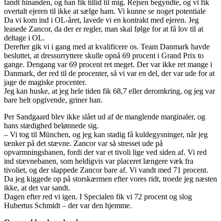
fandt hinanden, og han fik tillid til mig. Rejsen begyndte, og vi fik
overtalt ejeren til ikke at sælge ham. Vi kunne se noget potentiale
Da vi kom ind i OL-året, lavede vi en kontrakt med ejeren. Jeg
leasede Zancor, da der er regler, man skal følge for at få lov til at
deltage i OL.
Derefter gik vi i gang med at kvalificere os. Team Danmark havde
besluttet, at dressurryttere skulle opnå 69 procent i Grand Prix to
gange. Dengang var 69 procent ret meget. Der var ikke ret mange i
Danmark, der red til de procenter, så vi var en del, der var ude for at
jage de magiske procenter.
Jeg kan huske, at jeg hele tiden fik 68,7 eller deromkring, og jeg var
bare helt opgivende, griner han.
Per Sandgaard blev ikke slået ud af de manglende marginaler, og
hans stædighed belønnede sig.
– Vi tog til München, og jeg kan stadig få kuldegysninger, når jeg
tænker på det stævne. Zancor var så stresset ude på
opvarmningsbanen, fordi der var et tivoli lige ved siden af. Vi red
ind stævnebanen, som heldigvis var placeret længere væk fra
tivoliet, og der slappede Zancor bare af. Vi vandt med 71 procent.
Da jeg kiggede op på storskærmen efter vores ridt, troede jeg næsten
ikke, at det var sandt.
Dagen efter red vi igen. I Specialen fik vi 72 procent og slog
Hubertus Schmidt – der var den hjemme.