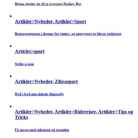
Betina glæder sig til at overtage Donkey Boy
Artikler>Nyheder, Artikler>Sport
Bruttogrupperne i dressur for junior- og ungryttere er blevet opdateret
Articles>sport
Strike a pose
Artikler>Nyheder, Zibrasport
Hvil i fred min elskede Shutterfly
Artikler>Nyheder, Artikler>Riderejser, Artikler>Tips og
Tricks
Få succes med rideturen på stranden