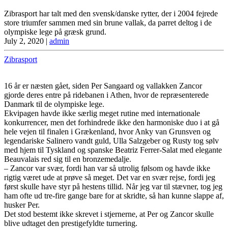
Zibrasport har talt med den svensk/danske rytter, der i 2004 fejrede
store triumfer sammen med sin brune vallak, da parret deltog i de
olympiske lege på græsk grund.
July 2, 2020
|
admin
Zibrasport
16 år er næsten gået, siden Per Sangaard og vallakken Zancor
gjorde deres entre på ridebanen i Athen, hvor de repræsenterede
Danmark til de olympiske lege.
Ekvipagen havde ikke særlig meget rutine med internationale
konkurrencer, men det forhindrede ikke den harmoniske duo i at gå
hele vejen til finalen i Grækenland, hvor Anky van Grunsven og
legendariske Salinero vandt guld, Ulla Salzgeber og Rusty tog sølv
med hjem til Tyskland og spanske Beatriz Ferrer-Salat med elegante
Beauvalais red sig til en bronzemedalje.
– Zancor var svær, fordi han var så utrolig følsom og havde ikke
rigtig været ude at prøve så meget. Det var en svær rejse, fordi jeg
først skulle have styr på hestens tillid. Når jeg var til stævner, tog jeg
ham ofte ud tre-fire gange bare for at skridte, så han kunne slappe af,
husker Per.
Det stod bestemt ikke skrevet i stjernerne, at Per og Zancor skulle
blive udtaget den prestigefyldte turnering.