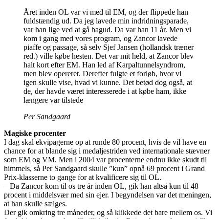
Året inden OL var vi med til EM, og der flippede han
fuldstændig ud. Da jeg lavede min indridningsparade,
var han lige ved at gå bagud. Da var han 11 år. Men vi
kom i gang med vores program, og Zancor lavede
piaffe og passage, så selv Sjef Jansen (hollandsk træner
red.) ville købe hesten. Det var mit held, at Zancor blev
halt kort efter EM. Han led af Karpaltunnelsyndrom,
men blev opereret. Derefter fulgte et forløb, hvor vi
igen skulle vise, hvad vi kunne. Det betød dog også, at
de, der havde været interesserede i at købe ham, ikke
længere var tilstede
Per Sandgaard
Magiske procenter
I dag skal ekvipagerne op at runde 80 procent, hvis de vil have en
chance for at blande sig i medaljestriden ved internationale stævner
som EM og VM. Men i 2004 var procenterne endnu ikke skudt til
himmels, så Per Sandgaard skulle ”kun” opnå 69 procent i Grand
Prix-klasserne to gange for at kvalificere sig til OL.
– Da Zancor kom til os tre år inden OL, gik han altså kun til 48
procent i middelsvær med sin ejer. I begyndelsen var det meningen,
at han skulle sælges.
Der gik omkring tre måneder, og så klikkede det bare mellem os. Vi