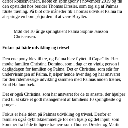
derfor konsekvensen, købte en springpony i november 2019 og fik
den opstaldet hos berider Thomas Dresler, som tog sig af Palmas
første træning. På blot otte måneder fik Thomas udviklet Palma fra
at springe en bom på jorden til at være B-rytter.
Mød det 10-årige springtalent Palma Sophie Jansson-
Christensen.
Fokus på både udvikling og trivsel
Den ene pony blev til tre, og Palma blev flyttet til CapaCity. Her
mødte familien Christina Domino, som i dag er en vigtig person i
dagligdagen for familien og Palma. Det er Christina, som står for
undervisningen af Palma, hjælper hende hver dag og har ansvaret
for den ridemæssige udvikling sammen med Palmas anden træner,
Emil Hallundbæk.
Det er også Christina, som har ansvaret for de to ansatte, der hjælper
med til at sikre et godt management af familiens 10 springheste og
ponyer.
Fokus er hele tiden på Palmas udvikling og trivsel. Derfor er
familien også dybt taknemmelige for den hjælp og det input, som
kommer fra både tidligere trænere som Thomas Dresler og Martin