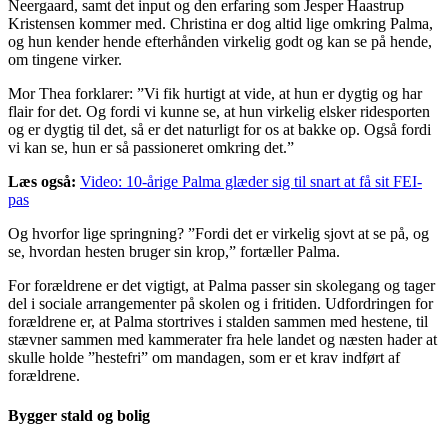
Neergaard, samt det input og den erfaring som Jesper Haastrup
Kristensen kommer med. Christina er dog altid lige omkring Palma,
og hun kender hende efterhånden virkelig godt og kan se på hende,
om tingene virker.
Mor Thea forklarer: ”Vi fik hurtigt at vide, at hun er dygtig og har
flair for det. Og fordi vi kunne se, at hun virkelig elsker ridesporten
og er dygtig til det, så er det naturligt for os at bakke op. Også fordi
vi kan se, hun er så passioneret omkring det.”
Læs også:
Video: 10-årige Palma glæder sig til snart at få sit FEI-
pas
Og hvorfor lige springning? ”Fordi det er virkelig sjovt at se på, og
se, hvordan hesten bruger sin krop,” fortæller Palma.
For forældrene er det vigtigt, at Palma passer sin skolegang og tager
del i sociale arrangementer på skolen og i fritiden. Udfordringen for
forældrene er, at Palma stortrives i stalden sammen med hestene, til
stævner sammen med kammerater fra hele landet og næsten hader at
skulle holde ”hestefri” om mandagen, som er et krav indført af
forældrene.
Bygger stald og bolig