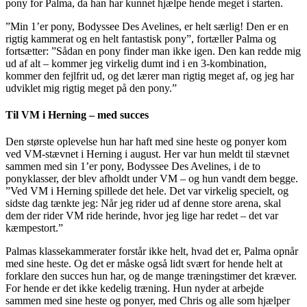
pony for Palma, da han har kunnet hjælpe hende meget i starten.
”Min 1’er pony, Bodyssee Des Avelines, er helt særlig! Den er en
rigtig kammerat og en helt fantastisk pony”, fortæller Palma og
fortsætter: ”Sådan en pony finder man ikke igen. Den kan redde mig
ud af alt – kommer jeg virkelig dumt ind i en 3-kombination,
kommer den fejlfrit ud, og det lærer man rigtig meget af, og jeg har
udviklet mig rigtig meget på den pony.”
Til VM i Herning – med succes
Den største oplevelse hun har haft med sine heste og ponyer kom
ved VM-stævnet i Herning i august. Her var hun meldt til stævnet
sammen med sin 1’er pony, Bodyssee Des Avelines, i de to
ponyklasser, der blev afholdt under VM – og hun vandt dem begge.
”Ved VM i Herning spillede det hele. Det var virkelig specielt, og
sidste dag tænkte jeg: Når jeg rider ud af denne store arena, skal
dem der rider VM ride herinde, hvor jeg lige har redet – det var
kæmpestort.”
Palmas klassekammerater forstår ikke helt, hvad det er, Palma opnår
med sine heste. Og det er måske også lidt svært for hende helt at
forklare den succes hun har, og de mange træningstimer det kræver.
For hende er det ikke kedelig træning. Hun nyder at arbejde
sammen med sine heste og ponyer, med Chris og alle som hjælper