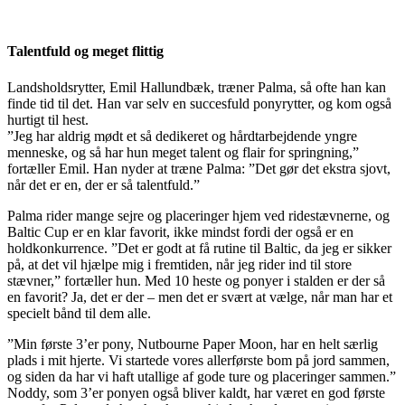
Talentfuld og meget flittig
Landsholdsrytter, Emil Hallundbæk, træner Palma, så ofte han kan
finde tid til det. Han var selv en succesfuld ponyrytter, og kom også
hurtigt til hest.
”Jeg har aldrig mødt et så dedikeret og hårdtarbejdende yngre
menneske, og så har hun meget talent og flair for springning,”
fortæller Emil. Han nyder at træne Palma: ”Det gør det ekstra sjovt,
når det er en, der er så talentfuld.”
Palma rider mange sejre og placeringer hjem ved ridestævnerne, og
Baltic Cup er en klar favorit, ikke mindst fordi der også er en
holdkonkurrence. ”Det er godt at få rutine til Baltic, da jeg er sikker
på, at det vil hjælpe mig i fremtiden, når jeg rider ind til store
stævner,” fortæller hun. Med 10 heste og ponyer i stalden er der så
en favorit? Ja, det er der – men det er svært at vælge, når man har et
specielt bånd til dem alle.
”Min første 3’er pony, Nutbourne Paper Moon, har en helt særlig
plads i mit hjerte. Vi startede vores allerførste bom på jord sammen,
og siden da har vi haft utallige af gode ture og placeringer sammen.”
Noddy, som 3’er ponyen også bliver kaldt, har været en god første