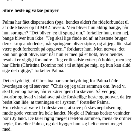
Store heste og vakse ponyer
Palma har fået dispensation (pga. hendes alder) fra rideforbundet til
at ride klasser op til MB2-niveau. Men bliver hun aldrig bange, når
hun springer? ”Det bliver jeg tit spurgt om,” fortæller hun, men nej,
bange bliver hun ikke. ”Jeg skal lige finde ud af, at hestene bruger
deres krop anderledes, når springene bliver større, og at jeg altid skal
være godt forberedt på opgaven,” forklarer hun. Men nervøs, det
kan hun godt blive, især når hun er med på et hold, hvor hendes
resultat er vigtigt for andre. ”Jeg er tit sidste rytter på holdet, men jeg
har Chris (Christina Domino red.) til at hjælpe mig, og hun kan altid
sige det rigtige,” fortæller Palma.
Det er tydeligt, at Christina har stor betydning for Palma både i
hverdagen og til stævner. ”Chris og jeg taler sammen om, hvad vi
skal hjem og træne, når vi kører hjem fra stævne. Så ved jeg,
hvorfor og hvad vi skal øve på de forskellige heste og ponyer, da jeg
bedst kan lide, at træningen er i system,” fortæller Palma.
Hun elsker at være til ridestævner, at sove på stævnepladsen og
møde gode venner fra hele landet. Nogle af Palmas bedste veninder
bor i Jylland. De taler rigtig meget i telefon sammen, mens de ordner
negle, fortæller Palma, og det hygger hun sig helt enormt meget
med.