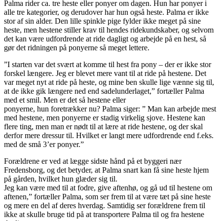
Palma rider ca. tre heste eller ponyer om dagen. Hun har ponyer i
alle tre kategorier, og derudover har hun også heste. Palma er ikke
stor af sin alder. Den lille spinkle pige fylder ikke meget på sine
heste, men hestene stiller krav til hendes ridekundskaber, og selvom
det kan være udfordrende at ride dagligt og arbejde på en hest, så
gør det ridningen på ponyerne så meget lettere.
”I starten var det svært at komme til hest fra pony – der er ikke stor
forskel længere. Jeg er blevet mere vant til at ride på hestene. Det
var meget nyt at ride på heste, og mine ben skulle lige vænne sig til,
at de ikke gik længere ned end sadelunderlaget,” fortæller Palma
med et smil. Men er det så hestene eller
ponyerne, hun foretrækker nu? Palma siger: ” Man kan arbejde mest
med hestene, men ponyerne er stadig virkelig sjove. Hestene kan
flere ting, men man er nødt til at lære at ride hestene, og der skal
derfor mere dressur til. Hvilket er langt mere udfordrende end f.eks.
med de små 3’er ponyer.”
Forældrene er ved at lægge sidste hånd på et byggeri nær
Fredensborg, og det betyder, at Palma snart kan få sine heste hjem
på gården, hvilket hun glæder sig til.
Jeg kan være med til at fodre, give aftenhø, og gå ud til hestene om
aftenen,” fortæller Palma, som ser frem til at være tæt på sine heste
og mere en del af deres hverdag. Samtidig ser forældrene frem til
ikke at skulle bruge tid på at transportere Palma til og fra hestene