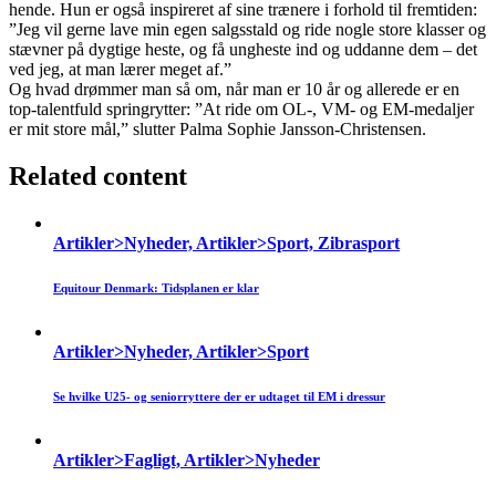
hende. Hun er også inspireret af sine trænere i forhold til fremtiden:
”Jeg vil gerne lave min egen salgsstald og ride nogle store klasser og
stævner på dygtige heste, og få ungheste ind og uddanne dem – det
ved jeg, at man lærer meget af.”
Og hvad drømmer man så om, når man er 10 år og allerede er en
top-talentfuld springrytter: ”At ride om OL-, VM- og EM-medaljer
er mit store mål,” slutter Palma Sophie Jansson-Christensen.
Related content
Artikler>Nyheder, Artikler>Sport, Zibrasport
Equitour Denmark: Tidsplanen er klar
Artikler>Nyheder, Artikler>Sport
Se hvilke U25- og seniorryttere der er udtaget til EM i dressur
Artikler>Fagligt, Artikler>Nyheder