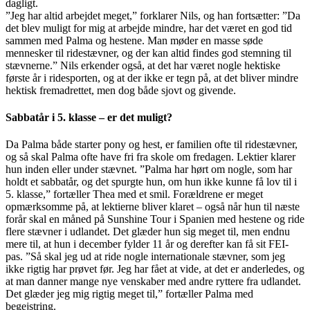
dagligt.
”Jeg har altid arbejdet meget,” forklarer Nils, og han fortsætter: ”Da
det blev muligt for mig at arbejde mindre, har det været en god tid
sammen med Palma og hestene. Man møder en masse søde
mennesker til ridestævner, og der kan altid findes god stemning til
stævnerne.” Nils erkender også, at det har været nogle hektiske
første år i ridesporten, og at der ikke er tegn på, at det bliver mindre
hektisk fremadrettet, men dog både sjovt og givende.
Sabbatår i 5. klasse – er det muligt?
Da Palma både starter pony og hest, er familien ofte til ridestævner,
og så skal Palma ofte have fri fra skole om fredagen. Lektier klarer
hun inden eller under stævnet. ”Palma har hørt om nogle, som har
holdt et sabbatår, og det spurgte hun, om hun ikke kunne få lov til i
5. klasse,” fortæller Thea med et smil. Forældrene er meget
opmærksomme på, at lektierne bliver klaret – også når hun til næste
forår skal en måned på Sunshine Tour i Spanien med hestene og ride
flere stævner i udlandet. Det glæder hun sig meget til, men endnu
mere til, at hun i december fylder 11 år og derefter kan få sit FEI-
pas. ”Så skal jeg ud at ride nogle internationale stævner, som jeg
ikke rigtig har prøvet før. Jeg har fået at vide, at det er anderledes, og
at man danner mange nye venskaber med andre ryttere fra udlandet.
Det glæder jeg mig rigtig meget til,” fortæller Palma med
begejstring.