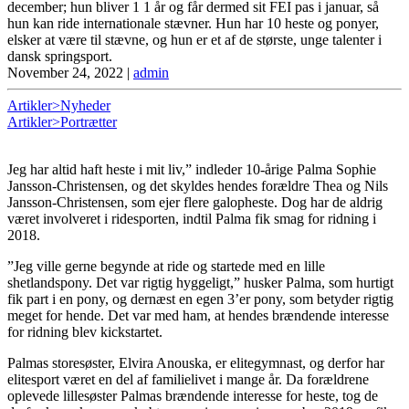
december; hun bliver 1 1 år og får dermed sit FEI pas i januar, så
hun kan ride internationale stævner. Hun har 10 heste og ponyer,
elsker at være til stævne, og hun er et af de største, unge talenter i
dansk springsport.
November 24, 2022
|
admin
Artikler>Nyheder
Artikler>Portrætter
Jeg har altid haft heste i mit liv,” indleder 10-årige Palma Sophie
Jansson-Christensen, og det skyldes hendes forældre Thea og Nils
Jansson-Christensen, som ejer flere galopheste. Dog har de aldrig
været involveret i ridesporten, indtil Palma fik smag for ridning i
2018.
”Jeg ville gerne begynde at ride og startede med en lille
shetlandspony. Det var rigtig hyggeligt,” husker Palma, som hurtigt
fik part i en pony, og dernæst en egen 3’er pony, som betyder rigtig
meget for hende. Det var med ham, at hendes brændende interesse
for ridning blev kickstartet.
Palmas storesøster, Elvira Anouska, er elitegymnast, og derfor har
elitesport været en del af familielivet i mange år. Da forældrene
oplevede lillesøster Palmas brændende interesse for heste, tog de