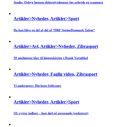
Studie: Opbyg hestens elektrolytdepoter før arbejde og transport
Artikler>Nyheder, Artikler>Sport
Du kan blive en del af del af “DRF SpringDanmark Talent”
Artikler>Avl, Artikler>Nyheder, Zibrasport
39 unghingste klar til hingstekåring i Dansk Varmblod
Artikler>Nyheder, Faglig viden, Zibrasport
Vi undersøger: Din hests foldvaner
Artikler>Nyheder, Artikler>Sport
OL-rytter indlagt – hest død på æresrunde (opdateret)