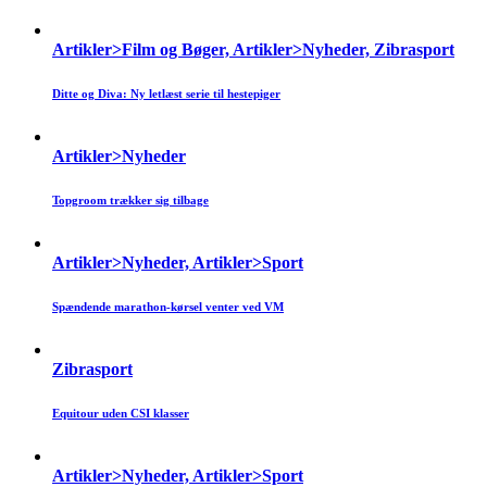
Artikler>Film og Bøger, Artikler>Nyheder, Zibrasport
Ditte og Diva: Ny letlæst serie til hestepiger
Artikler>Nyheder
Topgroom trækker sig tilbage
Artikler>Nyheder, Artikler>Sport
Spændende marathon-kørsel venter ved VM
Zibrasport
Equitour uden CSI klasser
Artikler>Nyheder, Artikler>Sport