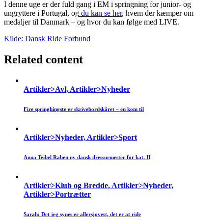
I denne uge er der fuld gang i EM i springning for junior- og
ungryttere i Portugal, og
du kan se her
, hvem der kæmper om
medaljer til Danmark – og hvor du kan følge med LIVE.
K
ilde: Dansk Ride Forbund
Related content
Artikler>Avl, Artikler>Nyheder
Fire springhingste er skrivebordskåret – en kom til
Artikler>Nyheder, Artikler>Sport
Anna Teibel Raben ny dansk dressurmester for kat. II
Artikler>Klub og Bredde, Artikler>Nyheder,
Artikler>Portrætter
Sarah: Det jeg synes er allersjovest, det er at ride