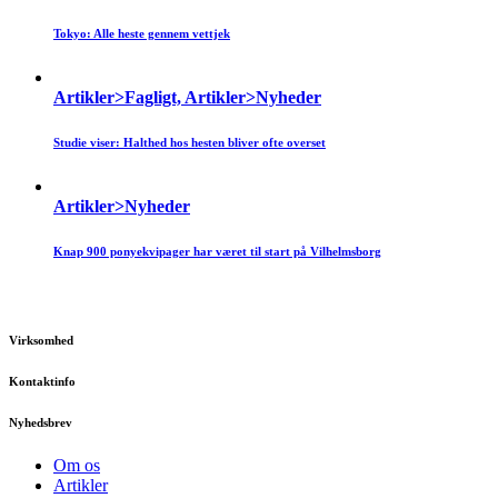
Tokyo: Alle heste gennem vettjek
Artikler>Fagligt, Artikler>Nyheder
Studie viser: Halthed hos hesten bliver ofte overset
Artikler>Nyheder
Knap 900 ponyekvipager har været til start på Vilhelmsborg
Virksomhed
Kontaktinfo
Nyhedsbrev
Om os
Artikler