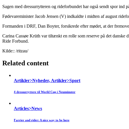
Sagen med dressurrytteren og rideforbundet har også sendt spor ind p
Fødevareminister Jacob Jensen (V) indkaldte i midten af august ride
Formanden i DRF, Dan Boyter, forsikrede efter mødet, at der fremover 
Carina Cassøe Krüth var tiltænkt en rolle som reserve på det danske dr
Ride Forbund.
Kilde:: /ritzau/
Related content
Artikler>Nyheder, Artikler>Sport
4 dressurryttere til World Cup i Neumünster
Articles>News
Farrier and rider: A nice way to be here