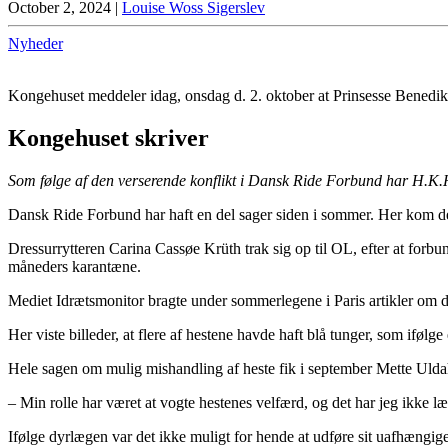
October 2, 2024
|
Louise Woss Sigerslev
Nyheder
Kongehuset meddeler idag, onsdag d. 2. oktober at Prinsesse Benedikt
Kongehuset skriver
Som følge af den verserende konflikt i Dansk Ride Forbund har H.K.H.
Dansk Ride Forbund har haft en del sager siden i sommer. Her kom der
Dressurrytteren Carina Cassøe Krüth trak sig op til OL, efter at forb
måneders karantæne.
Mediet Idrætsmonitor bragte under sommerlegene i Paris artikler om d
Her viste billeder, at flere af hestene havde haft blå tunger, som ifølge
Hele sagen om mulig mishandling af heste fik i september Mette Uldah
– Min rolle har været at vogte hestenes velfærd, og det har jeg ikke læ
Ifølge dyrlægen var det ikke muligt for hende at udføre sit uafhængig