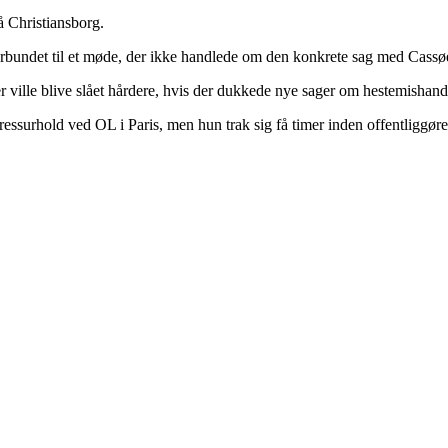
å Christiansborg.
forbundet til et møde, der ikke handlede om den konkrete sag med Cassø
ville blive slået hårdere, hvis der dukkede nye sager om hestemishandl
essurhold ved OL i Paris, men hun trak sig få timer inden offentliggørel