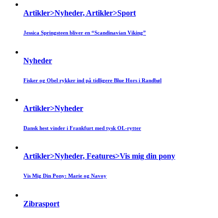
Artikler>Nyheder, Artikler>Sport
Jessica Springsteen bliver en “Scandinavian Viking”
Nyheder
Fisker og Obel rykker ind på tidligere Blue Hors i Randbøl
Artikler>Nyheder
Dansk hest vinder i Frankfurt med tysk OL-rytter
Artikler>Nyheder, Features>Vis mig din pony
Vis Mig Din Pony: Marie og Navoy
Zibrasport