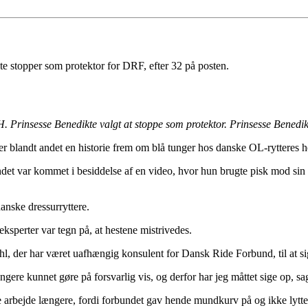
e stopper som protektor for DRF, efter 32 på posten.
 Prinsesse Benedikte valgt at stoppe som protektor. Prinsesse Benedikt
 blandt andet en historie frem om blå tunger hos danske OL-rytteres h
undet var kommet i besiddelse af en video, hvor hun brugte pisk mod sin 
anske dressurryttere.
 eksperter var tegn på, at hestene mistrivedes.
l, der har været uafhængig konsulent for Dansk Ride Forbund, til at si
ngere kunnet gøre på forsvarlig vis, og derfor har jeg måttet sige op, s
e arbejde længere, fordi forbundet gav hende mundkurv på og ikke lytte