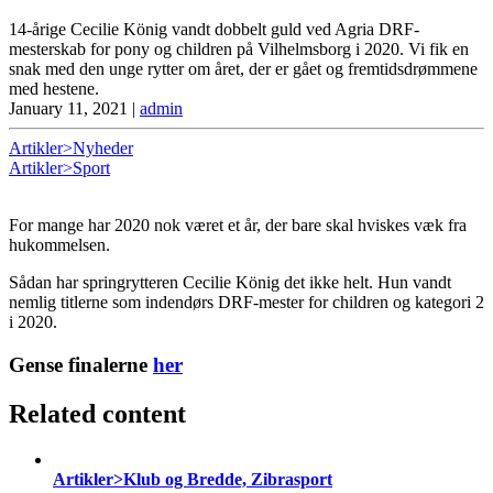
14-årige Cecilie König vandt dobbelt guld ved Agria DRF-
mesterskab for pony og children på Vilhelmsborg i 2020. Vi fik en
snak med den unge rytter om året, der er gået og fremtidsdrømmene
med hestene.
January 11, 2021
|
admin
Artikler>Nyheder
Artikler>Sport
For mange har 2020 nok været et år, der bare skal hviskes væk fra
hukommelsen.
Sådan har springrytteren Cecilie König det ikke helt. Hun vandt
nemlig titlerne som indendørs DRF-mester for children og kategori 2
i 2020.
Ge
nse finalerne
her
Related content
Artikler>Klub og Bredde, Zibrasport