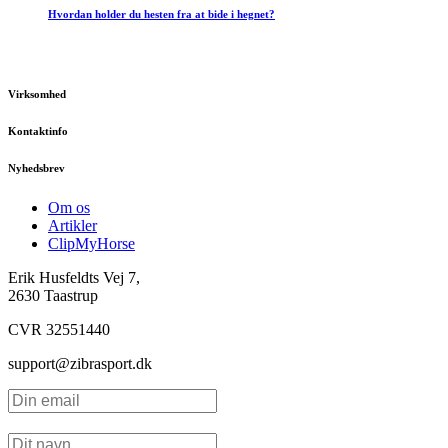
Hvordan holder du hesten fra at bide i hegnet?
Virksomhed
Kontaktinfo
Nyhedsbrev
Om os
Artikler
ClipMyHorse
Erik Husfeldts Vej 7,
2630 Taastrup
CVR 32551440
support@zibrasport.dk