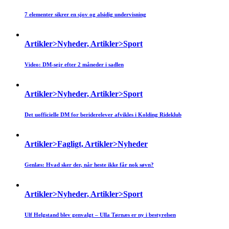
7 elementer sikrer en sjov og alsidig undervisning
Artikler>Nyheder, Artikler>Sport
Video: DM-sejr efter 2 måneder i sadlen
Artikler>Nyheder, Artikler>Sport
Det uofficielle DM for beriderelever afvikles i Kolding Rideklub
Artikler>Fagligt, Artikler>Nyheder
Genlæs: Hvad sker der, når heste ikke får nok søvn?
Artikler>Nyheder, Artikler>Sport
Ulf Helgstand blev genvalgt – Ulla Tørnæs er ny i bestyrelsen