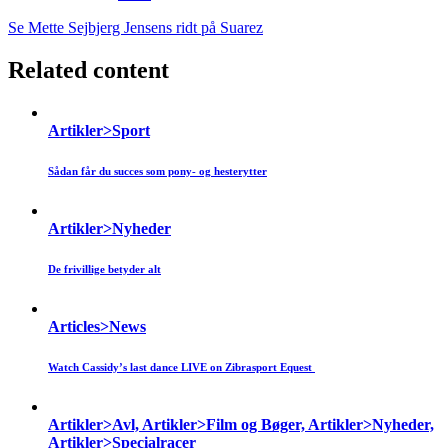
Se Mette Sejbjerg Jensens ridt på Suarez
Related content
Artikler>Sport
Sådan får du succes som pony- og hesterytter
Artikler>Nyheder
De frivillige betyder alt
Articles>News
Watch Cassidy’s last dance LIVE on Zibrasport Equest
Artikler>Avl, Artikler>Film og Bøger, Artikler>Nyheder,
Artikler>Specialracer