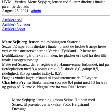
UVM i Verden. Mette Sejbjerg Jensen red Suarez direkte i finalen
på en fjerdeplads
August 25, 2021
|
admin
Artikler>Avl
Artikler>Nyheder
Artikler>Sport
Mette Sejbjerg Jensen
red avlshingsten Suarez e.
Sezuan/Desperados direkte i finalen blandt de bedste 6-årige heste
ved verdensmesterskaberne i Verden, Tyskland. 12 heste fra
kvalifikationen går direkte i finalen, tre pladser er i spil fra den lille
finale i morgen torsdag.
Mette red Suarez, der er registreret i Hannoveranerforbundet, ind på
fjerdepladsen med 8,4 points (trav: 8,5, skridt: 8,0, galop: 8,5,
ridelighed: 8,5 og samlet indtryk: 8,5).
Dagens vinder lagde afstand til konkurrenterne da OL-rytter
Charlotte Fry
fra Storbritannien scorede 9,4 point med 10 for trav
og galop på Kjento e. Negro/Jazz fra van Olst Horses.
Mette Sejbjerg Jensen og groom Selma Holbein med
Suarez til præmieoverrækkelse. Foto: Helgstrand
Dressage