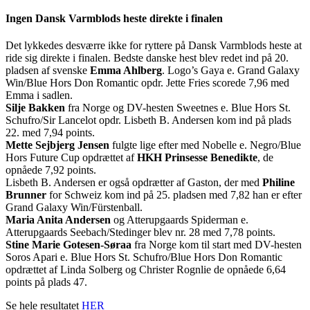
Ingen Dansk Varmblods heste direkte i finalen
Det lykkedes desværre ikke for ryttere på Dansk Varmblods heste at
ride sig direkte i finalen. Bedste danske hest blev redet ind på 20.
pladsen af svenske
Emma Ahlberg
. Logo’s Gaya e. Grand Galaxy
Win/Blue Hors Don Romantic opdr. Jette Fries scorede 7,96 med
Emma i sadlen.
Silje Bakken
fra Norge og DV-hesten Sweetnes e. Blue Hors St.
Schufro/Sir Lancelot opdr. Lisbeth B. Andersen kom ind på plads
22. med 7,94 points.
Mette Sejbjerg Jensen
fulgte lige efter med Nobelle e. Negro/Blue
Hors Future Cup opdrættet af
HKH Prinsesse Benedikte
, de
opnåede 7,92 points.
Lisbeth B. Andersen er også opdrætter af Gaston, der med
Philine
Brunner
for Schweiz kom ind på 25. pladsen med 7,82 han er efter
Grand Galaxy Win/Fürstenball.
Maria Anita Andersen
og Atterupgaards Spiderman e.
Atterupgaards Seebach/Stedinger blev nr. 28 med 7,78 points.
Stine Marie Gotesen-Søraa
fra Norge kom til start med DV-hesten
Soros Apari e. Blue Hors St. Schufro/Blue Hors Don Romantic
opdrættet af Linda Solberg og Christer Rognlie de opnåede 6,64
points på plads 47.
Se hele resultatet
HER