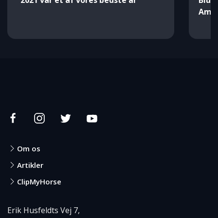
“2021 var et af vores bedste år”
Blue
Ams
Om os
Artikler
ClipMyHorse
Erik Husfeldts Vej 7,