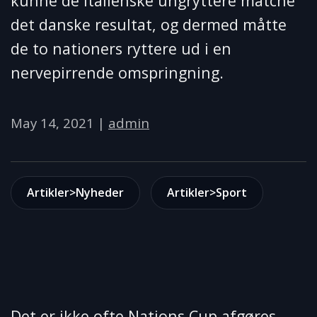
kunne de italienske ungryttere matche
det danske resultat, og dermed måtte
de to nationers ryttere ud i en
nervepirrende omspringning.
May 14, 2021
|
admin
Artikler>Nyheder
Artikler>Sport
Det er ikke ofte Nations Cup afgøres