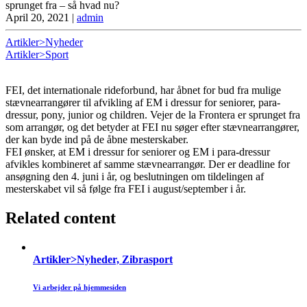
sprunget fra – så hvad nu?
April 20, 2021
|
admin
Artikler>Nyheder
Artikler>Sport
FEI, det internationale rideforbund, har åbnet for bud fra mulige
stævnearrangører til afvikling af EM i dressur for seniorer, para-
dressur, pony, junior og children. Vejer de la Frontera er sprunget fra
som arrangør, og det betyder at FEI nu søger efter stævnearrangører,
der kan byde ind på de åbne mesterskaber.
FEI ønsker, at EM i dressur for seniorer og EM i para-dressur
afvikles kombineret af samme stævnearrangør. Der er deadline for
ansøgning den 4. juni i år, og beslutningen om tildelingen af
mesterskabet vil så følge fra FEI i august/september i år.
Related content
Artikler>Nyheder, Zibrasport
Vi arbejder på hjemmesiden