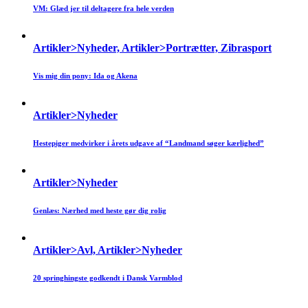
VM: Glæd jer til deltagere fra hele verden
Artikler>Nyheder, Artikler>Portrætter, Zibrasport
Vis mig din pony: Ida og Akena
Artikler>Nyheder
Hestepiger medvirker i årets udgave af “Landmand søger kærlighed”
Artikler>Nyheder
Genlæs: Nærhed med heste gør dig rolig
Artikler>Avl, Artikler>Nyheder
20 springhingste godkendt i Dansk Varmblod