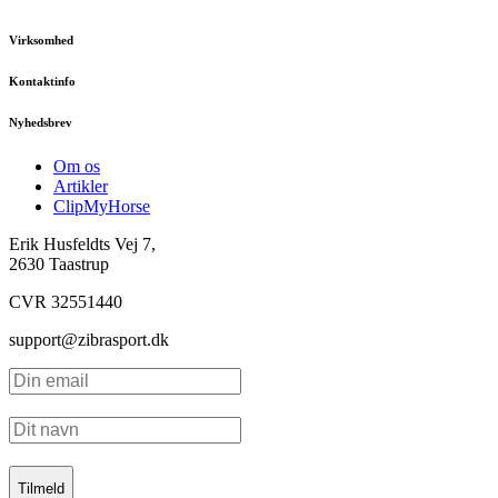
Virksomhed
Kontaktinfo
Nyhedsbrev
Om os
Artikler
ClipMyHorse
Erik Husfeldts Vej 7,
2630 Taastrup
CVR 32551440
support@zibrasport.dk
Tilmeld