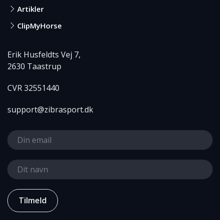
Artikler
ClipMyHorse
Erik Husfeldts Vej 7,
2630 Taastrup
CVR 32551440
support@zibrasport.dk
Tilmeld