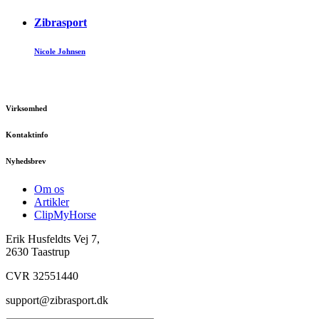
Zibrasport
Nicole Johnsen
Virksomhed
Kontaktinfo
Nyhedsbrev
Om os
Artikler
ClipMyHorse
Erik Husfeldts Vej 7,
2630 Taastrup
CVR 32551440
support@zibrasport.dk