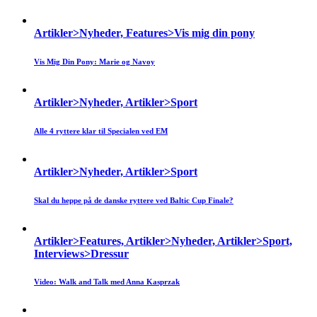
Artikler>Nyheder, Features>Vis mig din pony
Vis Mig Din Pony: Marie og Navoy
Artikler>Nyheder, Artikler>Sport
Alle 4 ryttere klar til Specialen ved EM
Artikler>Nyheder, Artikler>Sport
Skal du heppe på de danske ryttere ved Baltic Cup Finale?
Artikler>Features, Artikler>Nyheder, Artikler>Sport,
Interviews>Dressur
Video: Walk and Talk med Anna Kasprzak