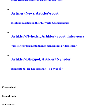
Articles>News, Articles>sport
Hööks is investing in the FEI World Championships
Artikler>Nyheder, Artikler>Sport, Interviews
Video: Hvordan mentaltræner man Drenge i ridesporten?
Artikler>Blogspot, Artikler>Nyheder
Blogspot: Ja, jeg har rideangst – og hvad så?
Virksomhed
Kontaktinfo
Nyhedsbrev