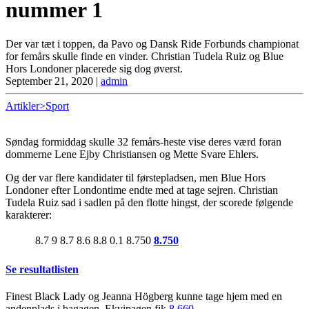
nummer 1
Der var tæt i toppen, da Pavo og Dansk Ride Forbunds championat
for femårs skulle finde en vinder. Christian Tudela Ruiz og Blue
Hors Londoner placerede sig dog øverst.
September 21, 2020
|
admin
Artikler>Sport
Søndag formiddag skulle 32 femårs-heste vise deres værd foran
dommerne Lene Ejby Christiansen og Mette Svare Ehlers.
Og der var flere kandidater til førstepladsen, men Blue Hors
Londoner efter Londontime endte med at tage sejren. Christian
Tudela Ruiz sad i sadlen på den flotte hingst, der scorede følgende
karakterer:
8.7
9
8.7
8.6
8.8
0.1
8.750
8.750
Se resultatlisten
Finest Black Lady og Jeanna Högberg kunne tage hjem med en
andenplads i bagagen. Ekvipagen fik
8.660
.