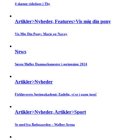
4 skønne ridedage i Thy
Artikler>Nyheder, Features>Vis mig din pony
Vis Mig Din Pony: Marie og Navoy
News
Søren Møller Danmarksmester i springning 2024
Artikler>Nyheder
Firkløverets Springakademi: Endelig, vi er i gang igen!
Artikler>Nyheder, Artikler>Sport
Se med fra Bækgaarden – Walber Arena