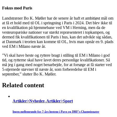
Fokus mod Paris
Landstræner Bo K. Møller har de senere år haft et ambitiøst mål om
at få et hold med til OL i springning i Paris i 2024. Det blev ikke til
en kvalifikation på hjemmebane ved VM i Herning, men da de
vesteuropæiske nationer var stærkt repræsenteret i topkampen, og
dermed fik kvalifikationen til Paris i hus, kan det udvikle sig sådan,
at Danmark i teorien kan komme til OL, hvis man opnår en 9. plads
ved EM i Milano næste år.
”Vi skal have heste og ryttere bragt i stilling til EM i Milano i god
tid, og rytterne skal have lavet deres personlige kvalifikationer. Så
må jeg i gang med noget benarbejde, for at forsøge at få starter ved
5-stjernede stævner til næste år, som forberedelse til EM i
september,” slutter Bo K. Møller.
Related content
Artikler>Nyheder, Artikler>Sport
Ingen mellemrunde for 7-års hestene i Pavo og DRF’s Championater