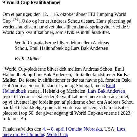
9 World Cup kvalifikationer
Om et par uger, den 12. – 16. oktober åbner FEI Jumping World
TM
Cup
i Oslo og her er Andreas Schou til start. Hans placering på
verdensranglisten har givet plads til en dansk springrytter ved de 9
World Cup-kvalifikationer, som afvikles indtil årsskiftet.
World Cup-pladserne bliver delt mellem Andreas
Schou, Emil Hallundbæk og Lars Bak Andersen
Bo K. Møller
”World Cup-pladserne bliver delt mellem Andreas Schou, Emil
Hallundbæk og Lars Bak Andersen,” fortæller landstræner
Bo K.
Møller
. De første kvalifikationer er der sat navne på, foruden Oslo
skal Andreas Schou til start i Lyon og Stuttgart, mens
Emil
Hallundbæk
starter i Helsinki og Mechelen.
Lars Bak Andersen
rejser til Verona. ”Så er der 3 kvalifikationer mere inden årsskiftet,
og vi afventer lige fordelingen af pladserne efter, om Andreas Schou
har fået tilstrækkelige points til verdensranglisten, så han fortsat er
placeret i top 60, der giver adgang til World Cup-stævnerne i 2023,”
forklarer Bo.
Finalen afvikles den
4. – 8. april i Omaha Nebraska
, USA.
Læs
mere om FEI Jumping World Cup