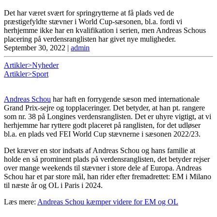
Det har været svært for springrytterne at få plads ved de
præstigefyldte stævner i World Cup-sæsonen, bl.a. fordi vi
herhjemme ikke har en kvalifikation i serien, men Andreas Schous
placering på verdensranglisten har givet nye muligheder.
September 30, 2022
|
admin
Artikler>Nyheder
Artikler>Sport
Andreas Schou
har haft en forrygende sæson med internationale
Grand Prix-sejre og topplaceringer. Det betyder, at han pt. rangere
som nr. 38 på Longines verdensranglisten. Det er uhyre vigtigt, at vi
herhjemme har ryttere godt placeret på ranglisten, for det udløser
bl.a. en plads ved FEI World Cup stævnerne i sæsonen 2022/23.
Det kræver en stor indsats af Andreas Schou og hans familie at
holde en så prominent plads på verdensranglisten, det betyder rejser
over mange weekends til stævner i store dele af Europa. Andreas
Schou har et par store mål, han rider efter fremadrettet: EM i Milano
til næste år og OL i Paris i 2024.
Læs mere:
Andreas Schou kæmper videre for EM og OL