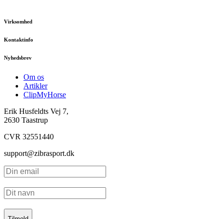
Virksomhed
Kontaktinfo
Nyhedsbrev
Om os
Artikler
ClipMyHorse
Erik Husfeldts Vej 7,
2630 Taastrup
CVR 32551440
support@zibrasport.dk
Tilmeld