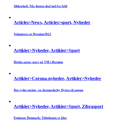
Sikkerhed: Når hesten skal ind fra fold
Articles>News, Articles>sport, Nyheder
Volunteers at Herning2022
Artikler>Nyheder, Artikler>Sport
Hööks satser stort på VM i Herning
Artikler>Corona-nyheder, Artikler>Nyheder
Det tyske spring- og dressurderby flyttes til august
Artikler>Nyheder, Artikler>Sport, Zibrasport
Equitour Denmark: Tidsplanen er klar