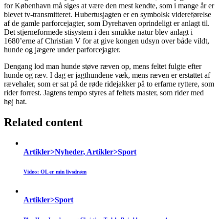
for København må siges at være den mest kendte, som i mange år er
blevet tv-transmitteret. Hubertusjagten er en symbolsk videreførelse
af de gamle parforcejagter, som Dyrehaven oprindeligt er anlagt til.
Det stjerneformede stisystem i den smukke natur blev anlagt i
1680’erne af Christian V for at give kongen udsyn over både vildt,
hunde og jægere under parforcejagter.
Dengang lod man hunde støve ræven op, mens feltet fulgte efter
hunde og ræv. I dag er jagthundene væk, mens ræven er erstattet af
rævehaler, som er sat på de røde ridejakker på to erfarne ryttere, som
rider forrest. Jagtens tempo styres af feltets master, som rider med
høj hat.
Related content
Artikler>Nyheder, Artikler>Sport
Video: OL er min livsdrøm
Artikler>Sport