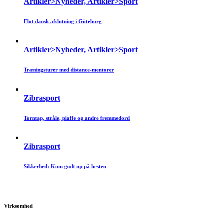
Artikler>Nyheder, Artikler>Sport
Flot dansk afslutning i Göteborg
Artikler>Nyheder, Artikler>Sport
Træningsturer med distance-mentorer
Zibrasport
Torntap, stråle, piaffe og andre fremmedord
Zibrasport
Sikkerhed: Kom godt op på hesten
Virksomhed