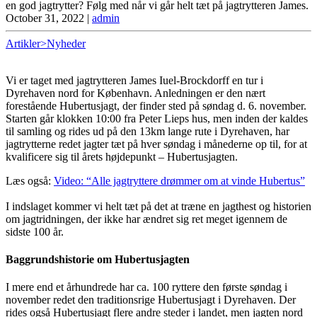
en god jagtrytter? Følg med når vi går helt tæt på jagtrytteren James.
October 31, 2022
|
admin
Artikler>Nyheder
Vi er taget med jagtrytteren James Iuel-Brockdorff en tur i
Dyrehaven nord for København. Anledningen er den nært
forestående Hubertusjagt, der finder sted på søndag d. 6. november.
Starten går klokken 10:00 fra Peter Lieps hus, men inden der kaldes
til samling og rides ud på den 13km lange rute i Dyrehaven, har
jagtrytterne redet jagter tæt på hver søndag i månederne op til, for at
kvalificere sig til årets højdepunkt – Hubertusjagten.
Læs også:
Video: “Alle jagtryttere drømmer om at vinde Hubertus”
I indslaget kommer vi helt tæt på det at træne en jagthest og historien
om jagtridningen, der ikke har ændret sig ret meget igennem de
sidste 100 år.
Baggrundshistorie om Hubertusjagten
I mere end et århundrede har ca. 100 ryttere den første søndag i
november redet den traditionsrige Hubertusjagt i Dyrehaven. Der
rides også Hubertusjagt flere andre steder i landet, men jagten nord