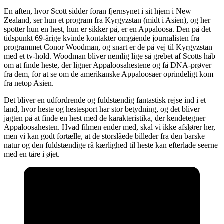
En aften, hvor Scott sidder foran fjernsynet i sit hjem i New
Zealand, ser hun et program fra Kyrgyzstan (midt i Asien), og her
spotter hun en hest, hun er sikker på, er en Appaloosa. Den på det
tidspunkt 69-årige kvinde kontakter omgående journalisten fra
programmet Conor Woodman, og snart er de på vej til Kyrgyzstan
med et tv-hold. Woodman bliver nemlig lige så grebet af Scotts håb
om at finde heste, der ligner Appaloosahestene og få DNA-prøver
fra dem, for at se om de amerikanske Appaloosaer oprindeligt kom
fra netop Asien.
Det bliver en udfordrende og fuldstændig fantastisk rejse ind i et
land, hvor heste og hestesport har stor betydning, og det bliver
jagten på at finde en hest med de karakteristika, der kendetegner
Appaloosahesten. Hvad filmen ender med, skal vi ikke afslører her,
men vi kan godt fortælle, at de storslåede billeder fra den barske
natur og den fuldstændige rå kærlighed til heste kan efterlade seerne
med en tåre i øjet.