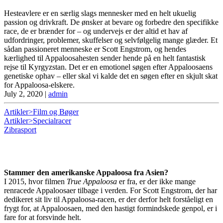
Hesteavlere er en særlig slags mennesker med en helt ukuelig
passion og drivkraft. De ønsker at bevare og forbedre den specifikke
race, de er brænder for – og undervejs er der altid et hav af
udfordringer, problemer, skuffelser og selvfølgelig mange glæder. Et
sådan passioneret menneske er Scott Engstrom, og hendes
kærlighed til Appaloosahesten sender hende på en helt fantastisk
rejse til Kyrgyzstan. Det er en emotionel søgen efter Appaloosaens
genetiske ophav – eller skal vi kalde det en søgen efter en skjult skat
for Appaloosa-elskere.
July 2, 2020
|
admin
Artikler>Film og Bøger
Artikler>Specialracer
Zibrasport
Stammer den amerikanske Appaloosa fra Asien?
I 2015, hvor filmen
True Appaloosa
er fra, er der ikke mange
renracede Appaloosaer tilbage i verden. For Scott Engstrom, der har
dedikeret sit liv til Appaloosa-racen, er der derfor helt forståeligt en
frygt for, at Appaloosaen, med den hastigt formindskede genpol, er i
fare for at forsvinde helt.