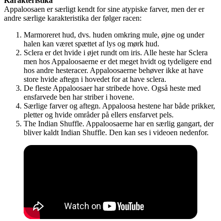
Karakteristika
Appaloosaen er særligt kendt for sine atypiske farver, men der er
andre særlige karakteristika der følger racen:
Marmoreret hud, dvs. huden omkring mule, øjne og under
halen kan været spættet af lys og mørk hud.
Sclera er det hvide i øjet rundt om iris. Alle heste har Sclera
men hos Appaloosaerne er det meget hvidt og tydeligere end
hos andre hesteracer. Appaloosaerne behøver ikke at have
store hvide aftegn i hovedet for at have sclera.
De fleste Appaloosaer har stribede hove. Også heste med
ensfarvede ben har striber i hovene.
Særlige farver og aftegn. Appaloosa hestene har både prikker,
pletter og hvide områder på ellers ensfarvet pels.
The Indian Shuffle. Appaloosaerne har en særlig gangart, der
bliver kaldt Indian Shuffle. Den kan ses i videoen nedenfor.