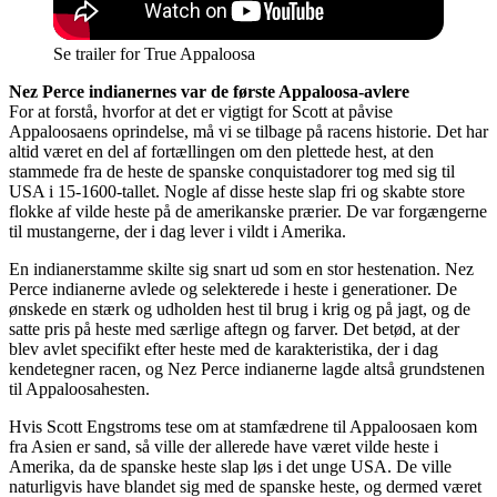
Se trailer for True Appaloosa
Nez Perce indianernes var de første Appaloosa-avlere
For at forstå, hvorfor at det er vigtigt for Scott at påvise
Appaloosaens oprindelse, må vi se tilbage på racens historie. Det har
altid været en del af fortællingen om den plettede hest, at den
stammede fra de heste de spanske conquistadorer tog med sig til
USA i 15-1600-tallet. Nogle af disse heste slap fri og skabte store
flokke af vilde heste på de amerikanske prærier. De var forgængerne
til mustangerne, der i dag lever i vildt i Amerika.
En indianerstamme skilte sig snart ud som en stor hestenation. Nez
Perce indianerne avlede og selekterede i heste i generationer. De
ønskede en stærk og udholden hest til brug i krig og på jagt, og de
satte pris på heste med særlige aftegn og farver. Det betød, at der
blev avlet specifikt efter heste med de karakteristika, der i dag
kendetegner racen, og Nez Perce indianerne lagde altså grundstenen
til Appaloosahesten.
Hvis Scott Engstroms tese om at stamfædrene til Appaloosaen kom
fra Asien er sand, så ville der allerede have været vilde heste i
Amerika, da de spanske heste slap løs i det unge USA. De ville
naturligvis have blandet sig med de spanske heste, og dermed været