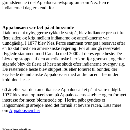
grundstenene i det Appaloosa-avlsprogram som Nez Perce
indianerne i dag er kendt for.
Appaloosaen var tæt på at forsvinde
I takt med at nybyggerne rykkede vestpå, blev indianere presset fra
flere sider, og krig mellem indianerne og amerikanerne var
uundgåelig. I 1877 blev Nez Perce stammen tvunget i reservat efter
en traktat med den amerikanske regering. For at undgå reservatet
flygtede stammen mod Canada med 2000 af deres egne heste. De
blev dog stoppet af den amerikanske hær kort før grænsen, og efter
sigende blev de fleste af hestene skudt efter indianerne overgav sig.
De resterende heste blev sluppet løs eller foræret til bønder, der
krydsede de indianske Appaloosaer med andre racer – herunder
koldblodsheste.
60 år efter var den amerikanske Appaloosa tæt på at være uddød. I
1937 blev man opmærksom på Appaloosaens skæbne og en fornyet
interesse for racen blomstrede op. Herfra påbegyndtes et
langsommeligt arbejde med det formål at bevare racen. Læs mere
om
Appaloosaen her