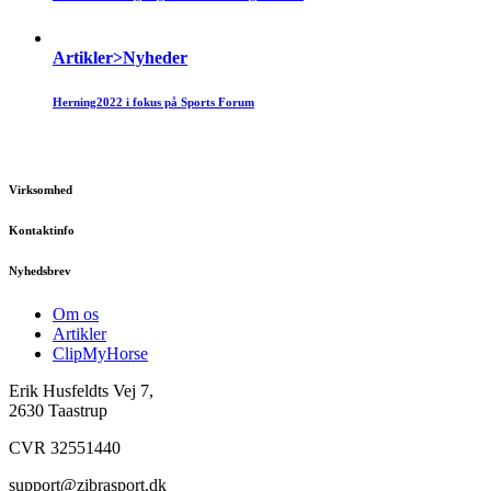
Artikler>Nyheder
Herning2022 i fokus på Sports Forum
Virksomhed
Kontaktinfo
Nyhedsbrev
Om os
Artikler
ClipMyHorse
Erik Husfeldts Vej 7,
2630 Taastrup
CVR 32551440
support@zibrasport.dk