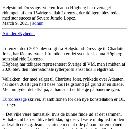
Helgstrand Dressage-rytteren Jeanna Högberg har overtaget
ridningen af den 15-årige vallak Lorenzo, der tidligere blev redet
med stor succes af Severo Jurado Lopez.
March 9, 2021
|
admin
Artikler>Nyheder
Lorenzo, der i 2017 blev solgt fra Helgstrand Dressage til Charlotte
Jorst, har fået ny rytter. I fremtiden er det svenske Jeanna Högberg,
som skal ride Lorenzo.
Högberg har tidligere repræsenteret Sverige til VM, men i midten af
2020 blev den internationale rytterprofil ansat hos Helgstrand.
Vallakken, der med salget til Charlotte Jorst, rykkede over Atlanten,
har siden 2018 igen haft base hos Helgstrand på grund af en skade.
Men nu tyder det altså på, at han snart er tilbage på banerne igen.
Eurodressage
skriver, at ambitionen for den nye konstellation er OL
i Tokyo.
– Det ville være fantastisk, hvis de kunne finde ud af det sammen.
Vi håber, at han vil blive helt klar, og der vil være mulighed for dem
at kvalificere sig. Jeanna startede med at ride på ham for en måned