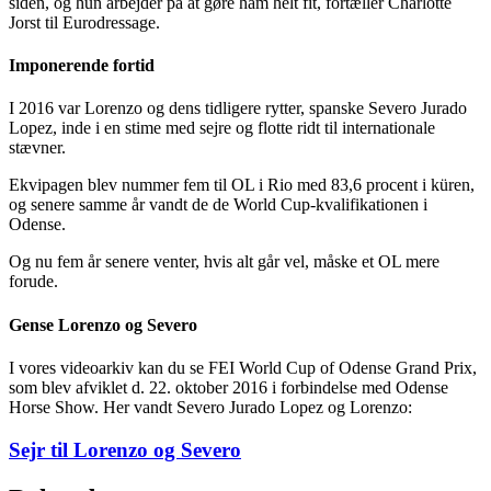
siden, og hun arbejder på at gøre ham helt fit, fortæller Charlotte
Jorst til Eurodressage.
Imponerende fortid
I 2016 var Lorenzo og dens tidligere rytter, spanske Severo Jurado
Lopez, inde i en stime med sejre og flotte ridt til internationale
stævner.
Ekvipagen blev nummer fem til OL i Rio med 83,6 procent i küren,
og senere samme år vandt de de World Cup-kvalifikationen i
Odense.
Og nu fem år senere venter, hvis alt går vel, måske et OL mere
forude.
Gense Lorenzo og Severo
I vores videoarkiv kan du se FEI World Cup of Odense Grand Prix,
som blev afviklet d. 22. oktober 2016 i forbindelse med Odense
Horse Show. Her vandt Severo Jurado Lopez og Lorenzo:
Sejr til Lorenzo og Severo