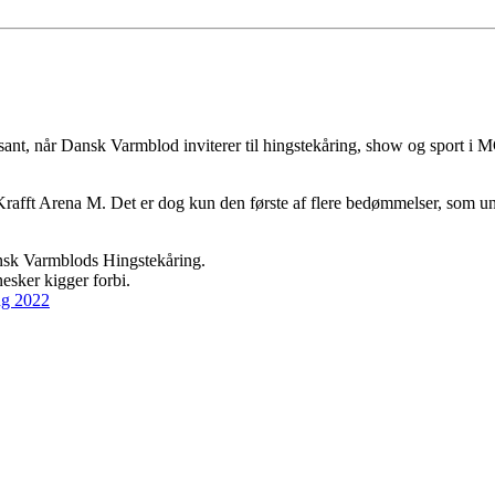
ssant, når Dansk Varmblod inviterer til hingstekåring, show og sport 
i Krafft Arena M. Det er dog kun den første af flere bedømmelser, som 
ansk Varmblods Hingstekåring.
esker kigger forbi.
ng 2022