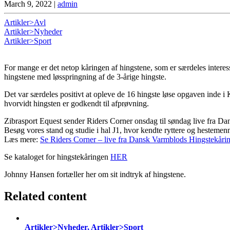
March 9, 2022
|
admin
Artikler>Avl
Artikler>Nyheder
Artikler>Sport
For mange er det netop kåringen af hingstene, som er særdeles intere
hingstene med løsspringning af de 3-årige hingste.
Det var særdeles positivt at opleve de 16 hingste løse opgaven inde 
hvorvidt hingsten er godkendt til afprøvning.
Zibrasport Equest sender Riders Corner onsdag til søndag live fra D
Besøg vores stand og studie i hal J1, hvor kendte ryttere og hestemenn
Læs mere:
Se Riders Corner – live fra Dansk Varmblods Hingstekåri
Se kataloget for hingstekåringen
HER
Johnny Hansen fortæller her om sit indtryk af hingstene.
Related content
Artikler>Nyheder, Artikler>Sport