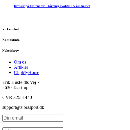
Dressur på kattepoter – tårnhøj kvalitet i 5-års holdet
Virksomhed
Kontaktinfo
Nyhedsbrev
Om os
Artikler
ClipMyHorse
Erik Husfeldts Vej 7,
2630 Taastrup
CVR 32551440
support@zibrasport.dk