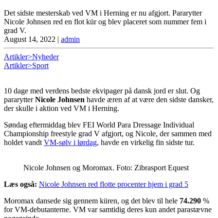
Det sidste mesterskab ved VM i Herning er nu afgjort. Pararytter
Nicole Johnsen red en flot kür og blev placeret som nummer fem i
grad V.
August 14, 2022
|
admin
Artikler>Nyheder
Artikler>Sport
10 dage med verdens bedste ekvipager på dansk jord er slut. Og
pararytter
Nicole Johnsen
havde æren af at være den sidste dansker,
der skulle i aktion ved VM i Herning.
Søndag eftermiddag blev FEI World Para Dressage Individual
Championship freestyle grad V afgjort, og Nicole, der sammen med
holdet vandt
VM-sølv i lørdag
, havde en virkelig fin sidste tur.
Nicole Johnsen og Moromax. Foto: Zibrasport Equest
Læs også:
Nicole Johnsen red flotte procenter hjem i grad 5
Moromax dansede sig gennem küren, og det blev til hele
74.290
%
for VM-debutanterne. VM var samtidig deres kun andet parastævne