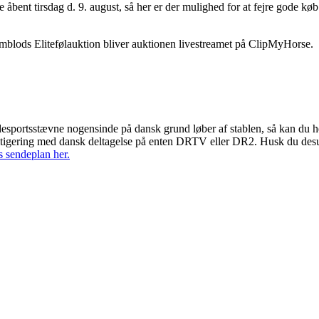
 åbent tirsdag d. 9. august, så her er der mulighed for at fejre gode
mblods Elitefølauktion bliver auktionen livestreamet på ClipMyHorse.
ridesportsstævne nogensinde på dansk grund løber af stablen, så kan du h
voltigering med dansk deltagelse på enten DRTV eller DR2. Husk du des
s sendeplan her.