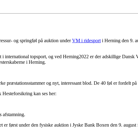
ressur- og springføl på auktion under
VM i ridesport
i Herning den 9. a
i international topsport, og ved Herning2022 er der adskillige Dansk Va
esterskaberne i Herning.
ke præstationsstammer og nyt, interessant blod. De 40 føl er fordelt på 
 Hesteforsikring kan ses her:
ts afstamning.
 det er først under den fysiske auktion i Jyske Bank Boxen den 9. augus