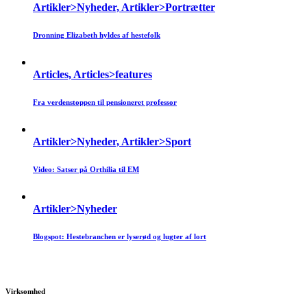
Artikler>Nyheder, Artikler>Portrætter
Dronning Elizabeth hyldes af hestefolk
Articles, Articles>features
Fra verdenstoppen til pensioneret professor
Artikler>Nyheder, Artikler>Sport
Video: Satser på Orthilia til EM
Artikler>Nyheder
Blogspot: Hestebranchen er lyserød og lugter af lort
Virksomhed