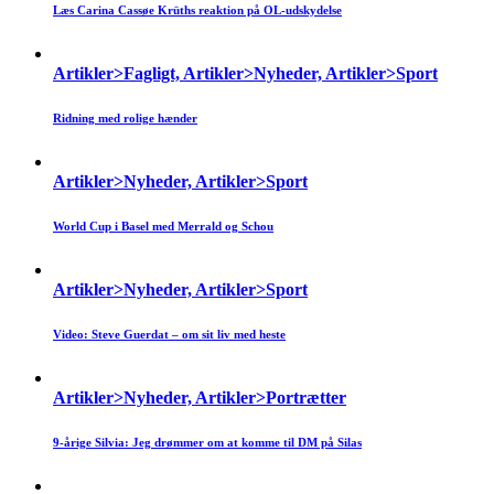
Læs Carina Cassøe Krüths reaktion på OL-udskydelse
Artikler>Fagligt, Artikler>Nyheder, Artikler>Sport
Ridning med rolige hænder
Artikler>Nyheder, Artikler>Sport
World Cup i Basel med Merrald og Schou
Artikler>Nyheder, Artikler>Sport
Video: Steve Guerdat – om sit liv med heste
Artikler>Nyheder, Artikler>Portrætter
9-årige Silvia: Jeg drømmer om at komme til DM på Silas