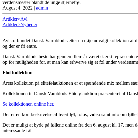
verdensmester blandt de unge stjernefrø.
August 4, 2022
|
admin
Artikler>Avl
Artikler>Nyheder
Avlsforbundet Dansk Varmblod sætter en nøje udvalgt kollektion af d
og der er fri entre.
Dansk Varmblods heste har gennem flere år været stærkt repræsenteret 
op for muligheden for, at man kan erhverve sig et føl under verdensm
Flot kollektion
Årets kollektion på elitefølauktionen er et spændende mix mellem stær
Kollektionen til Dansk Vamblods Elitefølauktion præsenteret af Dansk
Se kollektionen online her.
Der er en kort beskrivelse af hvert føl, fotos, video samt info om følle
Det er muligt at byde på føllene online fra den 6. august kl. 17, men
interessante føl.