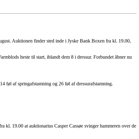
ugust. Auktionen finder sted inde i Jyske Bank Boxen fra kl. 19.00,
rmblods heste til start, iblandt dem 8 i dressur. Forbundet åbner nu
14 føl af springafstamning og 26 føl af dressurafstamning.
t fra kl. 19.00 at auktionarius Casper Cassøe svinger hammeren over de