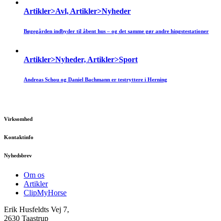
Artikler>Avl, Artikler>Nyheder
Bøgegården indbyder til åbent hus – og det samme gør andre hingstestationer
Artikler>Nyheder, Artikler>Sport
Andreas Schou og Daniel Bachmann er testryttere i Herning
Virksomhed
Kontaktinfo
Nyhedsbrev
Om os
Artikler
ClipMyHorse
Erik Husfeldts Vej 7,
2630 Taastrup