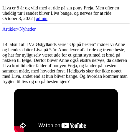
Liva er 5 år og vild med at ride på sin pony Freja. Men efter en
uheldig tur i sandet bliver Liva bange, og nervøs for at ride.
October 3, 2022
|
admin
Artikler>Nyheder
I 4. afsnit af TV2 Østjyllands serie “Op på hesten” møder vi Anne
og hendes datter Liva på 5 år. Anne lever af at ride og træne heste,
og har for nyligt selv været ude for et grimt styrt med et brud på
nakken til følge. Derfor bliver Anne også ekstra nervøs, da datteren
Liva kort tid efter falder af ponyen Freja, og lander på næsten
sammen måde, med hovedet først. Heldigvis sker der ikke noget
med Liva, andet end at hun bliver bange. Og hvordan kommer man
frygten til livs og op på hesten igen?