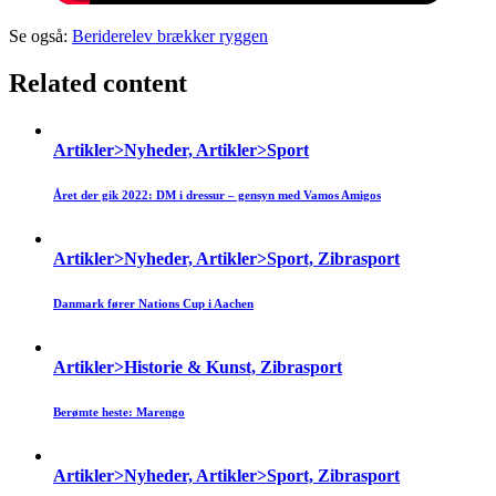
Se også:
Beriderelev brækker ryggen
Related content
Artikler>Nyheder, Artikler>Sport
Året der gik 2022: DM i dressur – gensyn med Vamos Amigos
Artikler>Nyheder, Artikler>Sport, Zibrasport
Danmark fører Nations Cup i Aachen
Artikler>Historie & Kunst, Zibrasport
Berømte heste: Marengo
Artikler>Nyheder, Artikler>Sport, Zibrasport